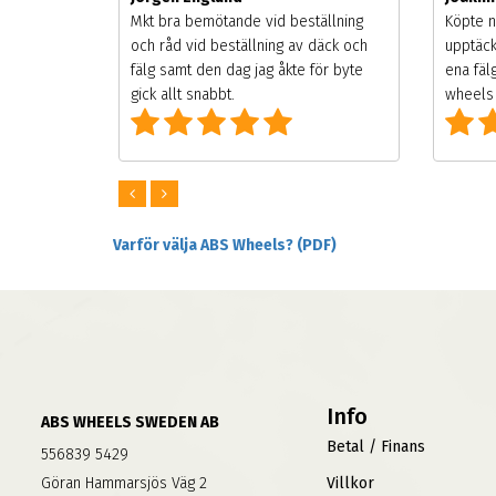
songen.
Mkt bra bemötande vid beställning
Köpte n
g men
och råd vid beställning av däck och
upptäck
digt
fälg samt den dag jag åkte för byte
ena fäl
om alla
gick allt snabbt.
wheels 
Varför välja ABS Wheels? (PDF)
Info
ABS WHEELS SWEDEN AB
Betal / Finans
556839 5429
Göran Hammarsjös Väg 2
Villkor