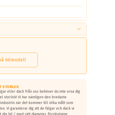
på bilmodell
T STORLEK
lgar eller däck från oss behöver du inte oroa dig
fel storlek! Vi har nämligen den bredaste
 industrin när det kommer till vilka mått som
don. Vi garanterar dig att de fälgar och däck vi
 din bil / med rätt diameter, förskjutning,