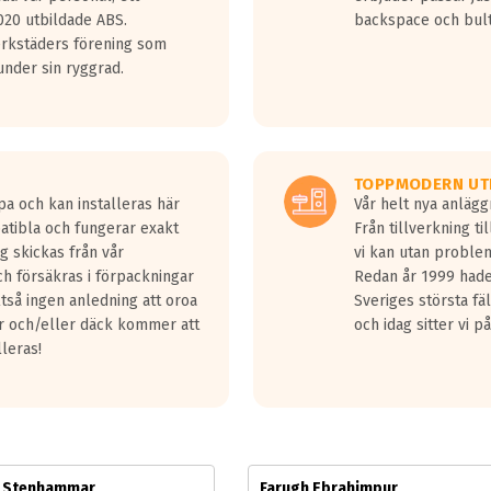
jud överträffa motorljudet.
20 utbildade ABS.
backspace och bul
v ett däck med vågar. Hög bullernivå markeras med svarta vågor
erkstäders förening som
däck.
nder sin ryggrad.
 kraven som finns i dagsläget, men är inte längre tillåtna enligt nya
ör år 2016 nya regelverk.
ecibel tystare än det regelverk som börjar gälla 2016.
TOPPMODERN UT
pa och kan installeras här
Vår helt nya anläg
patibla och fungerar exakt
Från tillverkning t
g skickas från vår
vi kan utan problem
h försäkras i förpackningar
Redan år 1999 hade 
lltså ingen anledning att oroa
Sveriges största fä
ar och/eller däck kommer att
och idag sitter vi 
lleras!
m Stenhammar
Farugh Ebrahimpur