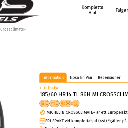
Kompletta
Fälga
Hjul
Crossclimate+
Information
Tipsa En Vän
Recensioner
Tillbaka
185/60 HR14 TL 86H MI CROSSCLI
68
C
C
MICHELIN CROSSCLIMATE+ är ett Europeiskt 
FRI FRAKT vid komplettahjul (4st) *gäller på