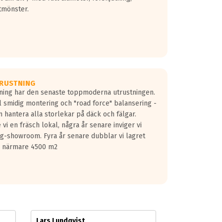
tmönster.
RUSTNING
gning har den senaste toppmoderna utrustningen.
ill smidig montering och "road force" balansering -
 hantera alla storlekar på däck och fälgar.
vi en fräsch lokal, några år senare inviger vi
lg-showroom. Fyra år senare dubblar vi lagret
på närmare 4500 m2
Lars Lundqvist