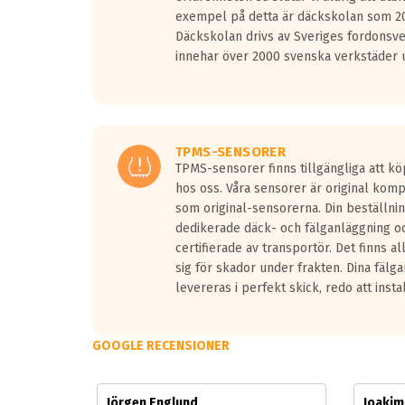
Vid körning i över 50km/h brukar rullmotståndets l
exempel på detta är däckskolan som 20
På däckmärkningen kommer det finnas en symbol a
Däckskolan drivs av Sveriges fordonsv
medans de vita vågorna påvisar om det är ett tyst 
innehar över 2000 svenska verkstäder u
Ett däck med tre svarta vågor uppnår de europeiska
regelverket som introduceras år 2016.
Ett däck med två svarta vågor är redan godkända f
Ett däck med en svart våg kommer vara minst tre d
TPMS-SENSORER
TPMS-sensorer finns tillgängliga att kö
hos oss. Våra sensorer är original kom
som original-sensorerna. Din beställnin
dedikerade däck- och fälganläggning oc
certifierade av transportör. Det finns a
sig för skador under frakten. Dina fälg
levereras i perfekt skick, redo att insta
GOOGLE RECENSIONER
Jörgen Englund
Joaki