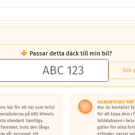
brukningen)
Passar detta däck till min bil?
 rullmotstånd.
brukning än ett klass G däck.
an 50 liter bränsle med ett klass A däck gentemot ett klass G däck.
Sök 
 vilken rutt du kör, samt vilken körstil du använder.
rtaste bromssträckan och F är den längsta.
tta lastbilar.
GARANTERAT RÄT
a in på en väg där det ligger 0.5-1.5 mm vatten.
ns här för att när som helst
När du beställer fä
a fyra billängder( ca 18meter) mellan däck med betyg A gentemot
Specialisterna på ABS Wheels
för att köpa dem i 
sta standard. Samtliga
bildatabasen i hela
rfarenhet, trots den långa
gäller för vilka for
lda vår personal, ett
erbjuder passar just