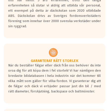
oss har minst 5 års erfarenhet, trots den långa
personbilar och lätta lastbilar.
erfarenheten så slutar vi aldrig att utbilda vår personal,
Betyget sätts efter ett test där däcken
ett exempel på detta är däckskolan som 2020 utbildade
skall bromsa in på en väg där det ligger
ABS. Däckskolan drivs av Sveriges fordonsverkstäders
0.5-1.5 mm vatten.
förening som innehar över 2000 svenska verkstäder under
I 80km/h kommer skillnaden på
sin ryggrad.
bromssträckan vara fyra billängder( ca
18meter) mellan däck med betyg A
gentemot F.
Bullernivån:
Vid körning i över 50km/h brukar
rullmotståndets ljud överträffa
GARANTERAT RÄTT STORLEK
När du beställer fälgar eller däck från oss behöver du inte
motorljudet.
oroa dig för att köpa dem i fel storlek! Vi har nämligen den
På däckmärkningen kommer det finnas
bredaste bildatabasen i hela industrin när det kommer till
en symbol av ett däck med vågar. Hög
vilka mått som gäller för vilka fordon. Vi garanterar dig att
bullernivå markeras med svarta vågor
de fälgar och däck vi erbjuder passar just din bil / med
medans de vita vågorna påvisar om det är
rätt diameter, förskjutning, backspace och bultmönster.
ett tyst däck.
Ett däck med tre svarta vågor uppnår de
europeiska kraven som finns i dagsläget,
men är inte längre tillåtna enligt nya