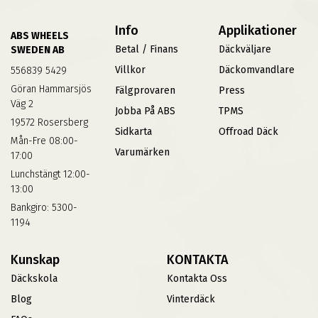
Info
Applikationer
ABS WHEELS
Betal / Finans
Däckväljare
SWEDEN AB
Villkor
Däckomvandlare
556839 5429
Göran Hammarsjös
Fälgprovaren
Press
Väg 2
Jobba På ABS
TPMS
19572 Rosersberg
Sidkarta
Offroad Däck
Mån-Fre 08:00-
Varumärken
17:00
Lunchstängt 12:00-
13:00
Bankgiro: 5300-
1194
Kunskap
KONTAKTA
Däckskola
Kontakta Oss
Blog
Vinterdäck