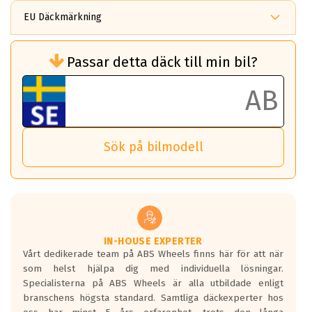
EU Däckmärkning
Rullmotstånd (Som har en inverkan på
Passar detta däck till min bil?
bränsleförbrukningen)
Det ska vara en betygsskala från klass A
till G för rullmotstånd.
Ett klass A däck kommer ha 6,5% bättre
bränsleförbrukning än ett klass G däck.
Det betyder att om man kör 10,000 km,
Sök på bilmodell
så sparar man 50 liter bränsle med ett
klass A däck gentemot ett klass G däck.
Detta är genomsnittet; beroende på väg
underlaget, vilken rutt du kör, samt
vilken körstil du använder.
Våtgrepp egenskaper:
IN-HOUSE EXPERTER
Vårt dedikerade team på ABS Wheels finns här för att när
Betygsskalan är satt A till F. Där A påvisar
som helst hjälpa dig med individuella lösningar.
den kortaste bromssträckan och F är den
Specialisterna på ABS Wheels är alla utbildade enligt
längsta.
branschens högsta standard. Samtliga däckexperter hos
Inga D eller G betyg delas ut för