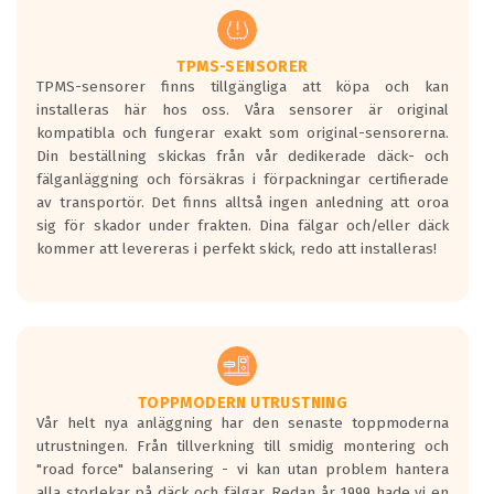
regelverket som introduceras år 2016.
Ett däck med två svarta vågor är redan
godkända för år 2016 nya regelverk.
TPMS-SENSORER
TPMS-sensorer finns tillgängliga att köpa och kan
Ett däck med en svart våg kommer vara
installeras här hos oss. Våra sensorer är original
minst tre decibel tystare än det
kompatibla och fungerar exakt som original-sensorerna.
regelverk som börjar gälla 2016.
Din beställning skickas från vår dedikerade däck- och
fälganläggning och försäkras i förpackningar certifierade
av transportör. Det finns alltså ingen anledning att oroa
sig för skador under frakten. Dina fälgar och/eller däck
kommer att levereras i perfekt skick, redo att installeras!
TOPPMODERN UTRUSTNING
Vår helt nya anläggning har den senaste toppmoderna
utrustningen. Från tillverkning till smidig montering och
"road force" balansering - vi kan utan problem hantera
alla storlekar på däck och fälgar. Redan år 1999 hade vi en