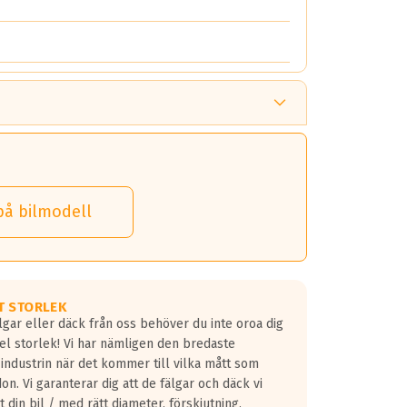
på bilmodell
T STORLEK
lgar eller däck från oss behöver du inte oroa dig
fel storlek! Vi har nämligen den bredaste
 industrin när det kommer till vilka mått som
don. Vi garanterar dig att de fälgar och däck vi
 din bil / med rätt diameter, förskjutning,