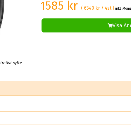
1585 kr
( 6340 kr / 4st )
inkl. Moms
Visa An
trativt syfte