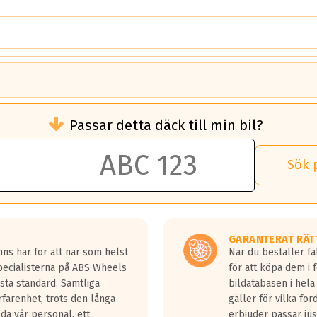
brukningen)
Passar detta däck till min bil?
 rullmotstånd.
brukning än ett klass G däck.
an 50 liter bränsle med ett klass A däck gentemot ett klass G däck.
Sök 
 vilken rutt du kör, samt vilken körstil du använder.
rtaste bromssträckan och F är den längsta.
tta lastbilar.
GARANTERAT RÄT
a in på en väg där det ligger 0.5-1.5 mm vatten.
ns här för att när som helst
När du beställer fä
a fyra billängder( ca 18meter) mellan däck med betyg A gentemot
Specialisterna på ABS Wheels
för att köpa dem i 
sta standard. Samtliga
bildatabasen i hela
rfarenhet, trots den långa
gäller för vilka for
lda vår personal, ett
erbjuder passar just