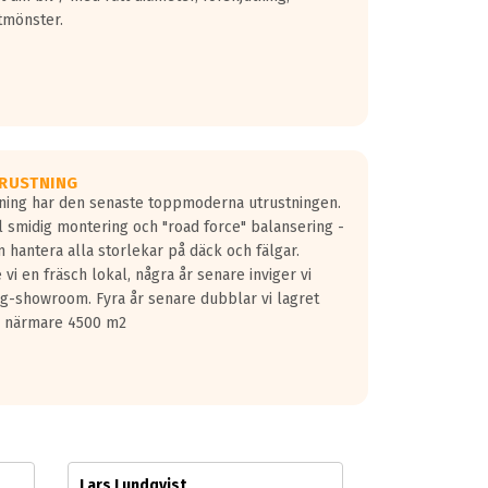
tmönster.
RUSTNING
gning har den senaste toppmoderna utrustningen.
ill smidig montering och "road force" balansering -
 hantera alla storlekar på däck och fälgar.
vi en fräsch lokal, några år senare inviger vi
lg-showroom. Fyra år senare dubblar vi lagret
på närmare 4500 m2
Lars Lundqvist