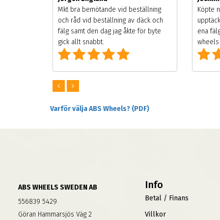
songen.
Mkt bra bemötande vid beställning
Köpte n
g men
och råd vid beställning av däck och
upptäck
digt
fälg samt den dag jag åkte för byte
ena fäl
om alla
gick allt snabbt.
wheels 
Varför välja ABS Wheels? (PDF)
Info
ABS WHEELS SWEDEN AB
Betal / Finans
556839 5429
Göran Hammarsjös Väg 2
Villkor