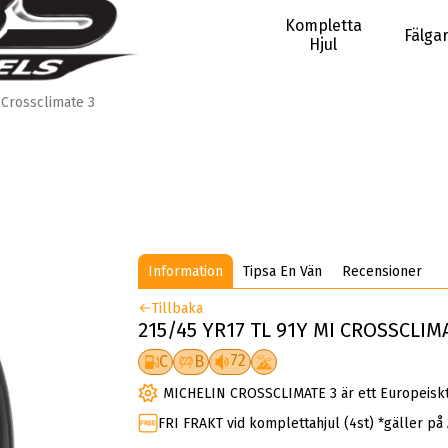
Kompletta
Fälga
Hjul
Crossclimate 3
Information
Tipsa En Vän
Recensioner
Tillbaka
215/45 YR17 TL 91Y MI CROSSCLIMA
72
C
B
MICHELIN CROSSCLIMATE 3 är ett Europeiskt 
FRI FRAKT vid komplettahjul (4st) *gäller på