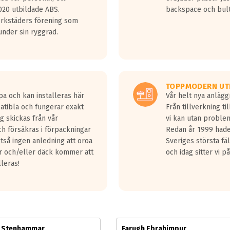
jud överträffa motorljudet.
20 utbildade ABS.
backspace och bul
v ett däck med vågar. Hög bullernivå markeras med svarta vågor
erkstäders förening som
däck.
nder sin ryggrad.
 kraven som finns i dagsläget, men är inte längre tillåtna enligt nya
ör år 2016 nya regelverk.
ecibel tystare än det regelverk som börjar gälla 2016.
TOPPMODERN UT
pa och kan installeras här
Vår helt nya anläg
patibla och fungerar exakt
Från tillverkning t
g skickas från vår
vi kan utan problem
h försäkras i förpackningar
Redan år 1999 hade 
lltså ingen anledning att oroa
Sveriges största fä
ar och/eller däck kommer att
och idag sitter vi 
lleras!
m Stenhammar
Farugh Ebrahimpur