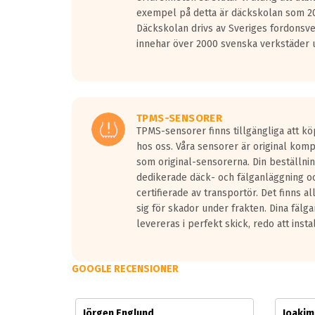
Vid körning i över 50km/h brukar rullmotståndets l
exempel på detta är däckskolan som 20
På däckmärkningen kommer det finnas en symbol a
Däckskolan drivs av Sveriges fordonsv
medans de vita vågorna påvisar om det är ett tyst 
innehar över 2000 svenska verkstäder u
Ett däck med tre svarta vågor uppnår de europeiska
regelverket som introduceras år 2016.
Ett däck med två svarta vågor är redan godkända f
Ett däck med en svart våg kommer vara minst tre d
TPMS-SENSORER
TPMS-sensorer finns tillgängliga att kö
hos oss. Våra sensorer är original kom
som original-sensorerna. Din beställnin
dedikerade däck- och fälganläggning oc
certifierade av transportör. Det finns a
sig för skador under frakten. Dina fälg
levereras i perfekt skick, redo att insta
GOOGLE RECENSIONER
Jörgen Englund
Joaki