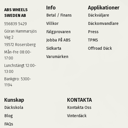
Info
Applikationer
ABS WHEELS
Betal / Finans
Däckväljare
SWEDEN AB
Villkor
Däckomvandlare
556839 5429
Göran Hammarsjös
Fälgprovaren
Press
Väg 2
Jobba På ABS
TPMS
19572 Rosersberg
Sidkarta
Offroad Däck
Mån-Fre 08:00-
Varumärken
17:00
Lunchstängt 12:00-
13:00
Bankgiro: 5300-
1194
Kunskap
KONTAKTA
Däckskola
Kontakta Oss
Blog
Vinterdäck
FAQs