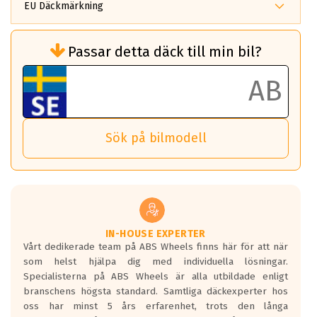
EU Däckmärkning
Rullmotstånd (Som har en inverkan på
Passar detta däck till min bil?
bränsleförbrukningen)
Det ska vara en betygsskala från klass A
till G för rullmotstånd.
Ett klass A däck kommer ha 6,5% bättre
bränsleförbrukning än ett klass G däck.
Det betyder att om man kör 10,000 km,
Sök på bilmodell
så sparar man 50 liter bränsle med ett
klass A däck gentemot ett klass G däck.
Detta är genomsnittet; beroende på väg
underlaget, vilken rutt du kör, samt
vilken körstil du använder.
Våtgrepp egenskaper:
IN-HOUSE EXPERTER
Vårt dedikerade team på ABS Wheels finns här för att när
Betygsskalan är satt A till F. Där A påvisar
som helst hjälpa dig med individuella lösningar.
den kortaste bromssträckan och F är den
Specialisterna på ABS Wheels är alla utbildade enligt
längsta.
branschens högsta standard. Samtliga däckexperter hos
Inga D eller G betyg delas ut för
oss har minst 5 års erfarenhet, trots den långa
personbilar och lätta lastbilar.