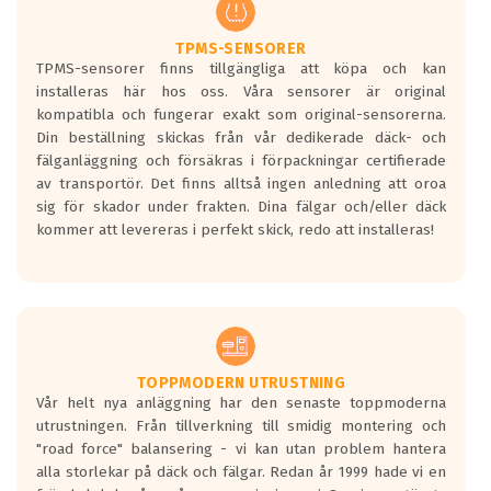
regelverket som introduceras år 2016.
Ett däck med två svarta vågor är redan
godkända för år 2016 nya regelverk.
TPMS-SENSORER
TPMS-sensorer finns tillgängliga att köpa och kan
Ett däck med en svart våg kommer vara
installeras här hos oss. Våra sensorer är original
minst tre decibel tystare än det
kompatibla och fungerar exakt som original-sensorerna.
regelverk som börjar gälla 2016.
Din beställning skickas från vår dedikerade däck- och
fälganläggning och försäkras i förpackningar certifierade
av transportör. Det finns alltså ingen anledning att oroa
sig för skador under frakten. Dina fälgar och/eller däck
kommer att levereras i perfekt skick, redo att installeras!
TOPPMODERN UTRUSTNING
Vår helt nya anläggning har den senaste toppmoderna
utrustningen. Från tillverkning till smidig montering och
"road force" balansering - vi kan utan problem hantera
alla storlekar på däck och fälgar. Redan år 1999 hade vi en