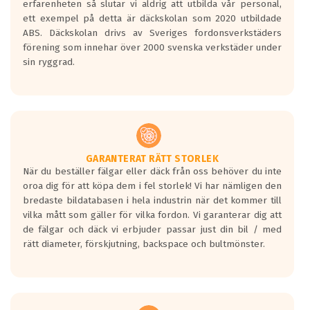
erfarenheten så slutar vi aldrig att utbilda vår personal,
Betyget sätts efter ett test där däcken
ett exempel på detta är däckskolan som 2020 utbildade
skall bromsa in på en väg där det ligger
ABS. Däckskolan drivs av Sveriges fordonsverkstäders
0.5-1.5 mm vatten.
förening som innehar över 2000 svenska verkstäder under
I 80km/h kommer skillnaden på
sin ryggrad.
bromssträckan vara fyra billängder( ca
18meter) mellan däck med betyg A
gentemot F.
Bullernivån:
Vid körning i över 50km/h brukar
rullmotståndets ljud överträffa
GARANTERAT RÄTT STORLEK
När du beställer fälgar eller däck från oss behöver du inte
motorljudet.
oroa dig för att köpa dem i fel storlek! Vi har nämligen den
På däckmärkningen kommer det finnas
bredaste bildatabasen i hela industrin när det kommer till
en symbol av ett däck med vågar. Hög
vilka mått som gäller för vilka fordon. Vi garanterar dig att
bullernivå markeras med svarta vågor
de fälgar och däck vi erbjuder passar just din bil / med
medans de vita vågorna påvisar om det är
rätt diameter, förskjutning, backspace och bultmönster.
ett tyst däck.
Ett däck med tre svarta vågor uppnår de
europeiska kraven som finns i dagsläget,
men är inte längre tillåtna enligt nya