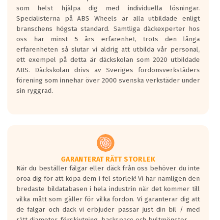
Betygsskalan är satt A till F. Där A påvisar
som helst hjälpa dig med individuella lösningar.
den kortaste bromssträckan och F är den
Specialisterna på ABS Wheels är alla utbildade enligt
längsta.
branschens högsta standard. Samtliga däckexperter hos
Inga D eller G betyg delas ut för
oss har minst 5 års erfarenhet, trots den långa
personbilar och lätta lastbilar.
erfarenheten så slutar vi aldrig att utbilda vår personal,
Betyget sätts efter ett test där däcken
ett exempel på detta är däckskolan som 2020 utbildade
skall bromsa in på en väg där det ligger
ABS. Däckskolan drivs av Sveriges fordonsverkstäders
0.5-1.5 mm vatten.
förening som innehar över 2000 svenska verkstäder under
I 80km/h kommer skillnaden på
sin ryggrad.
bromssträckan vara fyra billängder( ca
18meter) mellan däck med betyg A
gentemot F.
Bullernivån:
Vid körning i över 50km/h brukar
rullmotståndets ljud överträffa
GARANTERAT RÄTT STORLEK
När du beställer fälgar eller däck från oss behöver du inte
motorljudet.
oroa dig för att köpa dem i fel storlek! Vi har nämligen den
På däckmärkningen kommer det finnas
bredaste bildatabasen i hela industrin när det kommer till
en symbol av ett däck med vågar. Hög
vilka mått som gäller för vilka fordon. Vi garanterar dig att
bullernivå markeras med svarta vågor
de fälgar och däck vi erbjuder passar just din bil / med
medans de vita vågorna påvisar om det är
rätt diameter, förskjutning, backspace och bultmönster.