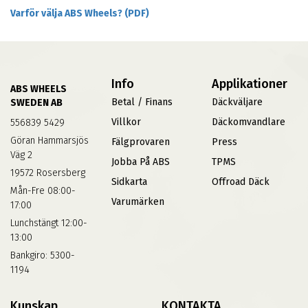
Varför välja ABS Wheels? (PDF)
Info
Applikationer
ABS WHEELS
Betal / Finans
Däckväljare
SWEDEN AB
Villkor
Däckomvandlare
556839 5429
Göran Hammarsjös
Fälgprovaren
Press
Väg 2
Jobba På ABS
TPMS
19572 Rosersberg
Sidkarta
Offroad Däck
Mån-Fre 08:00-
Varumärken
17:00
Lunchstängt 12:00-
13:00
Bankgiro: 5300-
1194
Kunskap
KONTAKTA