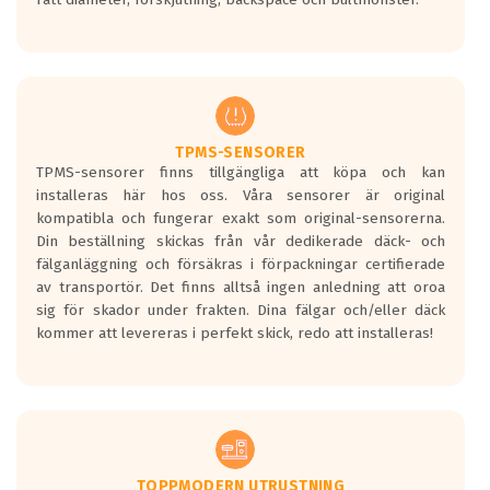
ett tyst däck.
Ett däck med tre svarta vågor uppnår de
europeiska kraven som finns i dagsläget,
men är inte längre tillåtna enligt nya
regelverket som introduceras år 2016.
Ett däck med två svarta vågor är redan
godkända för år 2016 nya regelverk.
TPMS-SENSORER
TPMS-sensorer finns tillgängliga att köpa och kan
Ett däck med en svart våg kommer vara
installeras här hos oss. Våra sensorer är original
minst tre decibel tystare än det
kompatibla och fungerar exakt som original-sensorerna.
regelverk som börjar gälla 2016.
Din beställning skickas från vår dedikerade däck- och
fälganläggning och försäkras i förpackningar certifierade
av transportör. Det finns alltså ingen anledning att oroa
sig för skador under frakten. Dina fälgar och/eller däck
kommer att levereras i perfekt skick, redo att installeras!
TOPPMODERN UTRUSTNING