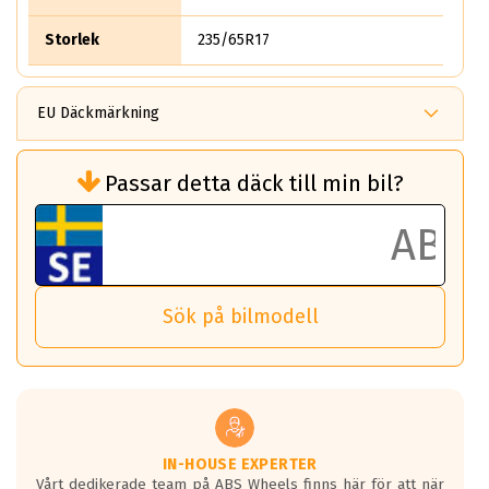
Storlek
235/65R17
EU Däckmärkning
Rullmotstånd (Som har en inverkan på
Passar detta däck till min bil?
bränsleförbrukningen)
Det ska vara en betygsskala från klass A
till G för rullmotstånd.
Ett klass A däck kommer ha 6,5% bättre
bränsleförbrukning än ett klass G däck.
Det betyder att om man kör 10,000 km,
Sök på bilmodell
så sparar man 50 liter bränsle med ett
klass A däck gentemot ett klass G däck.
Detta är genomsnittet; beroende på väg
underlaget, vilken rutt du kör, samt
vilken körstil du använder.
Våtgrepp egenskaper:
IN-HOUSE EXPERTER
Vårt dedikerade team på ABS Wheels finns här för att när