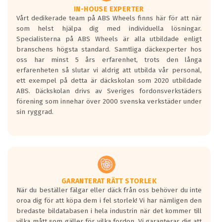
Våtgrepp egenskaper:
IN-HOUSE EXPERTER
Vårt dedikerade team på ABS Wheels finns här för att när
Betygsskalan är satt A till F. Där A påvisar
som helst hjälpa dig med individuella lösningar.
den kortaste bromssträckan och F är den
Specialisterna på ABS Wheels är alla utbildade enligt
längsta.
branschens högsta standard. Samtliga däckexperter hos
Inga D eller G betyg delas ut för
oss har minst 5 års erfarenhet, trots den långa
personbilar och lätta lastbilar.
erfarenheten så slutar vi aldrig att utbilda vår personal,
Betyget sätts efter ett test där däcken
ett exempel på detta är däckskolan som 2020 utbildade
skall bromsa in på en väg där det ligger
ABS. Däckskolan drivs av Sveriges fordonsverkstäders
0.5-1.5 mm vatten.
förening som innehar över 2000 svenska verkstäder under
I 80km/h kommer skillnaden på
sin ryggrad.
bromssträckan vara fyra billängder( ca
18meter) mellan däck med betyg A
gentemot F.
Bullernivån:
Vid körning i över 50km/h brukar
rullmotståndets ljud överträffa
GARANTERAT RÄTT STORLEK
När du beställer fälgar eller däck från oss behöver du inte
motorljudet.
oroa dig för att köpa dem i fel storlek! Vi har nämligen den
På däckmärkningen kommer det finnas
bredaste bildatabasen i hela industrin när det kommer till
en symbol av ett däck med vågar. Hög
vilka mått som gäller för vilka fordon. Vi garanterar dig att