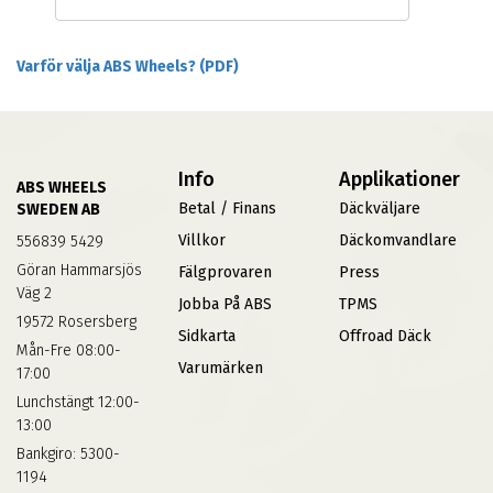
Varför välja ABS Wheels? (PDF)
Info
Applikationer
ABS WHEELS
Betal / Finans
Däckväljare
SWEDEN AB
Villkor
Däckomvandlare
556839 5429
Göran Hammarsjös
Fälgprovaren
Press
Väg 2
Jobba På ABS
TPMS
19572 Rosersberg
Sidkarta
Offroad Däck
Mån-Fre 08:00-
Varumärken
17:00
Lunchstängt 12:00-
13:00
Bankgiro: 5300-
1194