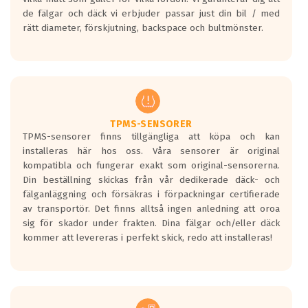
bullernivå markeras med svarta vågor
de fälgar och däck vi erbjuder passar just din bil / med
medans de vita vågorna påvisar om det är
rätt diameter, förskjutning, backspace och bultmönster.
ett tyst däck.
Ett däck med tre svarta vågor uppnår de
europeiska kraven som finns i dagsläget,
men är inte längre tillåtna enligt nya
regelverket som introduceras år 2016.
Ett däck med två svarta vågor är redan
godkända för år 2016 nya regelverk.
TPMS-SENSORER
TPMS-sensorer finns tillgängliga att köpa och kan
Ett däck med en svart våg kommer vara
installeras här hos oss. Våra sensorer är original
minst tre decibel tystare än det
kompatibla och fungerar exakt som original-sensorerna.
regelverk som börjar gälla 2016.
Din beställning skickas från vår dedikerade däck- och
fälganläggning och försäkras i förpackningar certifierade
av transportör. Det finns alltså ingen anledning att oroa
sig för skador under frakten. Dina fälgar och/eller däck
kommer att levereras i perfekt skick, redo att installeras!