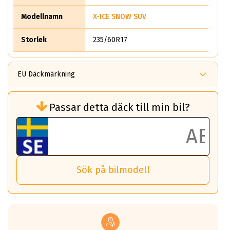
Modellnamn
X-ICE SNOW SUV
Storlek
235/60R17
EU Däckmärkning
Rullmotstånd (Som har en inverkan på
Passar detta däck till min bil?
bränsleförbrukningen)
Det ska vara en betygsskala från klass A
till G för rullmotstånd.
Ett klass A däck kommer ha 6,5% bättre
bränsleförbrukning än ett klass G däck.
Det betyder att om man kör 10,000 km,
Sök på bilmodell
så sparar man 50 liter bränsle med ett
klass A däck gentemot ett klass G däck.
Detta är genomsnittet; beroende på väg
underlaget, vilken rutt du kör, samt
vilken körstil du använder.