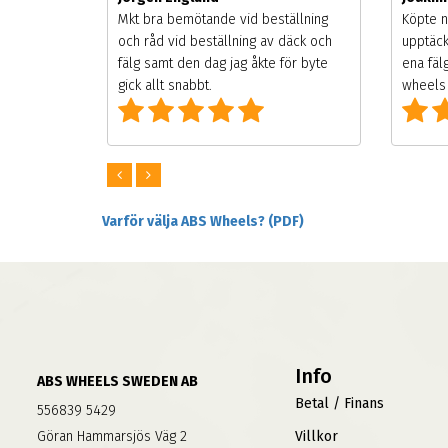
songen.
Mkt bra bemötande vid beställning
Köpte n
g men
och råd vid beställning av däck och
upptäck
digt
fälg samt den dag jag åkte för byte
ena fäl
om alla
gick allt snabbt.
wheels 
Varför välja ABS Wheels? (PDF)
Info
ABS WHEELS SWEDEN AB
Betal / Finans
556839 5429
Göran Hammarsjös Väg 2
Villkor