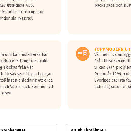
jud överträffa motorljudet.
20 utbildade ABS.
backspace och bul
v ett däck med vågar. Hög bullernivå markeras med svarta vågor
erkstäders förening som
däck.
nder sin ryggrad.
 kraven som finns i dagsläget, men är inte längre tillåtna enligt nya
ör år 2016 nya regelverk.
ecibel tystare än det regelverk som börjar gälla 2016.
TOPPMODERN UT
pa och kan installeras här
Vår helt nya anläg
patibla och fungerar exakt
Från tillverkning t
g skickas från vår
vi kan utan problem
h försäkras i förpackningar
Redan år 1999 hade 
lltså ingen anledning att oroa
Sveriges största fä
ar och/eller däck kommer att
och idag sitter vi 
lleras!
m Stenhammar
Farugh Ebrahimpur