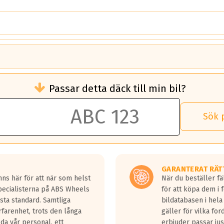
brukningen)
Passar detta däck till min bil?
 rullmotstånd.
brukning än ett klass G däck.
an 50 liter bränsle med ett klass A däck gentemot ett klass G däck.
Sök 
 vilken rutt du kör, samt vilken körstil du använder.
rtaste bromssträckan och F är den längsta.
tta lastbilar.
GARANTERAT RÄT
a in på en väg där det ligger 0.5-1.5 mm vatten.
ns här för att när som helst
När du beställer fä
a fyra billängder( ca 18meter) mellan däck med betyg A gentemot
Specialisterna på ABS Wheels
för att köpa dem i 
sta standard. Samtliga
bildatabasen i hela
rfarenhet, trots den långa
gäller för vilka for
lda vår personal, ett
erbjuder passar just