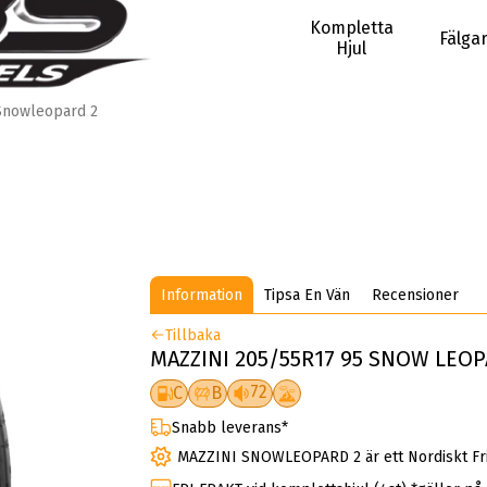
Kompletta
Fälga
Hjul
Snowleopard 2
Information
Tipsa En Vän
Recensioner
Tillbaka
MAZZINI 205/55R17 95 SNOW LEOP
72
C
B
Snabb leverans*
MAZZINI SNOWLEOPARD 2 är ett Nordiskt Fr