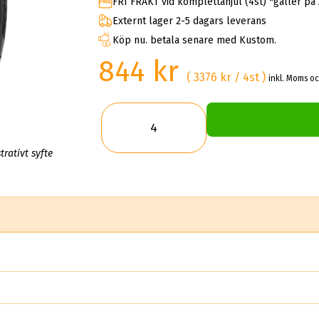
FRI FRAKT vid komplettahjul (4st) *gäller på
Externt lager 2-5 dagars leverans
Köp nu. betala senare med Kustom.
844 kr
( 3376 kr / 4st )
inkl. Moms oc
trativt syfte