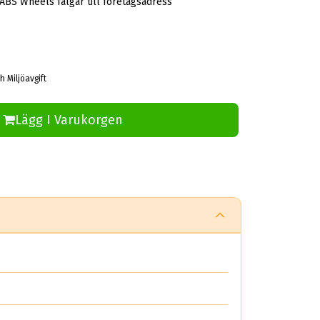
 ABS Wheels fälgar till företagsadress
h Miljöavgift
Lägg I Varukorgen