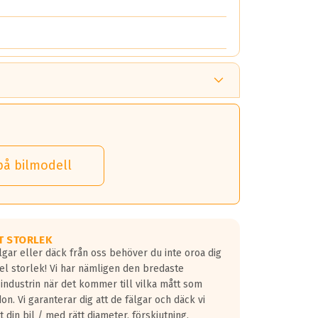
på bilmodell
T STORLEK
lgar eller däck från oss behöver du inte oroa dig
fel storlek! Vi har nämligen den bredaste
 industrin när det kommer till vilka mått som
don. Vi garanterar dig att de fälgar och däck vi
 din bil / med rätt diameter, förskjutning,