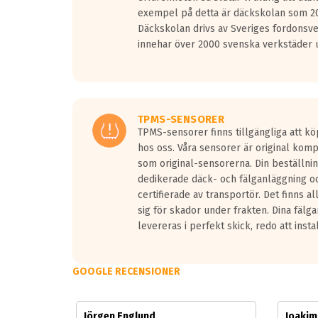
Vid körning i över 50km/h brukar rullmotståndets l
exempel på detta är däckskolan som 20
På däckmärkningen kommer det finnas en symbol a
Däckskolan drivs av Sveriges fordonsv
medans de vita vågorna påvisar om det är ett tyst 
innehar över 2000 svenska verkstäder u
Ett däck med tre svarta vågor uppnår de europeiska
regelverket som introduceras år 2016.
Ett däck med två svarta vågor är redan godkända f
Ett däck med en svart våg kommer vara minst tre d
TPMS-SENSORER
TPMS-sensorer finns tillgängliga att kö
hos oss. Våra sensorer är original kom
som original-sensorerna. Din beställnin
dedikerade däck- och fälganläggning oc
certifierade av transportör. Det finns a
sig för skador under frakten. Dina fälg
levereras i perfekt skick, redo att insta
GOOGLE RECENSIONER
Jörgen Englund
Joaki