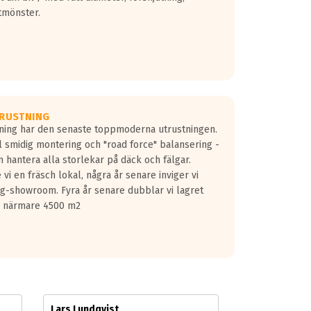
tmönster.
RUSTNING
gning har den senaste toppmoderna utrustningen.
ill smidig montering och "road force" balansering -
 hantera alla storlekar på däck och fälgar.
vi en fräsch lokal, några år senare inviger vi
lg-showroom. Fyra år senare dubblar vi lagret
på närmare 4500 m2
Lars Lundqvist