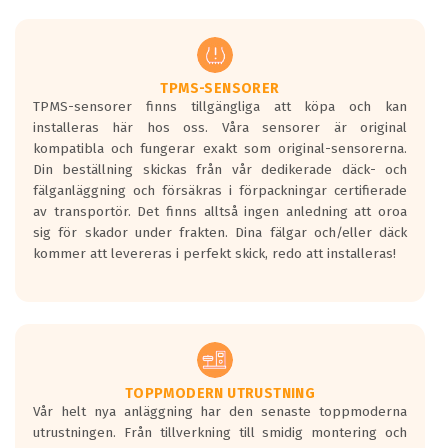
europeiska kraven som finns i dagsläget,
men är inte längre tillåtna enligt nya
regelverket som introduceras år 2016.
Ett däck med två svarta vågor är redan
godkända för år 2016 nya regelverk.
TPMS-SENSORER
TPMS-sensorer finns tillgängliga att köpa och kan
Ett däck med en svart våg kommer vara
installeras här hos oss. Våra sensorer är original
minst tre decibel tystare än det
kompatibla och fungerar exakt som original-sensorerna.
regelverk som börjar gälla 2016.
Din beställning skickas från vår dedikerade däck- och
fälganläggning och försäkras i förpackningar certifierade
av transportör. Det finns alltså ingen anledning att oroa
sig för skador under frakten. Dina fälgar och/eller däck
kommer att levereras i perfekt skick, redo att installeras!
TOPPMODERN UTRUSTNING
Vår helt nya anläggning har den senaste toppmoderna
utrustningen. Från tillverkning till smidig montering och