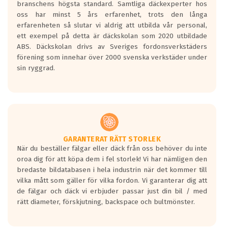
branschens högsta standard. Samtliga däckexperter hos
Inga D eller G betyg delas ut för
oss har minst 5 års erfarenhet, trots den långa
personbilar och lätta lastbilar.
erfarenheten så slutar vi aldrig att utbilda vår personal,
Betyget sätts efter ett test där däcken
ett exempel på detta är däckskolan som 2020 utbildade
skall bromsa in på en väg där det ligger
ABS. Däckskolan drivs av Sveriges fordonsverkstäders
0.5-1.5 mm vatten.
förening som innehar över 2000 svenska verkstäder under
I 80km/h kommer skillnaden på
sin ryggrad.
bromssträckan vara fyra billängder( ca
18meter) mellan däck med betyg A
gentemot F.
Bullernivån:
Vid körning i över 50km/h brukar
rullmotståndets ljud överträffa
GARANTERAT RÄTT STORLEK
När du beställer fälgar eller däck från oss behöver du inte
motorljudet.
oroa dig för att köpa dem i fel storlek! Vi har nämligen den
På däckmärkningen kommer det finnas
bredaste bildatabasen i hela industrin när det kommer till
en symbol av ett däck med vågar. Hög
vilka mått som gäller för vilka fordon. Vi garanterar dig att
bullernivå markeras med svarta vågor
de fälgar och däck vi erbjuder passar just din bil / med
medans de vita vågorna påvisar om det är
rätt diameter, förskjutning, backspace och bultmönster.
ett tyst däck.
Ett däck med tre svarta vågor uppnår de