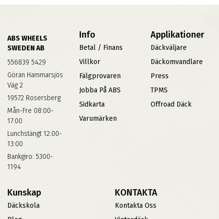
Info
Applikationer
ABS WHEELS
Betal / Finans
Däckväljare
SWEDEN AB
Villkor
Däckomvandlare
556839 5429
Göran Hammarsjös
Fälgprovaren
Press
Väg 2
Jobba På ABS
TPMS
19572 Rosersberg
Sidkarta
Offroad Däck
Mån-Fre 08:00-
Varumärken
17:00
Lunchstängt 12:00-
13:00
Bankgiro: 5300-
1194
Kunskap
KONTAKTA
Däckskola
Kontakta Oss