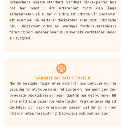
branschens högsta standard. Samtliga däckexperter hos
Inga D eller G betyg delas ut för
oss har minst 5 års erfarenhet, trots den långa
personbilar och lätta lastbilar.
erfarenheten så slutar vi aldrig att utbilda vår personal,
Betyget sätts efter ett test där däcken
ett exempel på detta är däckskolan som 2020 utbildade
skall bromsa in på en väg där det ligger
ABS. Däckskolan drivs av Sveriges fordonsverkstäders
0.5-1.5 mm vatten.
förening som innehar över 2000 svenska verkstäder under
I 80km/h kommer skillnaden på
sin ryggrad.
bromssträckan vara fyra billängder( ca
18meter) mellan däck med betyg A
gentemot F.
Bullernivån:
Vid körning i över 50km/h brukar
rullmotståndets ljud överträffa
GARANTERAT RÄTT STORLEK
När du beställer fälgar eller däck från oss behöver du inte
motorljudet.
oroa dig för att köpa dem i fel storlek! Vi har nämligen den
På däckmärkningen kommer det finnas
bredaste bildatabasen i hela industrin när det kommer till
en symbol av ett däck med vågar. Hög
vilka mått som gäller för vilka fordon. Vi garanterar dig att
bullernivå markeras med svarta vågor
de fälgar och däck vi erbjuder passar just din bil / med
medans de vita vågorna påvisar om det är
rätt diameter, förskjutning, backspace och bultmönster.
ett tyst däck.
Ett däck med tre svarta vågor uppnår de