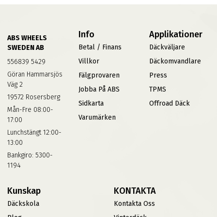
Info
Applikationer
ABS WHEELS
Betal / Finans
Däckväljare
SWEDEN AB
Villkor
Däckomvandlare
556839 5429
Göran Hammarsjös
Fälgprovaren
Press
Väg 2
Jobba På ABS
TPMS
19572 Rosersberg
Sidkarta
Offroad Däck
Mån-Fre 08:00-
Varumärken
17:00
Lunchstängt 12:00-
13:00
Bankgiro: 5300-
1194
Kunskap
KONTAKTA
Däckskola
Kontakta Oss