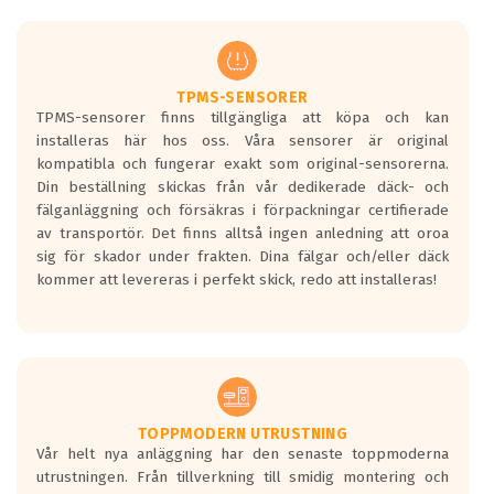
europeiska kraven som finns i dagsläget,
men är inte längre tillåtna enligt nya
regelverket som introduceras år 2016.
Ett däck med två svarta vågor är redan
godkända för år 2016 nya regelverk.
TPMS-SENSORER
TPMS-sensorer finns tillgängliga att köpa och kan
Ett däck med en svart våg kommer vara
installeras här hos oss. Våra sensorer är original
minst tre decibel tystare än det
kompatibla och fungerar exakt som original-sensorerna.
regelverk som börjar gälla 2016.
Din beställning skickas från vår dedikerade däck- och
fälganläggning och försäkras i förpackningar certifierade
av transportör. Det finns alltså ingen anledning att oroa
sig för skador under frakten. Dina fälgar och/eller däck
kommer att levereras i perfekt skick, redo att installeras!
TOPPMODERN UTRUSTNING
Vår helt nya anläggning har den senaste toppmoderna
utrustningen. Från tillverkning till smidig montering och