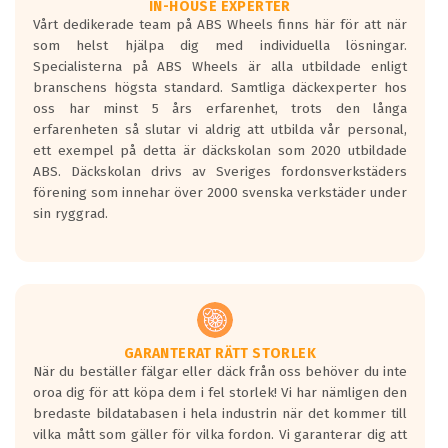
Våtgrepp egenskaper:
IN-HOUSE EXPERTER
Vårt dedikerade team på ABS Wheels finns här för att när
Betygsskalan är satt A till F. Där A påvisar
som helst hjälpa dig med individuella lösningar.
den kortaste bromssträckan och F är den
Specialisterna på ABS Wheels är alla utbildade enligt
längsta.
branschens högsta standard. Samtliga däckexperter hos
Inga D eller G betyg delas ut för
oss har minst 5 års erfarenhet, trots den långa
personbilar och lätta lastbilar.
erfarenheten så slutar vi aldrig att utbilda vår personal,
Betyget sätts efter ett test där däcken
ett exempel på detta är däckskolan som 2020 utbildade
skall bromsa in på en väg där det ligger
ABS. Däckskolan drivs av Sveriges fordonsverkstäders
0.5-1.5 mm vatten.
förening som innehar över 2000 svenska verkstäder under
I 80km/h kommer skillnaden på
sin ryggrad.
bromssträckan vara fyra billängder( ca
18meter) mellan däck med betyg A
gentemot F.
Bullernivån:
Vid körning i över 50km/h brukar
rullmotståndets ljud överträffa
GARANTERAT RÄTT STORLEK
När du beställer fälgar eller däck från oss behöver du inte
motorljudet.
oroa dig för att köpa dem i fel storlek! Vi har nämligen den
På däckmärkningen kommer det finnas
bredaste bildatabasen i hela industrin när det kommer till
en symbol av ett däck med vågar. Hög
vilka mått som gäller för vilka fordon. Vi garanterar dig att
bullernivå markeras med svarta vågor