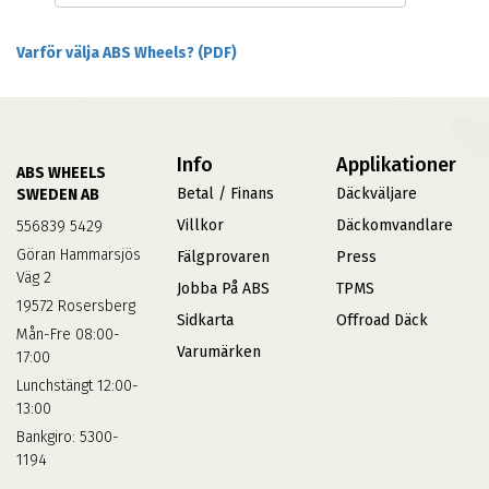
Varför välja ABS Wheels? (PDF)
Info
Applikationer
ABS WHEELS
Betal / Finans
Däckväljare
SWEDEN AB
Villkor
Däckomvandlare
556839 5429
Göran Hammarsjös
Fälgprovaren
Press
Väg 2
Jobba På ABS
TPMS
19572 Rosersberg
Sidkarta
Offroad Däck
Mån-Fre 08:00-
Varumärken
17:00
Lunchstängt 12:00-
13:00
Bankgiro: 5300-
1194