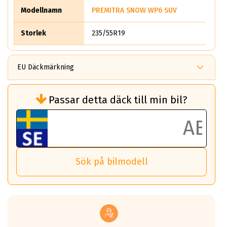
Modellnamn
PREMITRA SNOW WP6 SUV
Storlek
235/55R19
EU Däckmärkning
Rullmotstånd (Som har en inverkan på
Passar detta däck till min bil?
bränsleförbrukningen)
Det ska vara en betygsskala från klass A
till G för rullmotstånd.
Ett klass A däck kommer ha 6,5% bättre
bränsleförbrukning än ett klass G däck.
Det betyder att om man kör 10,000 km,
Sök på bilmodell
så sparar man 50 liter bränsle med ett
klass A däck gentemot ett klass G däck.
Detta är genomsnittet; beroende på väg
underlaget, vilken rutt du kör, samt
vilken körstil du använder.