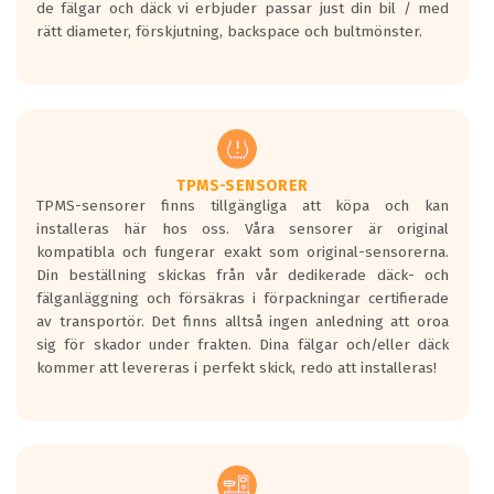
de fälgar och däck vi erbjuder passar just din bil / med
medans de vita vågorna påvisar om det är
rätt diameter, förskjutning, backspace och bultmönster.
ett tyst däck.
Ett däck med tre svarta vågor uppnår de
europeiska kraven som finns i dagsläget,
men är inte längre tillåtna enligt nya
regelverket som introduceras år 2016.
Ett däck med två svarta vågor är redan
godkända för år 2016 nya regelverk.
TPMS-SENSORER
TPMS-sensorer finns tillgängliga att köpa och kan
Ett däck med en svart våg kommer vara
installeras här hos oss. Våra sensorer är original
minst tre decibel tystare än det
kompatibla och fungerar exakt som original-sensorerna.
regelverk som börjar gälla 2016.
Din beställning skickas från vår dedikerade däck- och
fälganläggning och försäkras i förpackningar certifierade
av transportör. Det finns alltså ingen anledning att oroa
sig för skador under frakten. Dina fälgar och/eller däck
kommer att levereras i perfekt skick, redo att installeras!