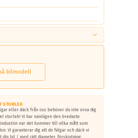
på bilmodell
T STORLEK
lgar eller däck från oss behöver du inte oroa dig
fel storlek! Vi har nämligen den bredaste
 industrin när det kommer till vilka mått som
don. Vi garanterar dig att de fälgar och däck vi
 din bil / med rätt diameter, förskjutning,