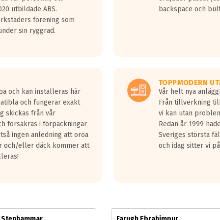
jud överträffa motorljudet.
20 utbildade ABS.
backspace och bul
v ett däck med vågar. Hög bullernivå markeras med svarta vågor
erkstäders förening som
däck.
nder sin ryggrad.
 kraven som finns i dagsläget, men är inte längre tillåtna enligt nya
ör år 2016 nya regelverk.
ecibel tystare än det regelverk som börjar gälla 2016.
TOPPMODERN UT
pa och kan installeras här
Vår helt nya anläg
patibla och fungerar exakt
Från tillverkning t
g skickas från vår
vi kan utan problem
h försäkras i förpackningar
Redan år 1999 hade 
lltså ingen anledning att oroa
Sveriges största fä
ar och/eller däck kommer att
och idag sitter vi 
lleras!
m Stenhammar
Farugh Ebrahimpur