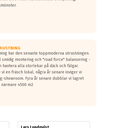
tmönster.
RUSTNING
gning har den senaste toppmoderna utrustningen.
ill smidig montering och "road force" balansering -
 hantera alla storlekar på däck och fälgar.
vi en fräsch lokal, några år senare inviger vi
lg-showroom. Fyra år senare dubblar vi lagret
på närmare 4500 m2
Lars Lundqvist