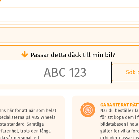
6
brukningen)
Passar detta däck till min bil?
 rullmotstånd.
brukning än ett klass G däck.
an 50 liter bränsle med ett klass A däck gentemot ett klass G däck.
Sök 
 vilken rutt du kör, samt vilken körstil du använder.
rtaste bromssträckan och F är den längsta.
tta lastbilar.
GARANTERAT RÄT
a in på en väg där det ligger 0.5-1.5 mm vatten.
ns här för att när som helst
När du beställer fä
a fyra billängder( ca 18meter) mellan däck med betyg A gentemot
Specialisterna på ABS Wheels
för att köpa dem i 
sta standard. Samtliga
bildatabasen i hela
rfarenhet, trots den långa
gäller för vilka for
lda vår personal, ett
erbjuder passar just