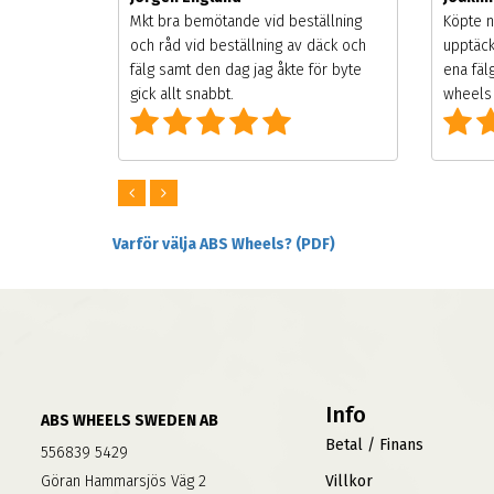
songen.
Mkt bra bemötande vid beställning
Köpte n
g men
och råd vid beställning av däck och
upptäck
digt
fälg samt den dag jag åkte för byte
ena fäl
om alla
gick allt snabbt.
wheels 
Varför välja ABS Wheels? (PDF)
Info
ABS WHEELS SWEDEN AB
Betal / Finans
556839 5429
Göran Hammarsjös Väg 2
Villkor