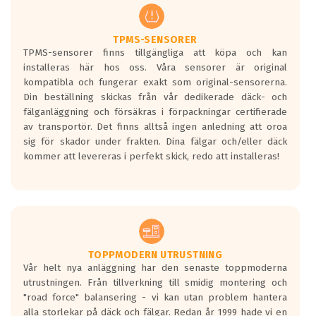
regelverket som introduceras år 2016.
Ett däck med två svarta vågor är redan
godkända för år 2016 nya regelverk.
TPMS-SENSORER
TPMS-sensorer finns tillgängliga att köpa och kan
Ett däck med en svart våg kommer vara
installeras här hos oss. Våra sensorer är original
minst tre decibel tystare än det
kompatibla och fungerar exakt som original-sensorerna.
regelverk som börjar gälla 2016.
Din beställning skickas från vår dedikerade däck- och
fälganläggning och försäkras i förpackningar certifierade
av transportör. Det finns alltså ingen anledning att oroa
sig för skador under frakten. Dina fälgar och/eller däck
kommer att levereras i perfekt skick, redo att installeras!
TOPPMODERN UTRUSTNING
Vår helt nya anläggning har den senaste toppmoderna
utrustningen. Från tillverkning till smidig montering och
"road force" balansering - vi kan utan problem hantera
alla storlekar på däck och fälgar. Redan år 1999 hade vi en