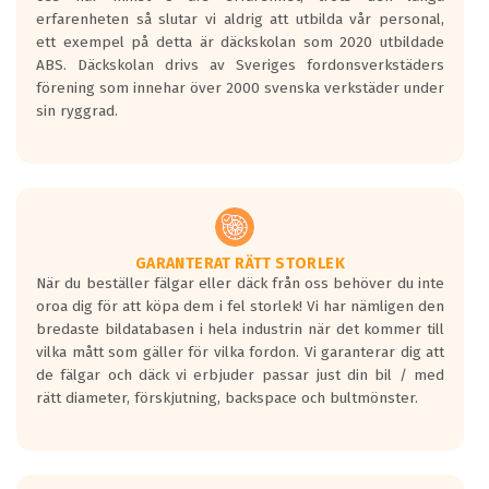
personbilar och lätta lastbilar.
erfarenheten så slutar vi aldrig att utbilda vår personal,
Betyget sätts efter ett test där däcken
ett exempel på detta är däckskolan som 2020 utbildade
skall bromsa in på en väg där det ligger
ABS. Däckskolan drivs av Sveriges fordonsverkstäders
0.5-1.5 mm vatten.
förening som innehar över 2000 svenska verkstäder under
I 80km/h kommer skillnaden på
sin ryggrad.
bromssträckan vara fyra billängder( ca
18meter) mellan däck med betyg A
gentemot F.
Bullernivån:
Vid körning i över 50km/h brukar
rullmotståndets ljud överträffa
GARANTERAT RÄTT STORLEK
När du beställer fälgar eller däck från oss behöver du inte
motorljudet.
oroa dig för att köpa dem i fel storlek! Vi har nämligen den
På däckmärkningen kommer det finnas
bredaste bildatabasen i hela industrin när det kommer till
en symbol av ett däck med vågar. Hög
vilka mått som gäller för vilka fordon. Vi garanterar dig att
bullernivå markeras med svarta vågor
de fälgar och däck vi erbjuder passar just din bil / med
medans de vita vågorna påvisar om det är
rätt diameter, förskjutning, backspace och bultmönster.
ett tyst däck.
Ett däck med tre svarta vågor uppnår de
europeiska kraven som finns i dagsläget,
men är inte längre tillåtna enligt nya