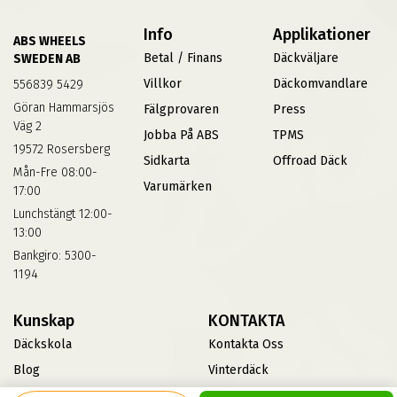
Info
Applikationer
ABS WHEELS
Betal / Finans
Däckväljare
SWEDEN AB
Villkor
Däckomvandlare
556839 5429
Göran Hammarsjös
Fälgprovaren
Press
Väg 2
Jobba På ABS
TPMS
19572 Rosersberg
Sidkarta
Offroad Däck
Mån-Fre 08:00-
Varumärken
17:00
Lunchstängt 12:00-
13:00
Bankgiro: 5300-
1194
Kunskap
KONTAKTA
Däckskola
Kontakta Oss
Blog
Vinterdäck
FAQs