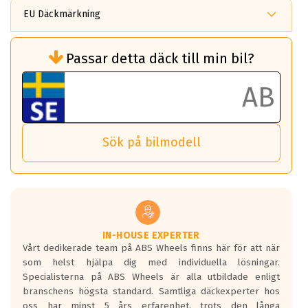
EU Däckmärkning
Rullmotstånd (Som har en inverkan på
Passar detta däck till min bil?
bränsleförbrukningen)
Det ska vara en betygsskala från klass A
till G för rullmotstånd.
Ett klass A däck kommer ha 6,5% bättre
bränsleförbrukning än ett klass G däck.
Det betyder att om man kör 10,000 km,
Sök på bilmodell
så sparar man 50 liter bränsle med ett
klass A däck gentemot ett klass G däck.
Detta är genomsnittet; beroende på väg
underlaget, vilken rutt du kör, samt
vilken körstil du använder.
Våtgrepp egenskaper:
IN-HOUSE EXPERTER
Vårt dedikerade team på ABS Wheels finns här för att när
Betygsskalan är satt A till F. Där A påvisar
som helst hjälpa dig med individuella lösningar.
den kortaste bromssträckan och F är den
Specialisterna på ABS Wheels är alla utbildade enligt
längsta.
branschens högsta standard. Samtliga däckexperter hos
Inga D eller G betyg delas ut för
oss har minst 5 års erfarenhet, trots den långa