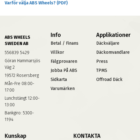
Varför välja ABS Wheels? (PDF)
Info
Applikationer
ABS WHEELS
Betal / Finans
Däckväljare
SWEDEN AB
Villkor
Däckomvandlare
556839 5429
Göran Hammarsjös
Fälgprovaren
Press
Väg 2
Jobba På ABS
TPMS
19572 Rosersberg
Sidkarta
Offroad Däck
Mån-Fre 08:00-
Varumärken
17:00
Lunchstängt 12:00-
13:00
Bankgiro: 5300-
1194
Kunskap
KONTAKTA