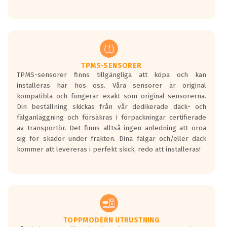
Ett däck med tre svarta vågor uppnår de
europeiska kraven som finns i dagsläget,
men är inte längre tillåtna enligt nya
regelverket som introduceras år 2016.
Ett däck med två svarta vågor är redan
godkända för år 2016 nya regelverk.
TPMS-SENSORER
TPMS-sensorer finns tillgängliga att köpa och kan
Ett däck med en svart våg kommer vara
installeras här hos oss. Våra sensorer är original
minst tre decibel tystare än det
kompatibla och fungerar exakt som original-sensorerna.
regelverk som börjar gälla 2016.
Din beställning skickas från vår dedikerade däck- och
fälganläggning och försäkras i förpackningar certifierade
av transportör. Det finns alltså ingen anledning att oroa
sig för skador under frakten. Dina fälgar och/eller däck
kommer att levereras i perfekt skick, redo att installeras!
TOPPMODERN UTRUSTNING