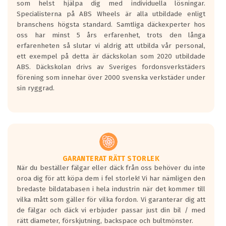
som helst hjälpa dig med individuella lösningar.
den kortaste bromssträckan och F är den
Specialisterna på ABS Wheels är alla utbildade enligt
längsta.
branschens högsta standard. Samtliga däckexperter hos
Inga D eller G betyg delas ut för
oss har minst 5 års erfarenhet, trots den långa
personbilar och lätta lastbilar.
erfarenheten så slutar vi aldrig att utbilda vår personal,
Betyget sätts efter ett test där däcken
ett exempel på detta är däckskolan som 2020 utbildade
skall bromsa in på en väg där det ligger
ABS. Däckskolan drivs av Sveriges fordonsverkstäders
0.5-1.5 mm vatten.
förening som innehar över 2000 svenska verkstäder under
I 80km/h kommer skillnaden på
sin ryggrad.
bromssträckan vara fyra billängder( ca
18meter) mellan däck med betyg A
gentemot F.
Bullernivån:
Vid körning i över 50km/h brukar
rullmotståndets ljud överträffa
GARANTERAT RÄTT STORLEK
När du beställer fälgar eller däck från oss behöver du inte
motorljudet.
oroa dig för att köpa dem i fel storlek! Vi har nämligen den
På däckmärkningen kommer det finnas
bredaste bildatabasen i hela industrin när det kommer till
en symbol av ett däck med vågar. Hög
vilka mått som gäller för vilka fordon. Vi garanterar dig att
bullernivå markeras med svarta vågor
de fälgar och däck vi erbjuder passar just din bil / med
medans de vita vågorna påvisar om det är
rätt diameter, förskjutning, backspace och bultmönster.
ett tyst däck.