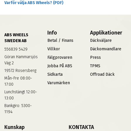
Varför välja ABS Wheels? (PDF)
Info
Applikationer
ABS WHEELS
Betal / Finans
Däckväljare
SWEDEN AB
Villkor
Däckomvandlare
556839 5429
Göran Hammarsjös
Fälgprovaren
Press
Väg 2
Jobba På ABS
TPMS
19572 Rosersberg
Sidkarta
Offroad Däck
Mån-Fre 08:00-
Varumärken
17:00
Lunchstängt 12:00-
13:00
Bankgiro: 5300-
1194
Kunskap
KONTAKTA