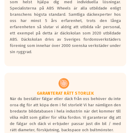
som helst hjälpa dig med individuella lösningar.
den kortaste bromssträckan och F är den
Specialisterna på ABS Wheels är alla utbildade enligt
längsta.
branschens högsta standard. Samtliga däckexperter hos
Inga D eller G betyg delas ut för
oss har minst 5 års erfarenhet, trots den långa
personbilar och lätta lastbilar.
erfarenheten så slutar vi aldrig att utbilda vår personal,
Betyget sätts efter ett test där däcken
ett exempel på detta är däckskolan som 2020 utbildade
skall bromsa in på en väg där det ligger
ABS. Däckskolan drivs av Sveriges fordonsverkstäders
0.5-1.5 mm vatten.
förening som innehar över 2000 svenska verkstäder under
I 80km/h kommer skillnaden på
sin ryggrad.
bromssträckan vara fyra billängder( ca
18meter) mellan däck med betyg A
gentemot F.
Bullernivån:
Vid körning i över 50km/h brukar
rullmotståndets ljud överträffa
GARANTERAT RÄTT STORLEK
När du beställer fälgar eller däck från oss behöver du inte
motorljudet.
oroa dig för att köpa dem i fel storlek! Vi har nämligen den
På däckmärkningen kommer det finnas
bredaste bildatabasen i hela industrin när det kommer till
en symbol av ett däck med vågar. Hög
vilka mått som gäller för vilka fordon. Vi garanterar dig att
bullernivå markeras med svarta vågor
de fälgar och däck vi erbjuder passar just din bil / med
medans de vita vågorna påvisar om det är
rätt diameter, förskjutning, backspace och bultmönster.
ett tyst däck.