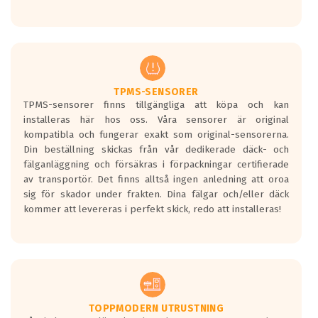
Ett däck med tre svarta vågor uppnår de
europeiska kraven som finns i dagsläget,
men är inte längre tillåtna enligt nya
regelverket som introduceras år 2016.
Ett däck med två svarta vågor är redan
godkända för år 2016 nya regelverk.
TPMS-SENSORER
TPMS-sensorer finns tillgängliga att köpa och kan
Ett däck med en svart våg kommer vara
installeras här hos oss. Våra sensorer är original
minst tre decibel tystare än det
kompatibla och fungerar exakt som original-sensorerna.
regelverk som börjar gälla 2016.
Din beställning skickas från vår dedikerade däck- och
fälganläggning och försäkras i förpackningar certifierade
av transportör. Det finns alltså ingen anledning att oroa
sig för skador under frakten. Dina fälgar och/eller däck
kommer att levereras i perfekt skick, redo att installeras!
TOPPMODERN UTRUSTNING