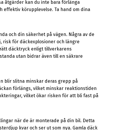
a åtgärder kan du inte bara förlänga
ch effektiv körupplevelse. Ta hand om dina
anda och din säkerhet på vägen. Några av de
risk för däckexplosioner och längre
ätt däcktryck enligt tillverkarens
standa utan bidrar även till en säkrare
en blir slitna minskar deras grepp på
äckan förlängs, vilket minskar reaktionstiden
teringar, vilket ökar risken för att bli fast på
lingar när de är monterade på din bil. Detta
sterdjup kvar och ser ut som nya. Gamla däck