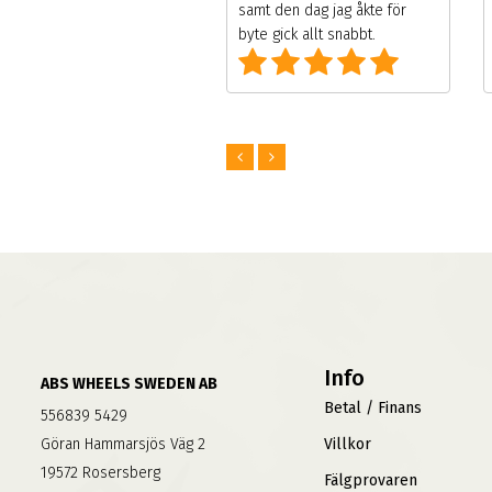
 service, dock väldigt
samt den dag jag åkte för
ulärt under högsäsong
byte gick allt snabbt.
 alla andra däck/fälg
etag.
Info
ABS WHEELS SWEDEN AB
Betal / Finans
556839 5429
Göran Hammarsjös Väg 2
Villkor
19572 Rosersberg
Fälgprovaren