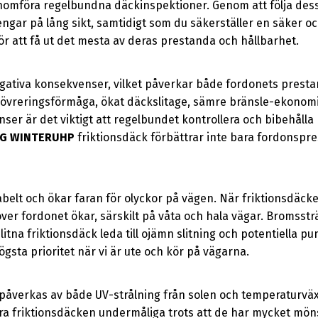
enomföra regelbundna däckinspektioner. Genom att följa dess
engar på lång sikt, samtidigt som du säkerställer en säker o
ör att få ut det mesta av deras prestanda och hållbarhet.
gativa konsekvenser, vilket påverkar både fordonets prest
reringsförmåga, ökat däckslitage, sämre bränsle-ekonomi, 
er är det viktigt att regelbundet kontrollera och bibehålla r
NG WINTERUHP
friktionsdäck förbättrar inte bara fordonspre
abelt och ökar faran för olyckor på vägen. När friktionsdäck
ver fordonet ökar, särskilt på våta och hala vägar. Bromsstr
itna friktionsdäck leda till ojämn slitning och potentiella punk
gsta prioritet när vi är ute och kör på vägarna.
 påverkas av både UV-strålning från solen och temperaturväx
öra friktionsdäcken undermåliga trots att de har mycket mön