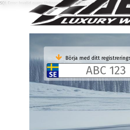
SQL Error: Invalid query: Unknown column 'WIN' in 'where clause'
Börja med ditt registreri