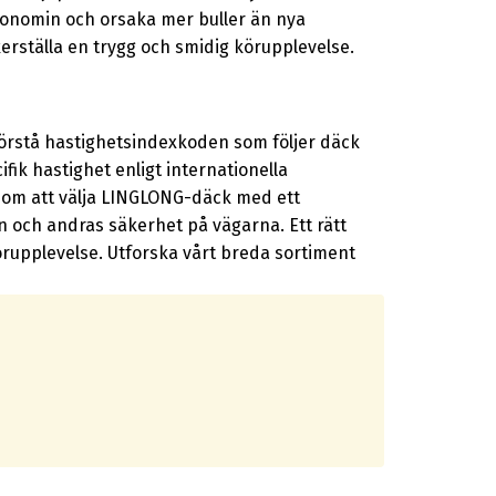
konomin och orsaka mer buller än nya
erställa en trygg och smidig körupplevelse.
 förstå hastighetsindexkoden som följer däck
fik hastighet enligt internationella
enom att välja LINGLONG-däck med ett
n och andras säkerhet på vägarna. Ett rätt
örupplevelse. Utforska vårt breda sortiment