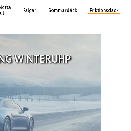
letta
Fälgar
Sommardäck
Friktionsdäck
ul