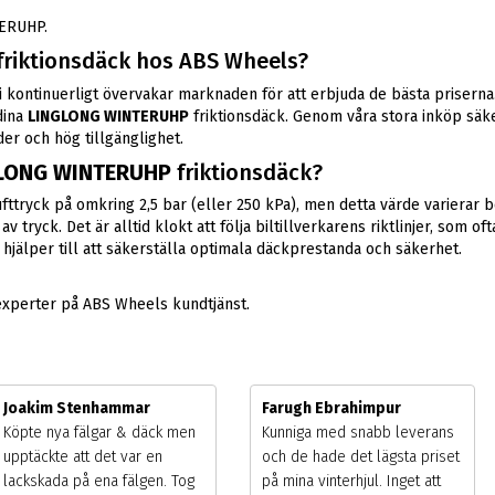
ERUHP.
friktionsdäck hos ABS Wheels?
t vi kontinuerligt övervakar marknaden för att erbjuda de bästa priser
dina
LINGLONG WINTERUHP
friktionsdäck. Genom våra stora inköp säker
der och hög tillgänglighet.
LONG WINTERUHP
friktionsdäck?
 lufttryck på omkring 2,5 bar (eller 250 kPa), men detta värde variera
ryck. Det är alltid klokt att följa biltillverkarens riktlinjer, som oft
jälper till att säkerställa optimala däckprestanda och säkerhet.
experter på ABS Wheels kundtjänst.
Joakim Stenhammar
Farugh Ebrahimpur
Köpte nya fälgar & däck men
Kunniga med snabb leverans
upptäckte att det var en
och de hade det lägsta priset
lackskada på ena fälgen. Tog
på mina vinterhjul. Inget att