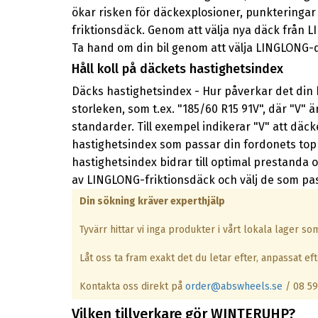
ökar risken för däckexplosioner, punkteringa
friktionsdäck. Genom att välja nya däck från L
Ta hand om din bil genom att välja LINGLONG-
Håll koll på däckets hastighetsindex
Däcks hastighetsindex - Hur påverkar det din k
storleken, som t.ex. "185/60 R15 91V", där "V" 
standarder. Till exempel indikerar "V" att dä
hastighetsindex som passar din fordonets topp
hastighetsindex bidrar till optimal prestanda 
av LINGLONG-friktionsdäck och välj de som pas
Din sökning kräver experthjälp
Tyvärr hittar vi inga produkter i vårt lokala lager s
Låt oss ta fram exakt det du letar efter, anpassat efte
Kontakta oss direkt på
order@abswheels.se
/ 08 59
Vilken tillverkare gör WINTERUHP?