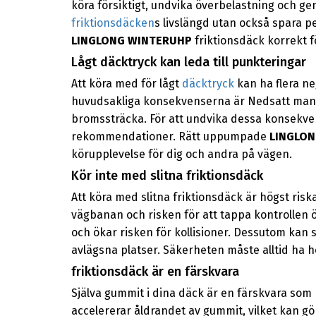
köra försiktigt, undvika överbelastning och g
friktionsdäcken
s livslängd utan också spara p
LINGLONG WINTERUHP
friktionsdäck korrekt f
Lågt däcktryck kan leda till punkteringar
Att köra med för lågt
däcktryck
kan ha flera ne
huvudsakliga konsekvenserna är Nedsatt manöv
bromssträcka. För att undvika dessa konsekvens
rekommendationer. Rätt uppumpade
LINGLO
körupplevelse för dig och andra på vägen.
Kör inte med slitna friktionsdäck
Att köra med slitna friktionsdäck är högst risk
vägbanan och risken för att tappa kontrollen ö
och ökar risken för kollisioner. Dessutom kan sl
avlägsna platser. Säkerheten måste alltid ha hö
friktionsdäck är en färskvara
Själva gummit i dina däck är en färskvara som
accelererar åldrandet av gummit, vilket kan g