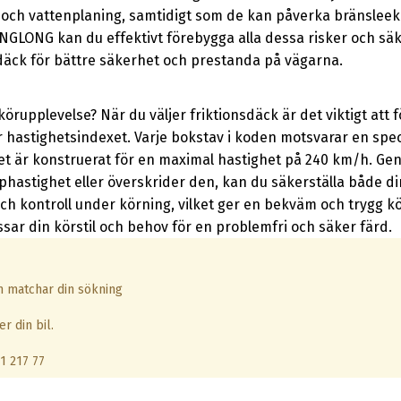
r och vattenplaning, samtidigt som de kan påverka bränslee
INGLONG kan du effektivt förebygga alla dessa risker och säk
däck för bättre säkerhet och prestanda på vägarna.
örupplevelse? När du väljer friktionsdäck är det viktigt att
är hastighetsindexet. Varje bokstav i koden motsvarar en speci
cket är konstruerat för en maximal hastighet på 240 km/h. G
hastighet eller överskrider den, kan du säkerställa både di
och kontroll under körning, vilket ger en bekväm och trygg k
sar din körstil och behov för en problemfri och säker färd.
om matchar din sökning
r din bil.
1 217 77