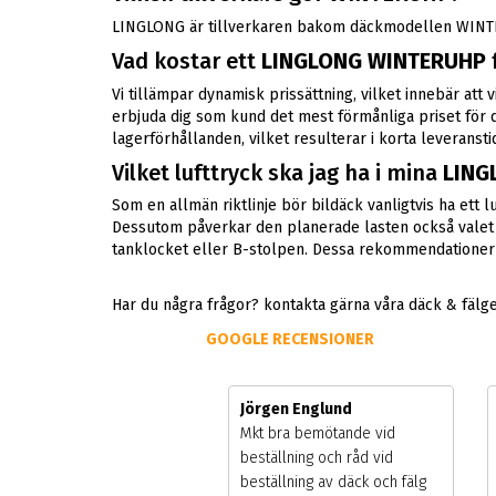
LINGLONG är tillverkaren bakom däckmodellen WINT
Vad kostar ett
LINGLONG WINTERUHP
Vi tillämpar dynamisk prissättning, vilket innebär at
erbjuda dig som kund det mest förmånliga priset för 
lagerförhållanden, vilket resulterar i korta leveransti
Vilket lufttryck ska jag ha i mina
LING
Som en allmän riktlinje bör bildäck vanligtvis ha ett
Dessutom påverkar den planerade lasten också valet av t
tanklocket eller B-stolpen. Dessa rekommendationer h
Har du några frågor? kontakta gärna våra däck & fälg
GOOGLE RECENSIONER
ger Hamberg
Jörgen Englund
vik butiken under
Mkt bra bemötande vid
säsongen. väldigt liten
beställning och råd vid
dmottagning men väldigt
beställning av däck och fälg