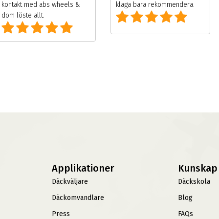
kontakt med abs wheels &
klaga bara rekommendera.
dom löste allt.
Applikationer
Kunskap
Däckväljare
Däckskola
Däckomvandlare
Blog
Press
FAQs