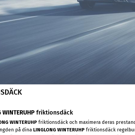
NSDÄCK
G WINTERUHP
friktionsdäck
ONG WINTERUHP
friktionsdäck och maximera deras prestanda
slängden på dina
LINGLONG WINTERUHP
friktionsdäck regelbun