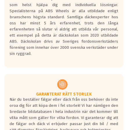
Betygsskalan är satt A till F. Där A påvisar
som helst hjälpa dig med individuella lösningar.
den kortaste bromssträckan och F är den
Specialisterna på ABS Wheels är alla utbildade enligt
längsta.
branschens högsta standard. Samtliga däckexperter hos
Inga D eller G betyg delas ut för
oss har minst 5 års erfarenhet, trots den långa
personbilar och lätta lastbilar.
erfarenheten så slutar vi aldrig att utbilda vår personal,
Betyget sätts efter ett test där däcken
ett exempel på detta är däckskolan som 2020 utbildade
skall bromsa in på en väg där det ligger
ABS. Däckskolan drivs av Sveriges fordonsverkstäders
0.5-1.5 mm vatten.
förening som innehar över 2000 svenska verkstäder under
I 80km/h kommer skillnaden på
sin ryggrad.
bromssträckan vara fyra billängder( ca
18meter) mellan däck med betyg A
gentemot F.
Bullernivån:
Vid körning i över 50km/h brukar
rullmotståndets ljud överträffa
GARANTERAT RÄTT STORLEK
När du beställer fälgar eller däck från oss behöver du inte
motorljudet.
oroa dig för att köpa dem i fel storlek! Vi har nämligen den
På däckmärkningen kommer det finnas
bredaste bildatabasen i hela industrin när det kommer till
en symbol av ett däck med vågar. Hög
vilka mått som gäller för vilka fordon. Vi garanterar dig att
bullernivå markeras med svarta vågor
de fälgar och däck vi erbjuder passar just din bil / med
medans de vita vågorna påvisar om det är
rätt diameter, förskjutning, backspace och bultmönster.