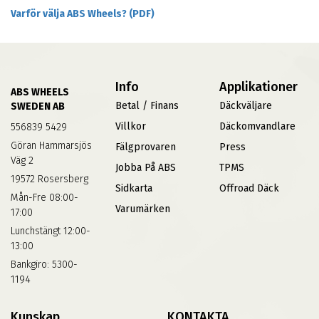
Varför välja ABS Wheels? (PDF)
Info
Applikationer
ABS WHEELS
Betal / Finans
Däckväljare
SWEDEN AB
Villkor
Däckomvandlare
556839 5429
Göran Hammarsjös
Fälgprovaren
Press
Väg 2
Jobba På ABS
TPMS
19572 Rosersberg
Sidkarta
Offroad Däck
Mån-Fre 08:00-
Varumärken
17:00
Lunchstängt 12:00-
13:00
Bankgiro: 5300-
1194
Kunskap
KONTAKTA