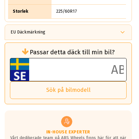
Storlek
225/60R17
EU Däckmärkning
Rullmotstånd (Som har en inverkan på
Passar detta däck till min bil?
bränsleförbrukningen)
Det ska vara en betygsskala från klass A
till G för rullmotstånd.
Ett klass A däck kommer ha 6,5% bättre
bränsleförbrukning än ett klass G däck.
Det betyder att om man kör 10,000 km,
Sök på bilmodell
så sparar man 50 liter bränsle med ett
klass A däck gentemot ett klass G däck.
Detta är genomsnittet; beroende på väg
underlaget, vilken rutt du kör, samt
vilken körstil du använder.
Våtgrepp egenskaper:
IN-HOUSE EXPERTER
Vårt dedikerade team på ABS Wheels finns här för att när