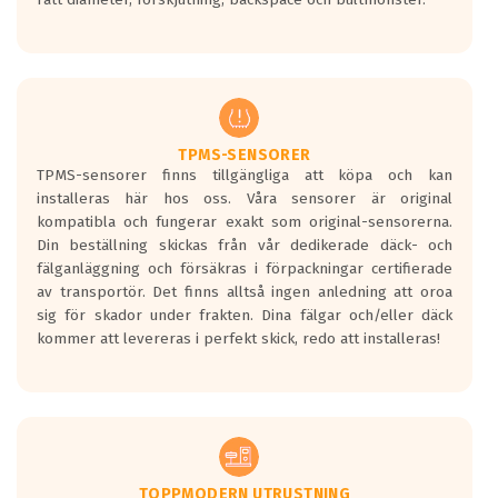
ett tyst däck.
Ett däck med tre svarta vågor uppnår de
europeiska kraven som finns i dagsläget,
men är inte längre tillåtna enligt nya
regelverket som introduceras år 2016.
Ett däck med två svarta vågor är redan
godkända för år 2016 nya regelverk.
TPMS-SENSORER
TPMS-sensorer finns tillgängliga att köpa och kan
Ett däck med en svart våg kommer vara
installeras här hos oss. Våra sensorer är original
minst tre decibel tystare än det
kompatibla och fungerar exakt som original-sensorerna.
regelverk som börjar gälla 2016.
Din beställning skickas från vår dedikerade däck- och
fälganläggning och försäkras i förpackningar certifierade
av transportör. Det finns alltså ingen anledning att oroa
sig för skador under frakten. Dina fälgar och/eller däck
kommer att levereras i perfekt skick, redo att installeras!
TOPPMODERN UTRUSTNING