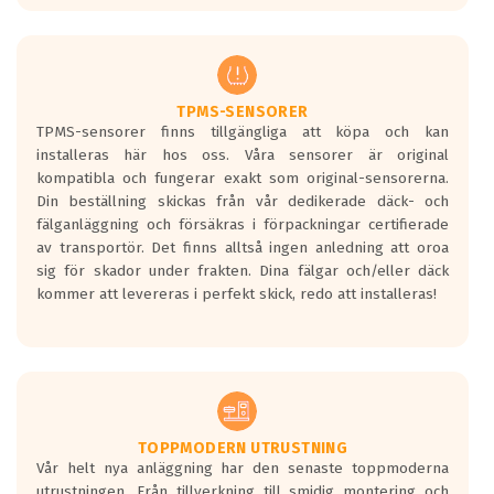
europeiska kraven som finns i dagsläget,
men är inte längre tillåtna enligt nya
regelverket som introduceras år 2016.
Ett däck med två svarta vågor är redan
godkända för år 2016 nya regelverk.
TPMS-SENSORER
TPMS-sensorer finns tillgängliga att köpa och kan
Ett däck med en svart våg kommer vara
installeras här hos oss. Våra sensorer är original
minst tre decibel tystare än det
kompatibla och fungerar exakt som original-sensorerna.
regelverk som börjar gälla 2016.
Din beställning skickas från vår dedikerade däck- och
fälganläggning och försäkras i förpackningar certifierade
av transportör. Det finns alltså ingen anledning att oroa
sig för skador under frakten. Dina fälgar och/eller däck
kommer att levereras i perfekt skick, redo att installeras!
TOPPMODERN UTRUSTNING
Vår helt nya anläggning har den senaste toppmoderna
utrustningen. Från tillverkning till smidig montering och