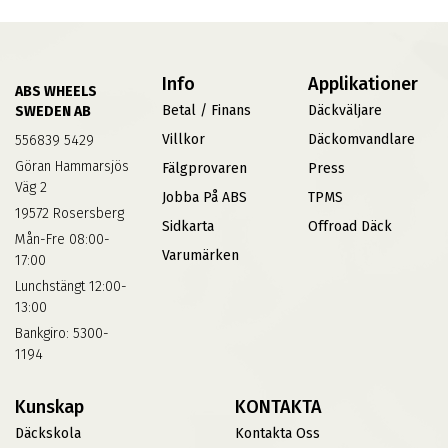
Info
Applikationer
ABS WHEELS
Betal / Finans
Däckväljare
SWEDEN AB
Villkor
Däckomvandlare
556839 5429
Göran Hammarsjös
Fälgprovaren
Press
Väg 2
Jobba På ABS
TPMS
19572 Rosersberg
Sidkarta
Offroad Däck
Mån-Fre 08:00-
Varumärken
17:00
Lunchstängt 12:00-
13:00
Bankgiro: 5300-
1194
Kunskap
KONTAKTA
Däckskola
Kontakta Oss