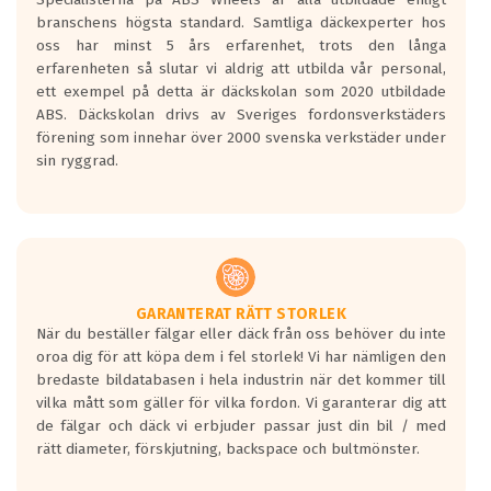
längsta.
branschens högsta standard. Samtliga däckexperter hos
Inga D eller G betyg delas ut för
oss har minst 5 års erfarenhet, trots den långa
personbilar och lätta lastbilar.
erfarenheten så slutar vi aldrig att utbilda vår personal,
Betyget sätts efter ett test där däcken
ett exempel på detta är däckskolan som 2020 utbildade
skall bromsa in på en väg där det ligger
ABS. Däckskolan drivs av Sveriges fordonsverkstäders
0.5-1.5 mm vatten.
förening som innehar över 2000 svenska verkstäder under
I 80km/h kommer skillnaden på
sin ryggrad.
bromssträckan vara fyra billängder( ca
18meter) mellan däck med betyg A
gentemot F.
Bullernivån:
Vid körning i över 50km/h brukar
rullmotståndets ljud överträffa
GARANTERAT RÄTT STORLEK
När du beställer fälgar eller däck från oss behöver du inte
motorljudet.
oroa dig för att köpa dem i fel storlek! Vi har nämligen den
På däckmärkningen kommer det finnas
bredaste bildatabasen i hela industrin när det kommer till
en symbol av ett däck med vågar. Hög
vilka mått som gäller för vilka fordon. Vi garanterar dig att
bullernivå markeras med svarta vågor
de fälgar och däck vi erbjuder passar just din bil / med
medans de vita vågorna påvisar om det är
rätt diameter, förskjutning, backspace och bultmönster.
ett tyst däck.
Ett däck med tre svarta vågor uppnår de