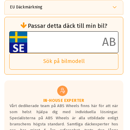
EU Däckmärkning
Rullmotstånd (Som har en inverkan på
Passar detta däck till min bil?
bränsleförbrukningen)
Det ska vara en betygsskala från klass A
till G för rullmotstånd.
Ett klass A däck kommer ha 6,5% bättre
bränsleförbrukning än ett klass G däck.
Det betyder att om man kör 10,000 km,
Sök på bilmodell
så sparar man 50 liter bränsle med ett
klass A däck gentemot ett klass G däck.
Detta är genomsnittet; beroende på väg
underlaget, vilken rutt du kör, samt
vilken körstil du använder.
Våtgrepp egenskaper:
IN-HOUSE EXPERTER
Vårt dedikerade team på ABS Wheels finns här för att när
Betygsskalan är satt A till F. Där A påvisar
som helst hjälpa dig med individuella lösningar.
den kortaste bromssträckan och F är den
Specialisterna på ABS Wheels är alla utbildade enligt
längsta.
branschens högsta standard. Samtliga däckexperter hos
Inga D eller G betyg delas ut för