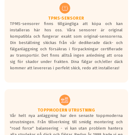
regelverket som introduceras år 2016.
Ett däck med två svarta vågor är redan
godkända för år 2016 nya regelverk.
TPMS-SENSORER
TPMS-sensorer finns tillgängliga att köpa och kan
Ett däck med en svart våg kommer vara
installeras här hos oss. Våra sensorer är original
minst tre decibel tystare än det
kompatibla och fungerar exakt som original-sensorerna.
regelverk som börjar gälla 2016.
Din beställning skickas från vår dedikerade däck- och
fälganläggning och försäkras i förpackningar certifierade
av transportör. Det finns alltså ingen anledning att oroa
sig för skador under frakten. Dina fälgar och/eller däck
kommer att levereras i perfekt skick, redo att installeras!
TOPPMODERN UTRUSTNING
Vår helt nya anläggning har den senaste toppmoderna
utrustningen. Från tillverkning till smidig montering och
"road force" balansering - vi kan utan problem hantera
alla storlekar på däck och fälgar. Redan år 1999 hade vi en