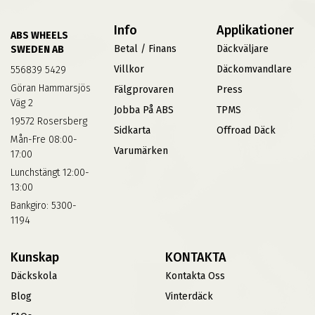
Info
Applikationer
ABS WHEELS
Betal / Finans
Däckväljare
SWEDEN AB
Villkor
Däckomvandlare
556839 5429
Göran Hammarsjös
Fälgprovaren
Press
Väg 2
Jobba På ABS
TPMS
19572 Rosersberg
Sidkarta
Offroad Däck
Mån-Fre 08:00-
Varumärken
17:00
Lunchstängt 12:00-
13:00
Bankgiro: 5300-
1194
Kunskap
KONTAKTA
Däckskola
Kontakta Oss
Blog
Vinterdäck