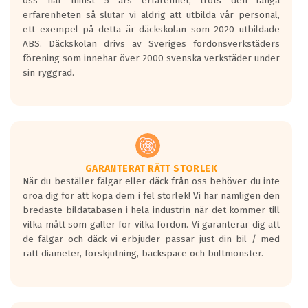
oss har minst 5 års erfarenhet, trots den långa
personbilar och lätta lastbilar.
erfarenheten så slutar vi aldrig att utbilda vår personal,
Betyget sätts efter ett test där däcken
ett exempel på detta är däckskolan som 2020 utbildade
skall bromsa in på en väg där det ligger
ABS. Däckskolan drivs av Sveriges fordonsverkstäders
0.5-1.5 mm vatten.
förening som innehar över 2000 svenska verkstäder under
I 80km/h kommer skillnaden på
sin ryggrad.
bromssträckan vara fyra billängder( ca
18meter) mellan däck med betyg A
gentemot F.
Bullernivån:
Vid körning i över 50km/h brukar
rullmotståndets ljud överträffa
GARANTERAT RÄTT STORLEK
När du beställer fälgar eller däck från oss behöver du inte
motorljudet.
oroa dig för att köpa dem i fel storlek! Vi har nämligen den
På däckmärkningen kommer det finnas
bredaste bildatabasen i hela industrin när det kommer till
en symbol av ett däck med vågar. Hög
vilka mått som gäller för vilka fordon. Vi garanterar dig att
bullernivå markeras med svarta vågor
de fälgar och däck vi erbjuder passar just din bil / med
medans de vita vågorna påvisar om det är
rätt diameter, förskjutning, backspace och bultmönster.
ett tyst däck.
Ett däck med tre svarta vågor uppnår de
europeiska kraven som finns i dagsläget,
men är inte längre tillåtna enligt nya