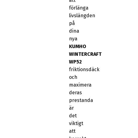
att
förlänga
livslängden
på
dina
nya
KUMHO
WINTERCRAFT
WP52
friktionsdäck
och
maximera
deras
prestanda
är
det
viktigt
att