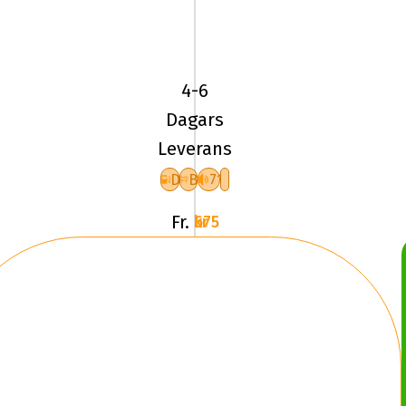
185/60R14
82T
Kumho
WinterCraft
4-6
WP52
Dagars
Fr
Leverans
D
B
71
Fr.
675 kr