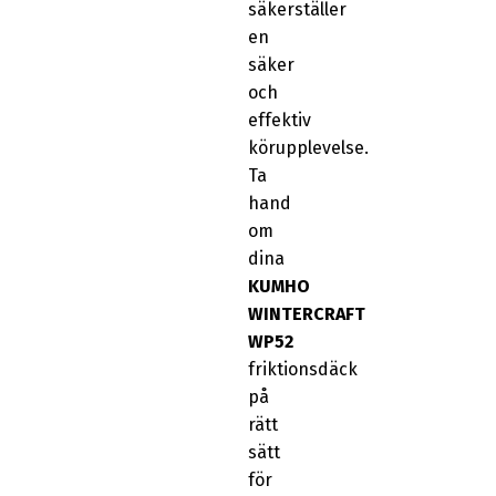
säkerställer
en
säker
och
effektiv
körupplevelse.
Ta
hand
om
dina
KUMHO
WINTERCRAFT
WP52
friktionsdäck
på
rätt
sätt
för