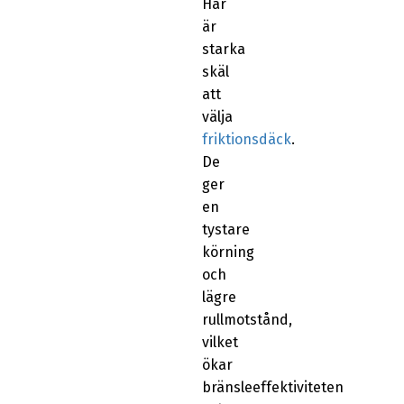
Här
är
starka
skäl
att
välja
friktionsdäck
.
De
ger
en
tystare
körning
och
lägre
rullmotstånd,
vilket
ökar
bränsleeffektiviteten