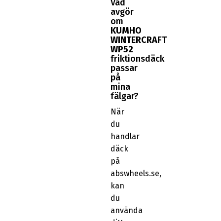
Vad
avgör
om
KUMHO
WINTERCRAFT
WP52
friktionsdäck
passar
på
mina
fälgar?
När
du
handlar
däck
på
abswheels.se,
kan
du
använda