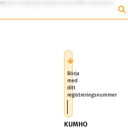
SQL Error: Invalid query: Unknown column 'WIN' in 'where clause'
Börja
med
ditt
registreringsnummer
KUMHO