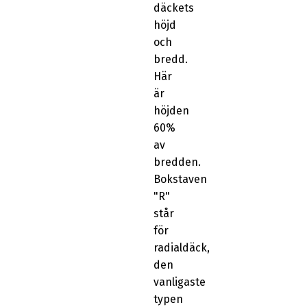
däckets
höjd
och
bredd.
Här
är
höjden
60%
av
bredden.
Bokstaven
"R"
står
för
radialdäck,
den
vanligaste
typen