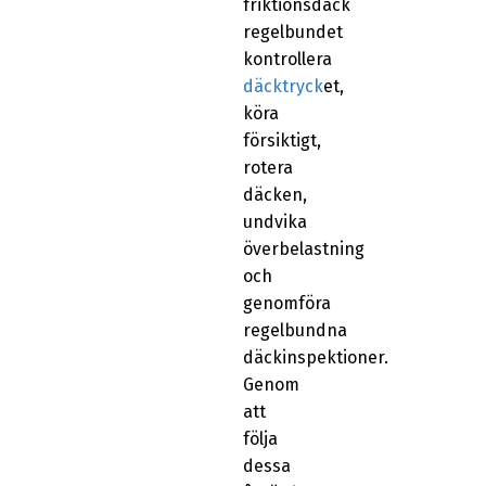
friktionsdäck
regelbundet
kontrollera
däcktryck
et,
köra
försiktigt,
rotera
däcken,
undvika
överbelastning
och
genomföra
regelbundna
däckinspektioner.
Genom
att
följa
dessa