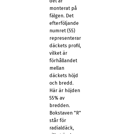
det är
monterat på
fälgen. Det
efterföljande
numret (55)
representerar
däckets profil,
vilket är
förhållandet
mellan
däckets höjd
och bredd.
Här är höjden
55% av
bredden.
Bokstaven "R"
står för
radialdäck,