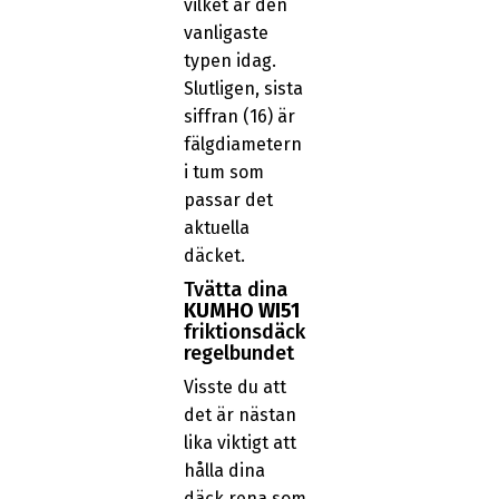
vilket är den
vanligaste
typen idag.
Slutligen, sista
siffran (16) är
fälgdiametern
i tum som
passar det
aktuella
däcket.
Tvätta dina
KUMHO WI51
friktionsdäck
regelbundet
Visste du att
det är nästan
lika viktigt att
hålla dina
däck rena som