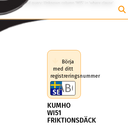
SQL Error: Invalid query: Unknown column 'WI5' in 'where clause'
Börja
med ditt
registreringsnummer
KUMHO
WI51
FRIKTIONSDÄCK