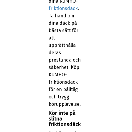
dina KUMHO-
friktionsdäck
.
Ta hand om
dina däck på
bästa sätt för
att
upprätthålla
deras
prestanda och
säkerhet. Köp
KUMHO-
friktionsdäck
för en pålitlig
och trygg
körupplevelse.
Kör inte på
slitna
friktionsdäck