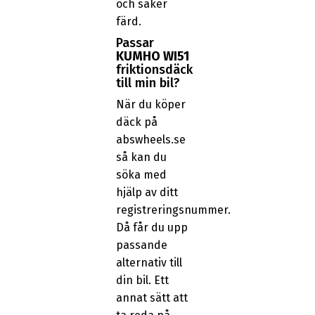
och säker
färd.
Passar
KUMHO WI51
friktionsdäck
till min bil?
När du köper
däck på
abswheels.se
så kan du
söka med
hjälp av ditt
registreringsnummer.
Då får du upp
passande
alternativ till
din bil. Ett
annat sätt att