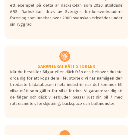
Betyget sätts efter ett test där däcken
ett exempel på detta är däckskolan som 2020 utbildade
skall bromsa in på en väg där det ligger
ABS. Däckskolan drivs av Sveriges fordonsverkstäders
0.5-1.5 mm vatten.
förening som innehar över 2000 svenska verkstäder under
I 80km/h kommer skillnaden på
sin ryggrad.
bromssträckan vara fyra billängder( ca
18meter) mellan däck med betyg A
gentemot F.
Bullernivån:
Vid körning i över 50km/h brukar
rullmotståndets ljud överträffa
GARANTERAT RÄTT STORLEK
När du beställer fälgar eller däck från oss behöver du inte
motorljudet.
oroa dig för att köpa dem i fel storlek! Vi har nämligen den
På däckmärkningen kommer det finnas
bredaste bildatabasen i hela industrin när det kommer till
en symbol av ett däck med vågar. Hög
vilka mått som gäller för vilka fordon. Vi garanterar dig att
bullernivå markeras med svarta vågor
de fälgar och däck vi erbjuder passar just din bil / med
medans de vita vågorna påvisar om det är
rätt diameter, förskjutning, backspace och bultmönster.
ett tyst däck.
Ett däck med tre svarta vågor uppnår de
europeiska kraven som finns i dagsläget,
men är inte längre tillåtna enligt nya
regelverket som introduceras år 2016.