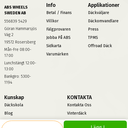
Info
Applikationer
ABS WHEELS
Betal / Finans
Däckväljare
SWEDEN AB
Villkor
Däckomvandlare
556839 5429
Göran Hammarsjös
Fälgprovaren
Press
Väg 2
Jobba På ABS
TPMS
19572 Rosersberg
Sidkarta
Offroad Däck
Mån-Fre 08:00-
Varumärken
17:00
Lunchstängt 12:00-
13:00
Bankgiro: 5300-
1194
Kunskap
KONTAKTA
Däckskola
Kontakta Oss
Blog
Vinterdäck
FAQs
Lägg I