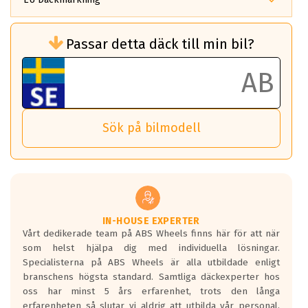
Rullmotstånd (Som har en inverkan på
Passar detta däck till min bil?
bränsleförbrukningen)
Det ska vara en betygsskala från klass A
till G för rullmotstånd.
Ett klass A däck kommer ha 6,5% bättre
bränsleförbrukning än ett klass G däck.
Det betyder att om man kör 10,000 km,
Sök på bilmodell
så sparar man 50 liter bränsle med ett
klass A däck gentemot ett klass G däck.
Detta är genomsnittet; beroende på väg
underlaget, vilken rutt du kör, samt
vilken körstil du använder.
Våtgrepp egenskaper:
IN-HOUSE EXPERTER
Vårt dedikerade team på ABS Wheels finns här för att när
Betygsskalan är satt A till F. Där A påvisar
som helst hjälpa dig med individuella lösningar.
den kortaste bromssträckan och F är den
Specialisterna på ABS Wheels är alla utbildade enligt
längsta.
branschens högsta standard. Samtliga däckexperter hos
Inga D eller G betyg delas ut för
oss har minst 5 års erfarenhet, trots den långa
personbilar och lätta lastbilar.
erfarenheten så slutar vi aldrig att utbilda vår personal,