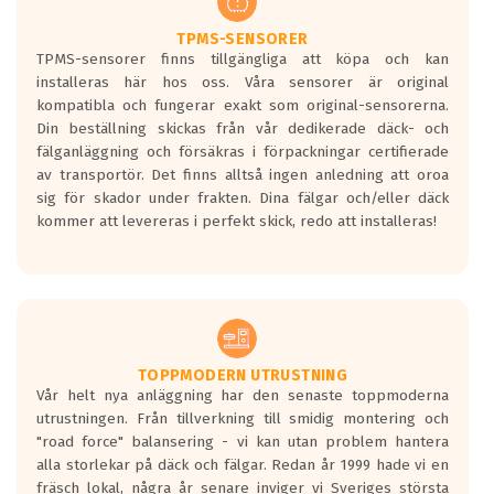
Ett däck med två svarta vågor är redan
godkända för år 2016 nya regelverk.
TPMS-SENSORER
TPMS-sensorer finns tillgängliga att köpa och kan
Ett däck med en svart våg kommer vara
installeras här hos oss. Våra sensorer är original
minst tre decibel tystare än det
kompatibla och fungerar exakt som original-sensorerna.
regelverk som börjar gälla 2016.
Din beställning skickas från vår dedikerade däck- och
fälganläggning och försäkras i förpackningar certifierade
av transportör. Det finns alltså ingen anledning att oroa
sig för skador under frakten. Dina fälgar och/eller däck
kommer att levereras i perfekt skick, redo att installeras!
TOPPMODERN UTRUSTNING
Vår helt nya anläggning har den senaste toppmoderna
utrustningen. Från tillverkning till smidig montering och
"road force" balansering - vi kan utan problem hantera
alla storlekar på däck och fälgar. Redan år 1999 hade vi en
fräsch lokal, några år senare inviger vi Sveriges största