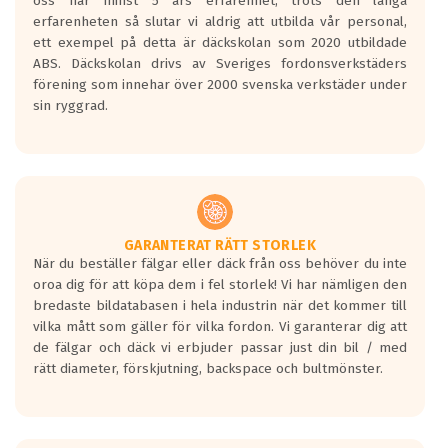
oss har minst 5 års erfarenhet, trots den långa
personbilar och lätta lastbilar.
erfarenheten så slutar vi aldrig att utbilda vår personal,
Betyget sätts efter ett test där däcken
ett exempel på detta är däckskolan som 2020 utbildade
skall bromsa in på en väg där det ligger
ABS. Däckskolan drivs av Sveriges fordonsverkstäders
0.5-1.5 mm vatten.
förening som innehar över 2000 svenska verkstäder under
I 80km/h kommer skillnaden på
sin ryggrad.
bromssträckan vara fyra billängder( ca
18meter) mellan däck med betyg A
gentemot F.
Bullernivån:
Vid körning i över 50km/h brukar
rullmotståndets ljud överträffa
GARANTERAT RÄTT STORLEK
När du beställer fälgar eller däck från oss behöver du inte
motorljudet.
oroa dig för att köpa dem i fel storlek! Vi har nämligen den
På däckmärkningen kommer det finnas
bredaste bildatabasen i hela industrin när det kommer till
en symbol av ett däck med vågar. Hög
vilka mått som gäller för vilka fordon. Vi garanterar dig att
bullernivå markeras med svarta vågor
de fälgar och däck vi erbjuder passar just din bil / med
medans de vita vågorna påvisar om det är
rätt diameter, förskjutning, backspace och bultmönster.
ett tyst däck.
Ett däck med tre svarta vågor uppnår de
europeiska kraven som finns i dagsläget,
men är inte längre tillåtna enligt nya