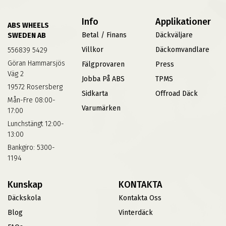
Info
Applikationer
ABS WHEELS
Betal / Finans
Däckväljare
SWEDEN AB
Villkor
Däckomvandlare
556839 5429
Göran Hammarsjös
Fälgprovaren
Press
Väg 2
Jobba På ABS
TPMS
19572 Rosersberg
Sidkarta
Offroad Däck
Mån-Fre 08:00-
Varumärken
17:00
Lunchstängt 12:00-
13:00
Bankgiro: 5300-
1194
Kunskap
KONTAKTA
Däckskola
Kontakta Oss
Blog
Vinterdäck