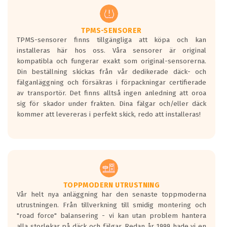
regelverket som introduceras år 2016.
Ett däck med två svarta vågor är redan
godkända för år 2016 nya regelverk.
TPMS-SENSORER
TPMS-sensorer finns tillgängliga att köpa och kan
Ett däck med en svart våg kommer vara
installeras här hos oss. Våra sensorer är original
minst tre decibel tystare än det
kompatibla och fungerar exakt som original-sensorerna.
regelverk som börjar gälla 2016.
Din beställning skickas från vår dedikerade däck- och
fälganläggning och försäkras i förpackningar certifierade
av transportör. Det finns alltså ingen anledning att oroa
sig för skador under frakten. Dina fälgar och/eller däck
kommer att levereras i perfekt skick, redo att installeras!
TOPPMODERN UTRUSTNING
Vår helt nya anläggning har den senaste toppmoderna
utrustningen. Från tillverkning till smidig montering och
"road force" balansering - vi kan utan problem hantera
alla storlekar på däck och fälgar. Redan år 1999 hade vi en