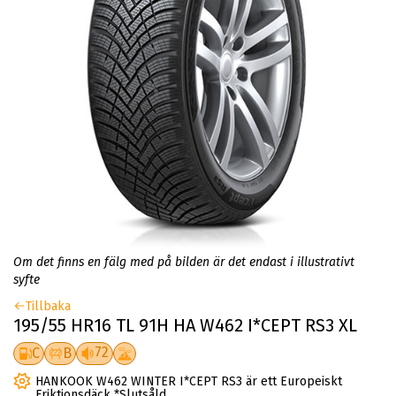
Om det finns en fälg med på bilden är det endast i illustrativt
syfte
Tillbaka
195/55 HR16 TL 91H HA W462 I*CEPT RS3 XL
72
C
B
HANKOOK W462 WINTER I*CEPT RS3 är ett Europeiskt
Friktionsdäck *Slutsåld