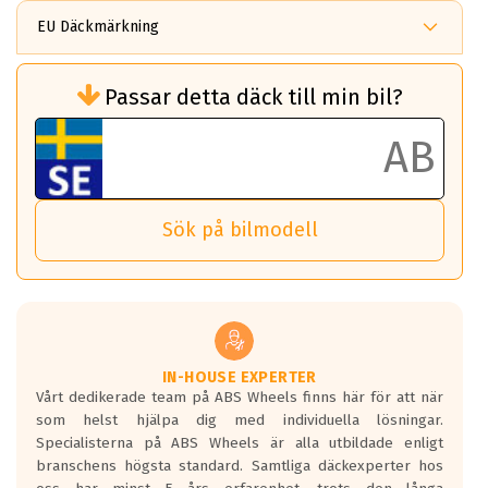
EU Däckmärkning
Rullmotstånd (Som har en inverkan på
Passar detta däck till min bil?
bränsleförbrukningen)
Det ska vara en betygsskala från klass A
till G för rullmotstånd.
Ett klass A däck kommer ha 6,5% bättre
bränsleförbrukning än ett klass G däck.
Det betyder att om man kör 10,000 km,
Sök på bilmodell
så sparar man 50 liter bränsle med ett
klass A däck gentemot ett klass G däck.
Detta är genomsnittet; beroende på väg
underlaget, vilken rutt du kör, samt
vilken körstil du använder.
Våtgrepp egenskaper:
IN-HOUSE EXPERTER
Vårt dedikerade team på ABS Wheels finns här för att när
Betygsskalan är satt A till F. Där A påvisar
som helst hjälpa dig med individuella lösningar.
den kortaste bromssträckan och F är den
Specialisterna på ABS Wheels är alla utbildade enligt
längsta.
branschens högsta standard. Samtliga däckexperter hos
Inga D eller G betyg delas ut för