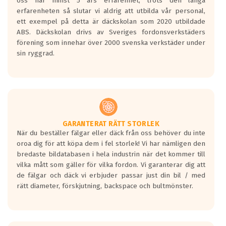
oss har minst 5 års erfarenhet, trots den långa
personbilar och lätta lastbilar.
erfarenheten så slutar vi aldrig att utbilda vår personal,
Betyget sätts efter ett test där däcken
ett exempel på detta är däckskolan som 2020 utbildade
skall bromsa in på en väg där det ligger
ABS. Däckskolan drivs av Sveriges fordonsverkstäders
0.5-1.5 mm vatten.
förening som innehar över 2000 svenska verkstäder under
I 80km/h kommer skillnaden på
sin ryggrad.
bromssträckan vara fyra billängder( ca
18meter) mellan däck med betyg A
gentemot F.
Bullernivån:
Vid körning i över 50km/h brukar
rullmotståndets ljud överträffa
GARANTERAT RÄTT STORLEK
När du beställer fälgar eller däck från oss behöver du inte
motorljudet.
oroa dig för att köpa dem i fel storlek! Vi har nämligen den
På däckmärkningen kommer det finnas
bredaste bildatabasen i hela industrin när det kommer till
en symbol av ett däck med vågar. Hög
vilka mått som gäller för vilka fordon. Vi garanterar dig att
bullernivå markeras med svarta vågor
de fälgar och däck vi erbjuder passar just din bil / med
medans de vita vågorna påvisar om det är
rätt diameter, förskjutning, backspace och bultmönster.
ett tyst däck.
Ett däck med tre svarta vågor uppnår de
europeiska kraven som finns i dagsläget,
men är inte längre tillåtna enligt nya