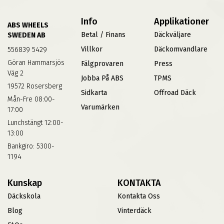
Info
Applikationer
ABS WHEELS
Betal / Finans
Däckväljare
SWEDEN AB
Villkor
Däckomvandlare
556839 5429
Göran Hammarsjös
Fälgprovaren
Press
Väg 2
Jobba På ABS
TPMS
19572 Rosersberg
Sidkarta
Offroad Däck
Mån-Fre 08:00-
Varumärken
17:00
Lunchstängt 12:00-
13:00
Bankgiro: 5300-
1194
Kunskap
KONTAKTA
Däckskola
Kontakta Oss
Blog
Vinterdäck