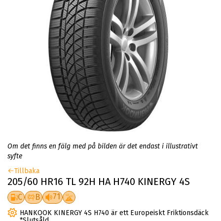
Om det finns en fälg med på bilden är det endast i illustrativt
syfte
Tillbaka
205/60 HR16 TL 92H HA H740 KINERGY 4S
71
C
B
HANKOOK KINERGY 4S H740 är ett Europeiskt Friktionsdäck
*Slutsåld