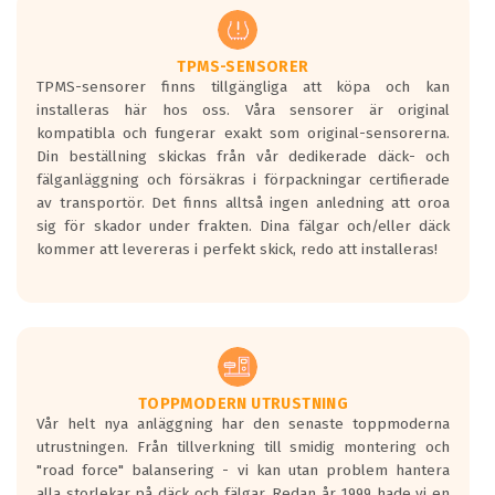
regelverket som introduceras år 2016.
Ett däck med två svarta vågor är redan
godkända för år 2016 nya regelverk.
TPMS-SENSORER
TPMS-sensorer finns tillgängliga att köpa och kan
Ett däck med en svart våg kommer vara
installeras här hos oss. Våra sensorer är original
minst tre decibel tystare än det
kompatibla och fungerar exakt som original-sensorerna.
regelverk som börjar gälla 2016.
Din beställning skickas från vår dedikerade däck- och
fälganläggning och försäkras i förpackningar certifierade
av transportör. Det finns alltså ingen anledning att oroa
sig för skador under frakten. Dina fälgar och/eller däck
kommer att levereras i perfekt skick, redo att installeras!
TOPPMODERN UTRUSTNING
Vår helt nya anläggning har den senaste toppmoderna
utrustningen. Från tillverkning till smidig montering och
"road force" balansering - vi kan utan problem hantera
alla storlekar på däck och fälgar. Redan år 1999 hade vi en