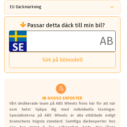
EU Däckmärkning
Rullmotstånd (Som har en inverkan på
Passar detta däck till min bil?
bränsleförbrukningen)
Det ska vara en betygsskala från klass A
till G för rullmotstånd.
Ett klass A däck kommer ha 6,5% bättre
bränsleförbrukning än ett klass G däck.
Det betyder att om man kör 10,000 km,
Sök på bilmodell
så sparar man 50 liter bränsle med ett
klass A däck gentemot ett klass G däck.
Detta är genomsnittet; beroende på väg
underlaget, vilken rutt du kör, samt
vilken körstil du använder.
Våtgrepp egenskaper:
IN-HOUSE EXPERTER
Vårt dedikerade team på ABS Wheels finns här för att när
Betygsskalan är satt A till F. Där A påvisar
som helst hjälpa dig med individuella lösningar.
den kortaste bromssträckan och F är den
Specialisterna på ABS Wheels är alla utbildade enligt
längsta.
branschens högsta standard. Samtliga däckexperter hos
Inga D eller G betyg delas ut för