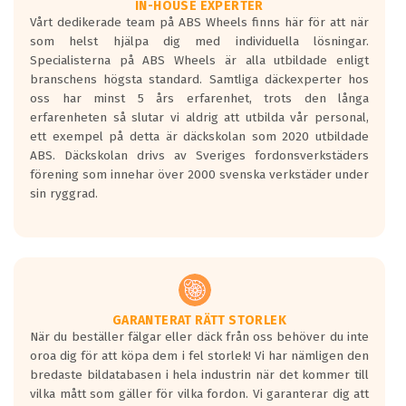
Våtgrepp egenskaper:
IN-HOUSE EXPERTER
Vårt dedikerade team på ABS Wheels finns här för att när
Betygsskalan är satt A till F. Där A påvisar
som helst hjälpa dig med individuella lösningar.
den kortaste bromssträckan och F är den
Specialisterna på ABS Wheels är alla utbildade enligt
längsta.
branschens högsta standard. Samtliga däckexperter hos
Inga D eller G betyg delas ut för
oss har minst 5 års erfarenhet, trots den långa
personbilar och lätta lastbilar.
erfarenheten så slutar vi aldrig att utbilda vår personal,
Betyget sätts efter ett test där däcken
ett exempel på detta är däckskolan som 2020 utbildade
skall bromsa in på en väg där det ligger
ABS. Däckskolan drivs av Sveriges fordonsverkstäders
0.5-1.5 mm vatten.
förening som innehar över 2000 svenska verkstäder under
I 80km/h kommer skillnaden på
sin ryggrad.
bromssträckan vara fyra billängder( ca
18meter) mellan däck med betyg A
gentemot F.
Bullernivån:
Vid körning i över 50km/h brukar
rullmotståndets ljud överträffa
GARANTERAT RÄTT STORLEK
När du beställer fälgar eller däck från oss behöver du inte
motorljudet.
oroa dig för att köpa dem i fel storlek! Vi har nämligen den
På däckmärkningen kommer det finnas
bredaste bildatabasen i hela industrin när det kommer till
en symbol av ett däck med vågar. Hög
vilka mått som gäller för vilka fordon. Vi garanterar dig att
bullernivå markeras med svarta vågor