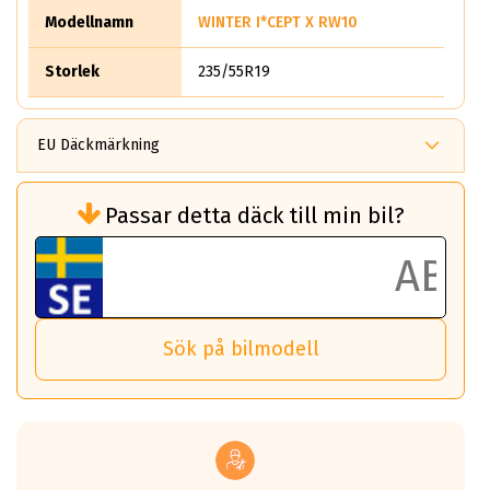
Modellnamn
WINTER I*CEPT X RW10
Storlek
235/55R19
EU Däckmärkning
Rullmotstånd (Som har en inverkan på
Passar detta däck till min bil?
bränsleförbrukningen)
Det ska vara en betygsskala från klass A
till G för rullmotstånd.
Ett klass A däck kommer ha 6,5% bättre
bränsleförbrukning än ett klass G däck.
Det betyder att om man kör 10,000 km,
Sök på bilmodell
så sparar man 50 liter bränsle med ett
klass A däck gentemot ett klass G däck.
Detta är genomsnittet; beroende på väg
underlaget, vilken rutt du kör, samt
vilken körstil du använder.