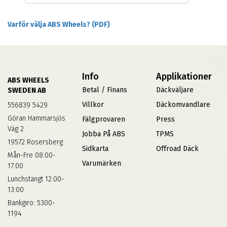
Varför välja ABS Wheels? (PDF)
Info
Applikationer
ABS WHEELS
Betal / Finans
Däckväljare
SWEDEN AB
Villkor
Däckomvandlare
556839 5429
Göran Hammarsjös
Fälgprovaren
Press
Väg 2
Jobba På ABS
TPMS
19572 Rosersberg
Sidkarta
Offroad Däck
Mån-Fre 08:00-
Varumärken
17:00
Lunchstängt 12:00-
13:00
Bankgiro: 5300-
1194