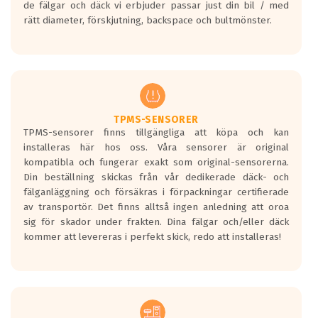
de fälgar och däck vi erbjuder passar just din bil / med
medans de vita vågorna påvisar om det är
rätt diameter, förskjutning, backspace och bultmönster.
ett tyst däck.
Ett däck med tre svarta vågor uppnår de
europeiska kraven som finns i dagsläget,
men är inte längre tillåtna enligt nya
regelverket som introduceras år 2016.
Ett däck med två svarta vågor är redan
godkända för år 2016 nya regelverk.
TPMS-SENSORER
TPMS-sensorer finns tillgängliga att köpa och kan
Ett däck med en svart våg kommer vara
installeras här hos oss. Våra sensorer är original
minst tre decibel tystare än det
kompatibla och fungerar exakt som original-sensorerna.
regelverk som börjar gälla 2016.
Din beställning skickas från vår dedikerade däck- och
fälganläggning och försäkras i förpackningar certifierade
av transportör. Det finns alltså ingen anledning att oroa
sig för skador under frakten. Dina fälgar och/eller däck
kommer att levereras i perfekt skick, redo att installeras!