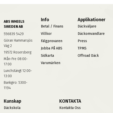
Info
Applikationer
ABS WHEELS
Betal / Finans
Däckväljare
SWEDEN AB
Villkor
Däckomvandlare
556839 5429
Göran Hammarsjös
Fälgprovaren
Press
Väg 2
Jobba På ABS
TPMS
19572 Rosersberg
Sidkarta
Offroad Däck
Mån-Fre 08:00-
Varumärken
17:00
Lunchstängt 12:00-
13:00
Bankgiro: 5300-
1194
Kunskap
KONTAKTA
Däckskola
Kontakta Oss