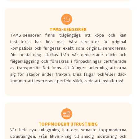
europeiska kraven som finns i dagsläget,
men är inte längre tillåtna enligt nya
regelverket som introduceras år 2016.
Ett däck med två svarta vågor är redan
godkända för år 2016 nya regelverk.
TPMS-SENSORER
TPMS-sensorer finns tillgängliga att köpa och kan
Ett däck med en svart våg kommer vara
installeras här hos oss. Våra sensorer är original
minst tre decibel tystare än det
kompatibla och fungerar exakt som original-sensorerna.
regelverk som börjar gälla 2016.
Din beställning skickas från vår dedikerade däck- och
fälganläggning och försäkras i förpackningar certifierade
av transportör. Det finns alltså ingen anledning att oroa
sig för skador under frakten. Dina fälgar och/eller däck
kommer att levereras i perfekt skick, redo att installeras!
TOPPMODERN UTRUSTNING
Vår helt nya anläggning har den senaste toppmoderna
utrustningen. Från tillverkning till smidig montering och