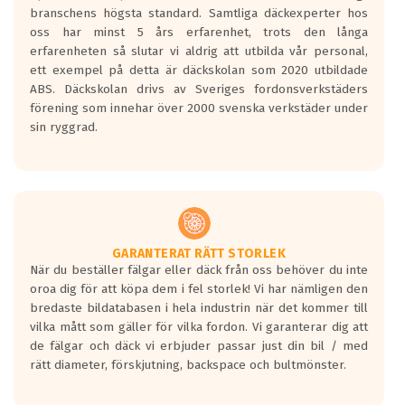
längsta.
branschens högsta standard. Samtliga däckexperter hos
Inga D eller G betyg delas ut för
oss har minst 5 års erfarenhet, trots den långa
personbilar och lätta lastbilar.
erfarenheten så slutar vi aldrig att utbilda vår personal,
Betyget sätts efter ett test där däcken
ett exempel på detta är däckskolan som 2020 utbildade
skall bromsa in på en väg där det ligger
ABS. Däckskolan drivs av Sveriges fordonsverkstäders
0.5-1.5 mm vatten.
förening som innehar över 2000 svenska verkstäder under
I 80km/h kommer skillnaden på
sin ryggrad.
bromssträckan vara fyra billängder( ca
18meter) mellan däck med betyg A
gentemot F.
Bullernivån:
Vid körning i över 50km/h brukar
rullmotståndets ljud överträffa
GARANTERAT RÄTT STORLEK
När du beställer fälgar eller däck från oss behöver du inte
motorljudet.
oroa dig för att köpa dem i fel storlek! Vi har nämligen den
På däckmärkningen kommer det finnas
bredaste bildatabasen i hela industrin när det kommer till
en symbol av ett däck med vågar. Hög
vilka mått som gäller för vilka fordon. Vi garanterar dig att
bullernivå markeras med svarta vågor
de fälgar och däck vi erbjuder passar just din bil / med
medans de vita vågorna påvisar om det är
rätt diameter, förskjutning, backspace och bultmönster.
ett tyst däck.
Ett däck med tre svarta vågor uppnår de