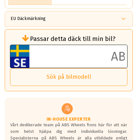
EU Däckmärkning
Rullmotstånd (Som har en inverkan på
Passar detta däck till min bil?
bränsleförbrukningen)
Det ska vara en betygsskala från klass A
till G för rullmotstånd.
Ett klass A däck kommer ha 6,5% bättre
bränsleförbrukning än ett klass G däck.
Det betyder att om man kör 10,000 km,
Sök på bilmodell
så sparar man 50 liter bränsle med ett
klass A däck gentemot ett klass G däck.
Detta är genomsnittet; beroende på väg
underlaget, vilken rutt du kör, samt
vilken körstil du använder.
Våtgrepp egenskaper:
IN-HOUSE EXPERTER
Vårt dedikerade team på ABS Wheels finns här för att när
Betygsskalan är satt A till F. Där A påvisar
som helst hjälpa dig med individuella lösningar.
den kortaste bromssträckan och F är den
Specialisterna på ABS Wheels är alla utbildade enligt