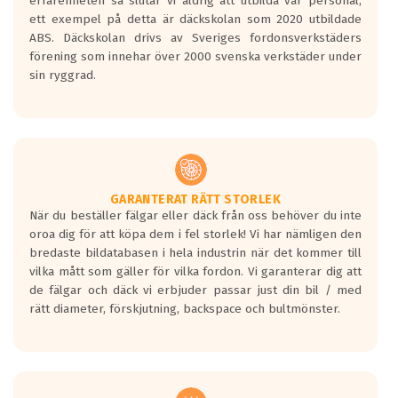
erfarenheten så slutar vi aldrig att utbilda vår personal,
Betyget sätts efter ett test där däcken
ett exempel på detta är däckskolan som 2020 utbildade
skall bromsa in på en väg där det ligger
ABS. Däckskolan drivs av Sveriges fordonsverkstäders
0.5-1.5 mm vatten.
förening som innehar över 2000 svenska verkstäder under
I 80km/h kommer skillnaden på
sin ryggrad.
bromssträckan vara fyra billängder( ca
18meter) mellan däck med betyg A
gentemot F.
Bullernivån:
Vid körning i över 50km/h brukar
rullmotståndets ljud överträffa
GARANTERAT RÄTT STORLEK
När du beställer fälgar eller däck från oss behöver du inte
motorljudet.
oroa dig för att köpa dem i fel storlek! Vi har nämligen den
På däckmärkningen kommer det finnas
bredaste bildatabasen i hela industrin när det kommer till
en symbol av ett däck med vågar. Hög
vilka mått som gäller för vilka fordon. Vi garanterar dig att
bullernivå markeras med svarta vågor
de fälgar och däck vi erbjuder passar just din bil / med
medans de vita vågorna påvisar om det är
rätt diameter, förskjutning, backspace och bultmönster.
ett tyst däck.
Ett däck med tre svarta vågor uppnår de
europeiska kraven som finns i dagsläget,
men är inte längre tillåtna enligt nya
regelverket som introduceras år 2016.