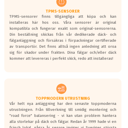
Ett däck med två svarta vågor är redan
godkända för år 2016 nya regelverk.
TPMS-SENSORER
TPMS-sensorer finns tillgängliga att köpa och kan
Ett däck med en svart våg kommer vara
installeras här hos oss. Våra sensorer är original
minst tre decibel tystare än det
kompatibla och fungerar exakt som original-sensorerna.
regelverk som börjar gälla 2016.
Din beställning skickas från vår dedikerade däck- och
fälganläggning och försäkras i förpackningar certifierade
av transportör. Det finns alltså ingen anledning att oroa
sig för skador under frakten. Dina fälgar och/eller däck
kommer att levereras i perfekt skick, redo att installeras!
TOPPMODERN UTRUSTNING
Vår helt nya anläggning har den senaste toppmoderna
utrustningen. Från tillverkning till smidig montering och
"road force" balansering - vi kan utan problem hantera
alla storlekar på däck och fälgar. Redan år 1999 hade vi en
fräsch lokal, några år senare inviger vi Sveriges största