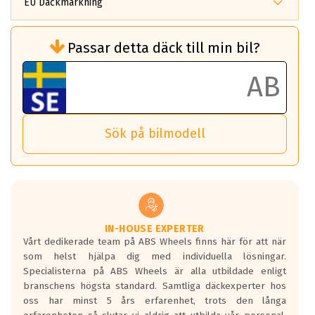
EU Däckmärkning
Rullmotstånd (Som har en inverkan på
Passar detta däck till min bil?
bränsleförbrukningen)
Det ska vara en betygsskala från klass A
till G för rullmotstånd.
Ett klass A däck kommer ha 6,5% bättre
bränsleförbrukning än ett klass G däck.
Det betyder att om man kör 10,000 km,
Sök på bilmodell
så sparar man 50 liter bränsle med ett
klass A däck gentemot ett klass G däck.
Detta är genomsnittet; beroende på väg
underlaget, vilken rutt du kör, samt
vilken körstil du använder.
Våtgrepp egenskaper:
IN-HOUSE EXPERTER
Vårt dedikerade team på ABS Wheels finns här för att när
Betygsskalan är satt A till F. Där A påvisar
som helst hjälpa dig med individuella lösningar.
den kortaste bromssträckan och F är den
Specialisterna på ABS Wheels är alla utbildade enligt
längsta.
branschens högsta standard. Samtliga däckexperter hos
Inga D eller G betyg delas ut för
oss har minst 5 års erfarenhet, trots den långa
personbilar och lätta lastbilar.