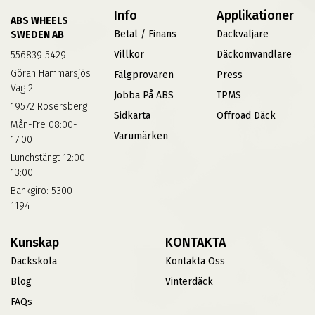
Info
Applikationer
ABS WHEELS
Betal / Finans
Däckväljare
SWEDEN AB
Villkor
Däckomvandlare
556839 5429
Göran Hammarsjös
Fälgprovaren
Press
Väg 2
Jobba På ABS
TPMS
19572 Rosersberg
Sidkarta
Offroad Däck
Mån-Fre 08:00-
Varumärken
17:00
Lunchstängt 12:00-
13:00
Bankgiro: 5300-
1194
Kunskap
KONTAKTA
Däckskola
Kontakta Oss
Blog
Vinterdäck
FAQs