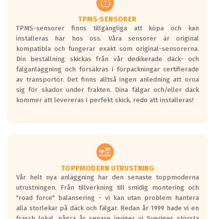
Ett däck med två svarta vågor är redan
godkända för år 2016 nya regelverk.
TPMS-SENSORER
TPMS-sensorer finns tillgängliga att köpa och kan
Ett däck med en svart våg kommer vara
installeras här hos oss. Våra sensorer är original
minst tre decibel tystare än det
kompatibla och fungerar exakt som original-sensorerna.
regelverk som börjar gälla 2016.
Din beställning skickas från vår dedikerade däck- och
fälganläggning och försäkras i förpackningar certifierade
av transportör. Det finns alltså ingen anledning att oroa
sig för skador under frakten. Dina fälgar och/eller däck
kommer att levereras i perfekt skick, redo att installeras!
TOPPMODERN UTRUSTNING
Vår helt nya anläggning har den senaste toppmoderna
utrustningen. Från tillverkning till smidig montering och
"road force" balansering - vi kan utan problem hantera
alla storlekar på däck och fälgar. Redan år 1999 hade vi en
fräsch lokal, några år senare inviger vi Sveriges största