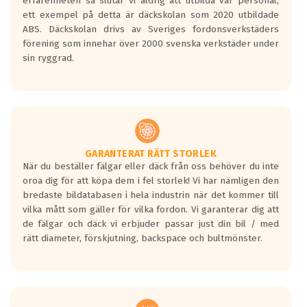
erfarenheten så slutar vi aldrig att utbilda vår personal,
Betyget sätts efter ett test där däcken
ett exempel på detta är däckskolan som 2020 utbildade
skall bromsa in på en väg där det ligger
ABS. Däckskolan drivs av Sveriges fordonsverkstäders
0.5-1.5 mm vatten.
förening som innehar över 2000 svenska verkstäder under
I 80km/h kommer skillnaden på
sin ryggrad.
bromssträckan vara fyra billängder( ca
18meter) mellan däck med betyg A
gentemot F.
Bullernivån:
Vid körning i över 50km/h brukar
rullmotståndets ljud överträffa
GARANTERAT RÄTT STORLEK
När du beställer fälgar eller däck från oss behöver du inte
motorljudet.
oroa dig för att köpa dem i fel storlek! Vi har nämligen den
På däckmärkningen kommer det finnas
bredaste bildatabasen i hela industrin när det kommer till
en symbol av ett däck med vågar. Hög
vilka mått som gäller för vilka fordon. Vi garanterar dig att
bullernivå markeras med svarta vågor
de fälgar och däck vi erbjuder passar just din bil / med
medans de vita vågorna påvisar om det är
rätt diameter, förskjutning, backspace och bultmönster.
ett tyst däck.
Ett däck med tre svarta vågor uppnår de
europeiska kraven som finns i dagsläget,
men är inte längre tillåtna enligt nya
regelverket som introduceras år 2016.