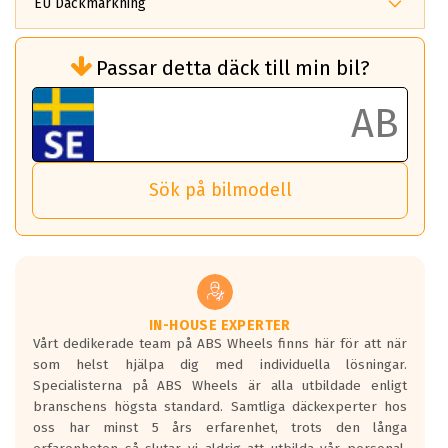
EU Däckmärkning
Rullmotstånd (Som har en inverkan på
Passar detta däck till min bil?
bränsleförbrukningen)
Det ska vara en betygsskala från klass A
till G för rullmotstånd.
Ett klass A däck kommer ha 6,5% bättre
bränsleförbrukning än ett klass G däck.
Det betyder att om man kör 10,000 km,
Sök på bilmodell
så sparar man 50 liter bränsle med ett
klass A däck gentemot ett klass G däck.
Detta är genomsnittet; beroende på väg
underlaget, vilken rutt du kör, samt
vilken körstil du använder.
Våtgrepp egenskaper:
IN-HOUSE EXPERTER
Vårt dedikerade team på ABS Wheels finns här för att när
Betygsskalan är satt A till F. Där A påvisar
som helst hjälpa dig med individuella lösningar.
den kortaste bromssträckan och F är den
Specialisterna på ABS Wheels är alla utbildade enligt
längsta.
branschens högsta standard. Samtliga däckexperter hos
Inga D eller G betyg delas ut för
oss har minst 5 års erfarenhet, trots den långa
personbilar och lätta lastbilar.