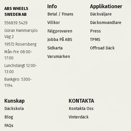
Info
Applikationer
ABS WHEELS
Betal / Finans
Däckväljare
SWEDEN AB
Villkor
Däckomvandlare
556839 5429
Göran Hammarsjös
Fälgprovaren
Press
Väg 2
Jobba På ABS
TPMS
19572 Rosersberg
Sidkarta
Offroad Däck
Mån-Fre 08:00-
Varumärken
17:00
Lunchstängt 12:00-
13:00
Bankgiro: 5300-
1194
Kunskap
KONTAKTA
Däckskola
Kontakta Oss
Blog
Vinterdäck
FAQs