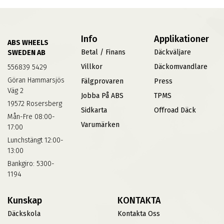
Info
Applikationer
ABS WHEELS
Betal / Finans
Däckväljare
SWEDEN AB
Villkor
Däckomvandlare
556839 5429
Göran Hammarsjös
Fälgprovaren
Press
Väg 2
Jobba På ABS
TPMS
19572 Rosersberg
Sidkarta
Offroad Däck
Mån-Fre 08:00-
Varumärken
17:00
Lunchstängt 12:00-
13:00
Bankgiro: 5300-
1194
Kunskap
KONTAKTA
Däckskola
Kontakta Oss