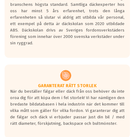
längsta.
branschens högsta standard. Samtliga däckexperter hos
Inga D eller G betyg delas ut för
oss har minst 5 års erfarenhet, trots den långa
personbilar och lätta lastbilar.
erfarenheten så slutar vi aldrig att utbilda vår personal,
Betyget sätts efter ett test där däcken
ett exempel på detta är däckskolan som 2020 utbildade
skall bromsa in på en väg där det ligger
ABS. Däckskolan drivs av Sveriges fordonsverkstäders
0.5-1.5 mm vatten.
förening som innehar över 2000 svenska verkstäder under
I 80km/h kommer skillnaden på
sin ryggrad.
bromssträckan vara fyra billängder( ca
18meter) mellan däck med betyg A
gentemot F.
Bullernivån:
Vid körning i över 50km/h brukar
rullmotståndets ljud överträffa
GARANTERAT RÄTT STORLEK
När du beställer fälgar eller däck från oss behöver du inte
motorljudet.
oroa dig för att köpa dem i fel storlek! Vi har nämligen den
På däckmärkningen kommer det finnas
bredaste bildatabasen i hela industrin när det kommer till
en symbol av ett däck med vågar. Hög
vilka mått som gäller för vilka fordon. Vi garanterar dig att
bullernivå markeras med svarta vågor
de fälgar och däck vi erbjuder passar just din bil / med
medans de vita vågorna påvisar om det är
rätt diameter, förskjutning, backspace och bultmönster.
ett tyst däck.
Ett däck med tre svarta vågor uppnår de