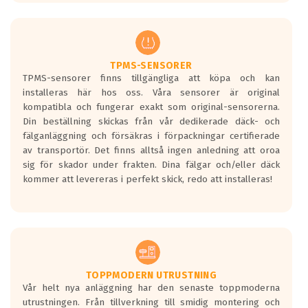
europeiska kraven som finns i dagsläget,
men är inte längre tillåtna enligt nya
regelverket som introduceras år 2016.
Ett däck med två svarta vågor är redan
godkända för år 2016 nya regelverk.
TPMS-SENSORER
TPMS-sensorer finns tillgängliga att köpa och kan
Ett däck med en svart våg kommer vara
installeras här hos oss. Våra sensorer är original
minst tre decibel tystare än det
kompatibla och fungerar exakt som original-sensorerna.
regelverk som börjar gälla 2016.
Din beställning skickas från vår dedikerade däck- och
fälganläggning och försäkras i förpackningar certifierade
av transportör. Det finns alltså ingen anledning att oroa
sig för skador under frakten. Dina fälgar och/eller däck
kommer att levereras i perfekt skick, redo att installeras!
TOPPMODERN UTRUSTNING
Vår helt nya anläggning har den senaste toppmoderna
utrustningen. Från tillverkning till smidig montering och