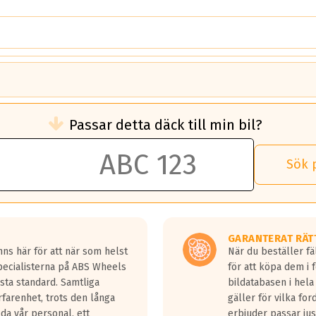
brukningen)
Passar detta däck till min bil?
 rullmotstånd.
brukning än ett klass G däck.
an 50 liter bränsle med ett klass A däck gentemot ett klass G däck.
Sök 
 vilken rutt du kör, samt vilken körstil du använder.
rtaste bromssträckan och F är den längsta.
tta lastbilar.
GARANTERAT RÄT
a in på en väg där det ligger 0.5-1.5 mm vatten.
ns här för att när som helst
När du beställer fä
a fyra billängder( ca 18meter) mellan däck med betyg A gentemot
Specialisterna på ABS Wheels
för att köpa dem i 
sta standard. Samtliga
bildatabasen i hela
rfarenhet, trots den långa
gäller för vilka for
lda vår personal, ett
erbjuder passar just