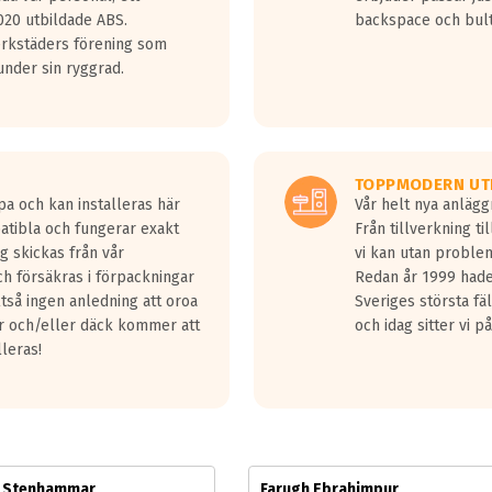
jud överträffa motorljudet.
20 utbildade ABS.
backspace och bul
v ett däck med vågar. Hög bullernivå markeras med svarta vågor
erkstäders förening som
däck.
nder sin ryggrad.
 kraven som finns i dagsläget, men är inte längre tillåtna enligt nya
ör år 2016 nya regelverk.
ecibel tystare än det regelverk som börjar gälla 2016.
TOPPMODERN UT
pa och kan installeras här
Vår helt nya anläg
patibla och fungerar exakt
Från tillverkning t
g skickas från vår
vi kan utan problem
h försäkras i förpackningar
Redan år 1999 hade 
lltså ingen anledning att oroa
Sveriges största fä
ar och/eller däck kommer att
och idag sitter vi 
lleras!
m Stenhammar
Farugh Ebrahimpur