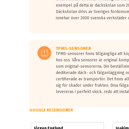
Vid körning i över 50km/h brukar rullmotståndets l
exempel på detta är däckskolan som 20
På däckmärkningen kommer det finnas en symbol a
Däckskolan drivs av Sveriges fordonsv
medans de vita vågorna påvisar om det är ett tyst 
innehar över 2000 svenska verkstäder u
Ett däck med tre svarta vågor uppnår de europeiska
regelverket som introduceras år 2016.
Ett däck med två svarta vågor är redan godkända f
Ett däck med en svart våg kommer vara minst tre d
TPMS-SENSORER
TPMS-sensorer finns tillgängliga att kö
hos oss. Våra sensorer är original kom
som original-sensorerna. Din beställnin
dedikerade däck- och fälganläggning oc
certifierade av transportör. Det finns a
sig för skador under frakten. Dina fälg
levereras i perfekt skick, redo att insta
GOOGLE RECENSIONER
Jörgen Englund
Joaki