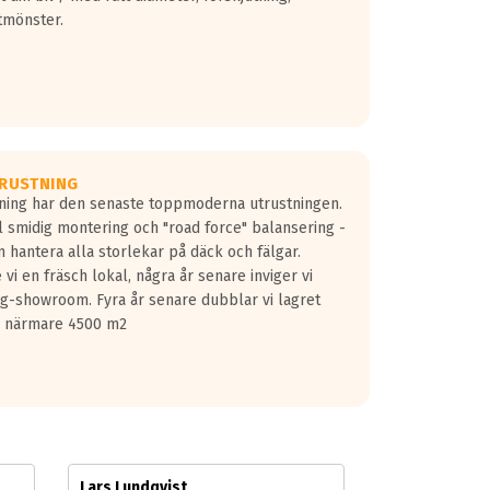
tmönster.
RUSTNING
gning har den senaste toppmoderna utrustningen.
ill smidig montering och "road force" balansering -
 hantera alla storlekar på däck och fälgar.
vi en fräsch lokal, några år senare inviger vi
lg-showroom. Fyra år senare dubblar vi lagret
på närmare 4500 m2
Lars Lundqvist