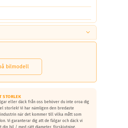
på bilmodell
T STORLEK
lgar eller däck från oss behöver du inte oroa dig
fel storlek! Vi har nämligen den bredaste
 industrin när det kommer till vilka mått som
don. Vi garanterar dig att de fälgar och däck vi
 din bil / med rätt diameter, förskjutning,