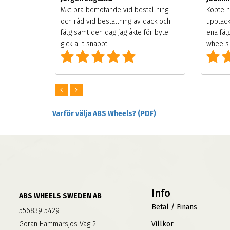
songen.
Mkt bra bemötande vid beställning
Köpte n
g men
och råd vid beställning av däck och
upptäck
digt
fälg samt den dag jag åkte för byte
ena fäl
om alla
gick allt snabbt.
wheels 
Varför välja ABS Wheels? (PDF)
Info
ABS WHEELS SWEDEN AB
Betal / Finans
556839 5429
Göran Hammarsjös Väg 2
Villkor