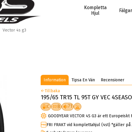
Kompletta
Fälga
Hjul
Vector 4s g3
Information
Tipsa En Vän
Recensioner
Tillbaka
195/65 TR15 TL 95T GY VEC 4SEAS
71
C
B
GOODYEAR VECTOR 4S G3 är ett Europeiskt F
FRI FRAKT vid komplettahjul (4st) *gäller på