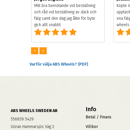
songen.
Mkt bra bemötande vid beställning
Köpte n
g men
och råd vid beställning av däck och
upptäck
digt
fälg samt den dag jag åkte för byte
ena fäl
om alla
gick allt snabbt.
wheels 
Varför välja ABS Wheels? (PDF)
Info
ABS WHEELS SWEDEN AB
Betal / Finans
556839 5429
Göran Hammarsjös Väg 2
Villkor