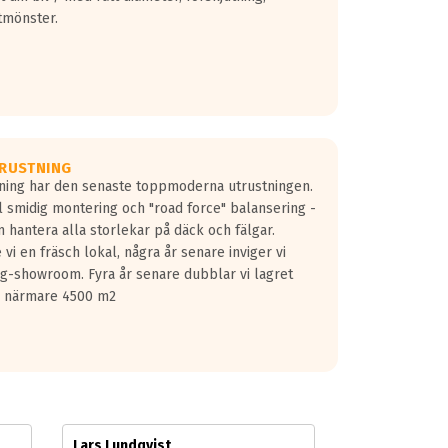
tmönster.
RUSTNING
gning har den senaste toppmoderna utrustningen.
ill smidig montering och "road force" balansering -
 hantera alla storlekar på däck och fälgar.
vi en fräsch lokal, några år senare inviger vi
lg-showroom. Fyra år senare dubblar vi lagret
på närmare 4500 m2
Lars Lundqvist