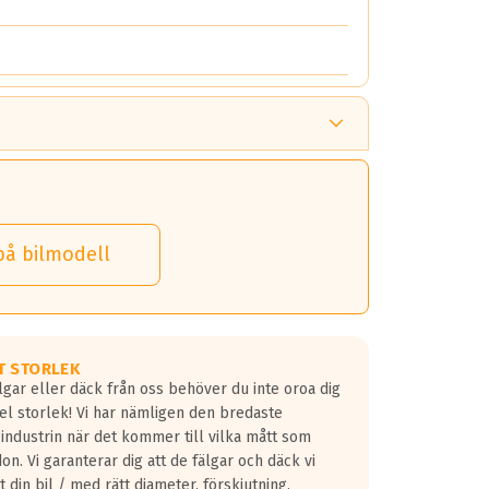
på bilmodell
T STORLEK
lgar eller däck från oss behöver du inte oroa dig
fel storlek! Vi har nämligen den bredaste
 industrin när det kommer till vilka mått som
don. Vi garanterar dig att de fälgar och däck vi
 din bil / med rätt diameter, förskjutning,