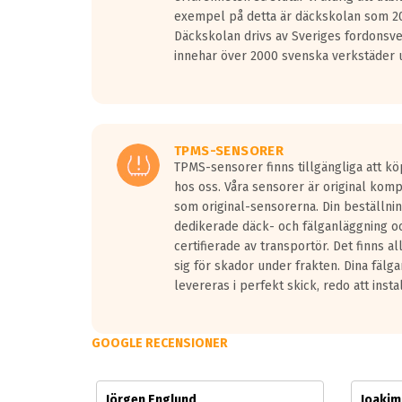
Vid körning i över 50km/h brukar rullmotståndets l
exempel på detta är däckskolan som 20
På däckmärkningen kommer det finnas en symbol a
Däckskolan drivs av Sveriges fordonsv
medans de vita vågorna påvisar om det är ett tyst 
innehar över 2000 svenska verkstäder u
Ett däck med tre svarta vågor uppnår de europeiska
regelverket som introduceras år 2016.
Ett däck med två svarta vågor är redan godkända f
Ett däck med en svart våg kommer vara minst tre d
TPMS-SENSORER
TPMS-sensorer finns tillgängliga att kö
hos oss. Våra sensorer är original kom
som original-sensorerna. Din beställnin
dedikerade däck- och fälganläggning oc
certifierade av transportör. Det finns a
sig för skador under frakten. Dina fälg
levereras i perfekt skick, redo att insta
GOOGLE RECENSIONER
Jörgen Englund
Joaki