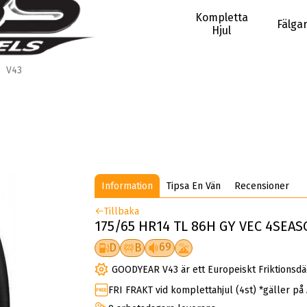
Kompletta
Fälga
Hjul
V43
Information
Tipsa En Vän
Recensioner
Tillbaka
175/65 HR14 TL 86H GY VEC 4SEAS
69
D
B
GOODYEAR V43 är ett Europeiskt Friktionsd
FRI FRAKT vid komplettahjul (4st) *gäller på