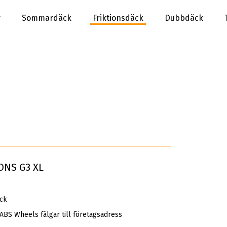
r
Sommardäck
Friktionsdäck
Dubbdäck
ONS G3 XL
äck
 ABS Wheels fälgar till företagsadress