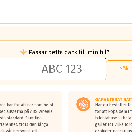
brukningen)
Passar detta däck till min bil?
 rullmotstånd.
brukning än ett klass G däck.
an 50 liter bränsle med ett klass A däck gentemot ett klass G däck.
Sök 
 vilken rutt du kör, samt vilken körstil du använder.
rtaste bromssträckan och F är den längsta.
tta lastbilar.
GARANTERAT RÄT
a in på en väg där det ligger 0.5-1.5 mm vatten.
ns här för att när som helst
När du beställer fä
a fyra billängder( ca 18meter) mellan däck med betyg A gentemot
Specialisterna på ABS Wheels
för att köpa dem i 
sta standard. Samtliga
bildatabasen i hela
rfarenhet, trots den långa
gäller för vilka for
lda vår personal, ett
erbjuder passar just