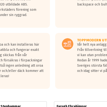
jud överträffa motorljudet.
20 utbildade ABS.
backspace och bul
v ett däck med vågar. Hög bullernivå markeras med svarta vågor
erkstäders förening som
däck.
nder sin ryggrad.
 kraven som finns i dagsläget, men är inte längre tillåtna enligt nya
ör år 2016 nya regelverk.
ecibel tystare än det regelverk som börjar gälla 2016.
TOPPMODERN UT
pa och kan installeras här
Vår helt nya anläg
patibla och fungerar exakt
Från tillverkning t
g skickas från vår
vi kan utan problem
h försäkras i förpackningar
Redan år 1999 hade 
lltså ingen anledning att oroa
Sveriges största fä
ar och/eller däck kommer att
och idag sitter vi 
lleras!
m Stenhammar
Farugh Ebrahimpur