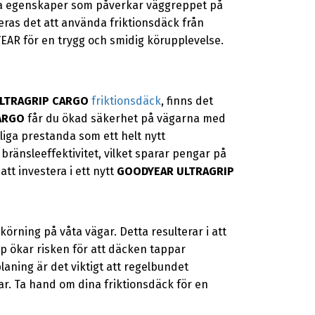
lika egenskaper som påverkar väggreppet på
ras det att använda friktionsdäck från
EAR för en trygg och smidig körupplevelse.
LTRAGRIP CARGO
friktionsdäck
, finns det
ARGO
får du ökad säkerhet på vägarna med
tliga prestanda som ett helt nytt
 bränsleeffektivitet, vilket sparar pengar på
att investera i ett nytt
GOODYEAR ULTRAGRIP
rning på våta vägar. Detta resulterar i att
pp ökar risken för att däcken tappar
planing är det viktigt att regelbundet
ar. Ta hand om dina friktionsdäck för en