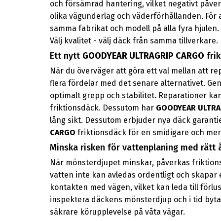
och försämrad hantering, vilket negativt påve
olika vägunderlag och väderförhållanden. För 
samma fabrikat och modell på alla fyra hjulen
Välj kvalitet - välj däck från samma tillverkare.
Ett nytt
GOODYEAR ULTRAGRIP CARGO
frik
När du överväger att göra ett val mellan att re
flera fördelar med det senare alternativet. Ge
optimalt grepp och stabilitet. Reparationer kan
friktionsdäck. Dessutom har
GOODYEAR ULTRA
lång sikt. Dessutom erbjuder nya däck garantier 
CARGO
friktionsdäck för en smidigare och mer 
Minska risken för vattenplaning med rätt 
När mönsterdjupet minskar, påverkas friktionsd
vatten inte kan avledas ordentligt och skapar 
kontakten med vägen, vilket kan leda till förlus
inspektera däckens mönsterdjup och i tid byta 
säkrare körupplevelse på våta vägar.