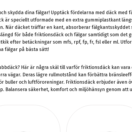
och skydda dina fälgar! Upptäck fördelarna med däck med f
äck är speciellt utformade med en extra gummiplastkant längs
. När däcket träffar en kant, absorberar fälgkantsskyddet s
livslängd för både friktionsdäck och fälgar samtidigt som det
kik efter betäckningar som mfs, rpf, fp, fr, fsl eller ml. Utf
a fälgar på bästa sätt!
bdäck? Här är några skäl till varför friktionsdäck kan vara 
orra vägar. Deras lägre rullmotstånd kan förbättra bränslee
r buller och luftföroreningar. Friktionsdäck erbjuder även 
pp. Balansera säkerhet, komfort och miljöhänsyn genom att