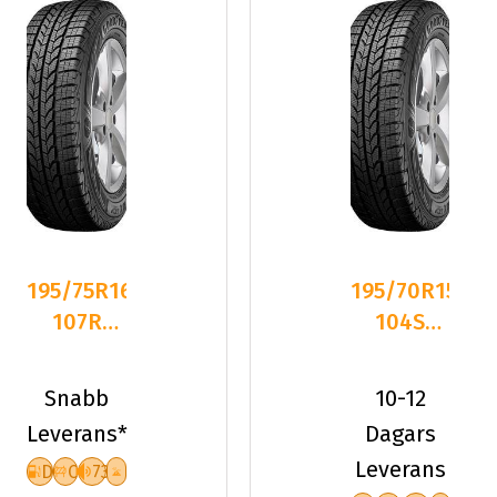
195/75R16C
195/70R15C
107R
104S
Goodyear
Goodyear
ULTRAGRIP
ULTRAGRIP
Snabb
10-12
CARG
CARG
Leverans*
Dagars
Leverans
D
C
73