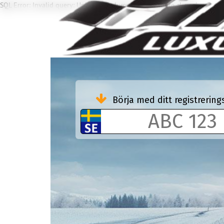
SQL Error: Invalid query: Unknown column 'ULT' in 'where clause'
Börja med ditt registreri