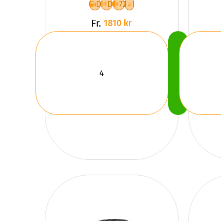
D
D
72
Fr.
1810 kr
Köp
Nu