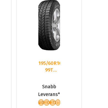
195/60R16C
99T
Goodyear
ULTRAGRIP
Snabb
CARGO
Leverans*
D
C
72