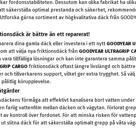
rkar fordonsstabiliteten. Dessutom kan olika fabrikat ha o
att säkerställa optimal prestanda och säkerhet, rekommende
. Utforska gärna sortiment av högkvalitativa däck från GOODY
tionsdäck är bättre än ett reparerat!
parera dina gamla däck eller investera i ett nytt
GOODYEAR U
nom att välja nya friktionsdäck från
GOODYEAR ULTRAGRIP C
 vara tillfälliga lösningar och kan inte garantera samma påli
GRIP CARGO
friktionsdäck oftast längre livslängd och bättre
och tillverkarens support, vilket ger extra trygghet. Så välj 
pålitlig körupplevelse.
åtgärder
äckens förmåga att effektivt kanalisera bort vatten under kö
en farlig vattenfilm mellan däcken och vägytan. Förlorat gre
t av kontroll över fordonet. För att minska risken för vatten
ut slitna däck för att säkerställa optimalt grepp på våta väg