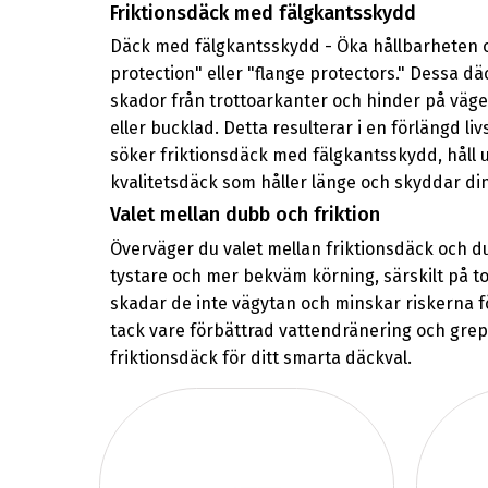
Friktionsdäck med fälgkantsskydd
Däck med fälgkantsskydd - Öka hållbarheten 
protection" eller "flange protectors." Dessa d
skador från trottoarkanter och hinder på vägen
eller bucklad. Detta resulterar i en förlängd 
söker friktionsdäck med fälgkantsskydd, håll ut
kvalitetsdäck som håller länge och skyddar din
Valet mellan dubb och friktion
Överväger du valet mellan friktionsdäck och dub
tystare och mer bekväm körning, särskilt på t
skadar de inte vägytan och minskar riskerna fö
tack vare förbättrad vattendränering och gre
friktionsdäck för ditt smarta däckval.