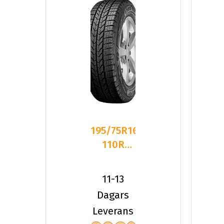
195/75R16C
110R
Goodyear
ULTRAGRIP
11-13
CARG
Dagars
Leverans