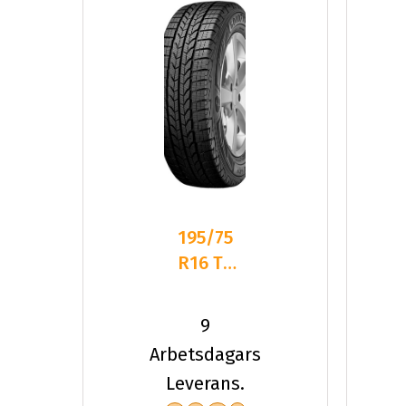
195/75
R16 TL
107R GY
ULTRAGRIP
9
CARGO
Arbetsdagars
Leverans.