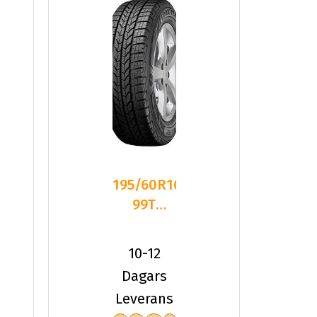
195/60R16C
99T
Goodyear
ULTRAGRIP
10-12
CARGO
Dagars
Leverans