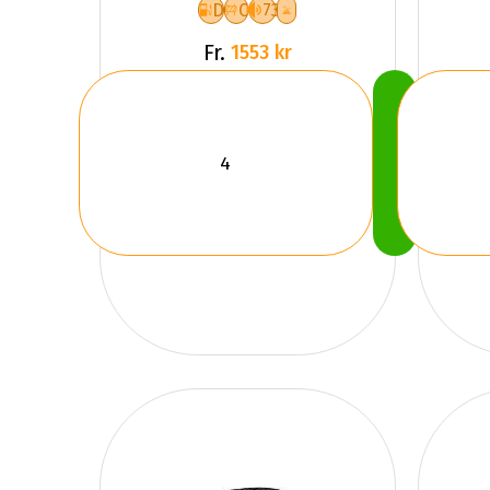
D
C
73
Fr.
1553 kr
Köp
Nu