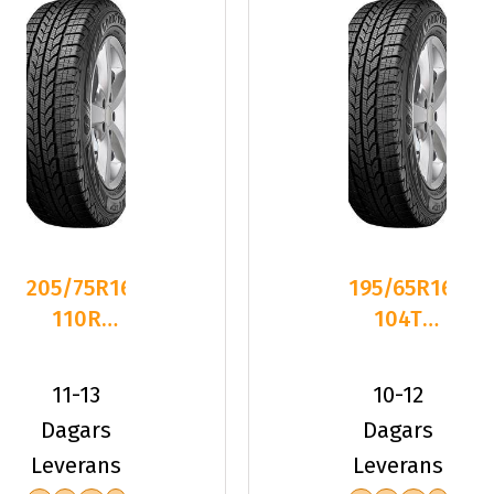
205/75R16C
195/65R16C
110R
104T
Goodyear
Goodyear
ULTRAGRIP
ULTRAGRIP
11-13
10-12
CARG
CARG
Dagars
Dagars
Leverans
Leverans