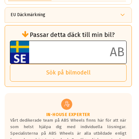
EU Däckmärkning
Rullmotstånd (Som har en inverkan på
Passar detta däck till min bil?
bränsleförbrukningen)
Det ska vara en betygsskala från klass A
till G för rullmotstånd.
Ett klass A däck kommer ha 6,5% bättre
bränsleförbrukning än ett klass G däck.
Det betyder att om man kör 10,000 km,
Sök på bilmodell
så sparar man 50 liter bränsle med ett
klass A däck gentemot ett klass G däck.
Detta är genomsnittet; beroende på väg
underlaget, vilken rutt du kör, samt
vilken körstil du använder.
Våtgrepp egenskaper:
IN-HOUSE EXPERTER
Vårt dedikerade team på ABS Wheels finns här för att när
Betygsskalan är satt A till F. Där A påvisar
som helst hjälpa dig med individuella lösningar.
den kortaste bromssträckan och F är den
Specialisterna på ABS Wheels är alla utbildade enligt
längsta.