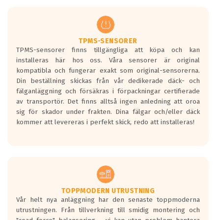
men är inte längre tillåtna enligt nya
regelverket som introduceras år 2016.
Ett däck med två svarta vågor är redan
godkända för år 2016 nya regelverk.
TPMS-SENSORER
TPMS-sensorer finns tillgängliga att köpa och kan
Ett däck med en svart våg kommer vara
installeras här hos oss. Våra sensorer är original
minst tre decibel tystare än det
kompatibla och fungerar exakt som original-sensorerna.
regelverk som börjar gälla 2016.
Din beställning skickas från vår dedikerade däck- och
fälganläggning och försäkras i förpackningar certifierade
av transportör. Det finns alltså ingen anledning att oroa
sig för skador under frakten. Dina fälgar och/eller däck
kommer att levereras i perfekt skick, redo att installeras!
TOPPMODERN UTRUSTNING
Vår helt nya anläggning har den senaste toppmoderna
utrustningen. Från tillverkning till smidig montering och