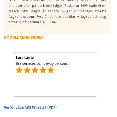
"road force" balansering - vi kan utan problem hantera
alla storlekar på däck och fälgar. Redan år 1999 hade vi en
fräsch lokal, några år senare inviger vi Sveriges största
fälg-showroom. Fyra år senare dubblar vi lagret och idag
sitter vi på närmare 4500 m2
GOOGLE RECENSIONER
Lars Lantz
Bra services och trevlig personal.
Varför välja ABS Wheels? (PDF)