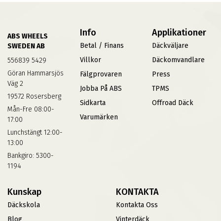
Info
Applikationer
ABS WHEELS
Betal / Finans
Däckväljare
SWEDEN AB
Villkor
Däckomvandlare
556839 5429
Göran Hammarsjös
Fälgprovaren
Press
Väg 2
Jobba På ABS
TPMS
19572 Rosersberg
Sidkarta
Offroad Däck
Mån-Fre 08:00-
Varumärken
17:00
Lunchstängt 12:00-
13:00
Bankgiro: 5300-
1194
Kunskap
KONTAKTA
Däckskola
Kontakta Oss
Blog
Vinterdäck