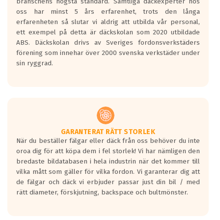
branschens högsta standard. Samtliga däckexperter hos
Inga D eller G betyg delas ut för
oss har minst 5 års erfarenhet, trots den långa
personbilar och lätta lastbilar.
erfarenheten så slutar vi aldrig att utbilda vår personal,
Betyget sätts efter ett test där däcken
ett exempel på detta är däckskolan som 2020 utbildade
skall bromsa in på en väg där det ligger
ABS. Däckskolan drivs av Sveriges fordonsverkstäders
0.5-1.5 mm vatten.
förening som innehar över 2000 svenska verkstäder under
I 80km/h kommer skillnaden på
sin ryggrad.
bromssträckan vara fyra billängder( ca
18meter) mellan däck med betyg A
gentemot F.
Bullernivån:
Vid körning i över 50km/h brukar
rullmotståndets ljud överträffa
GARANTERAT RÄTT STORLEK
När du beställer fälgar eller däck från oss behöver du inte
motorljudet.
oroa dig för att köpa dem i fel storlek! Vi har nämligen den
På däckmärkningen kommer det finnas
bredaste bildatabasen i hela industrin när det kommer till
en symbol av ett däck med vågar. Hög
vilka mått som gäller för vilka fordon. Vi garanterar dig att
bullernivå markeras med svarta vågor
de fälgar och däck vi erbjuder passar just din bil / med
medans de vita vågorna påvisar om det är
rätt diameter, förskjutning, backspace och bultmönster.
ett tyst däck.
Ett däck med tre svarta vågor uppnår de
europeiska kraven som finns i dagsläget,