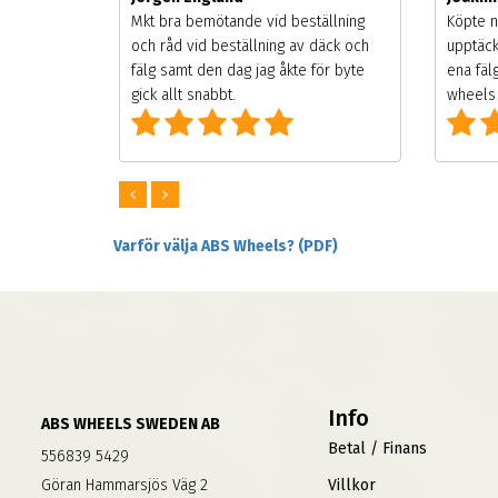
songen.
Mkt bra bemötande vid beställning
Köpte n
g men
och råd vid beställning av däck och
upptäck
digt
fälg samt den dag jag åkte för byte
ena fäl
om alla
gick allt snabbt.
wheels 
Varför välja ABS Wheels? (PDF)
Info
ABS WHEELS SWEDEN AB
Betal / Finans
556839 5429
Göran Hammarsjös Väg 2
Villkor