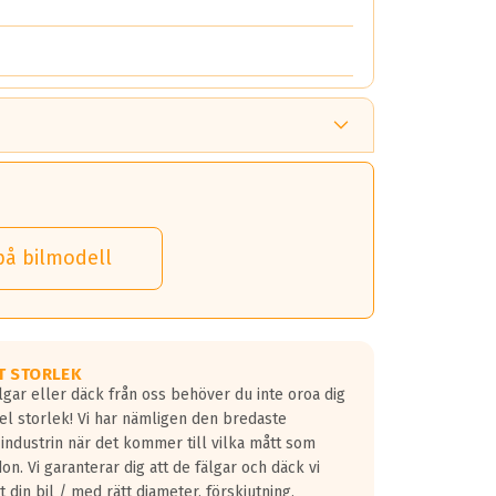
på bilmodell
T STORLEK
lgar eller däck från oss behöver du inte oroa dig
fel storlek! Vi har nämligen den bredaste
 industrin när det kommer till vilka mått som
don. Vi garanterar dig att de fälgar och däck vi
 din bil / med rätt diameter, förskjutning,