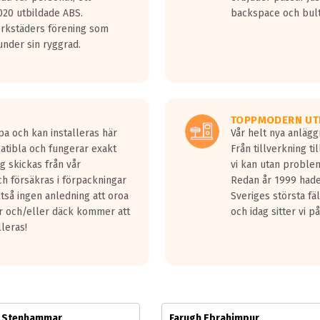
jud överträffa motorljudet.
20 utbildade ABS.
backspace och bul
v ett däck med vågar. Hög bullernivå markeras med svarta vågor
erkstäders förening som
däck.
nder sin ryggrad.
 kraven som finns i dagsläget, men är inte längre tillåtna enligt nya
ör år 2016 nya regelverk.
ecibel tystare än det regelverk som börjar gälla 2016.
TOPPMODERN UT
pa och kan installeras här
Vår helt nya anläg
patibla och fungerar exakt
Från tillverkning t
g skickas från vår
vi kan utan problem
h försäkras i förpackningar
Redan år 1999 hade 
lltså ingen anledning att oroa
Sveriges största fä
ar och/eller däck kommer att
och idag sitter vi 
lleras!
m Stenhammar
Farugh Ebrahimpur