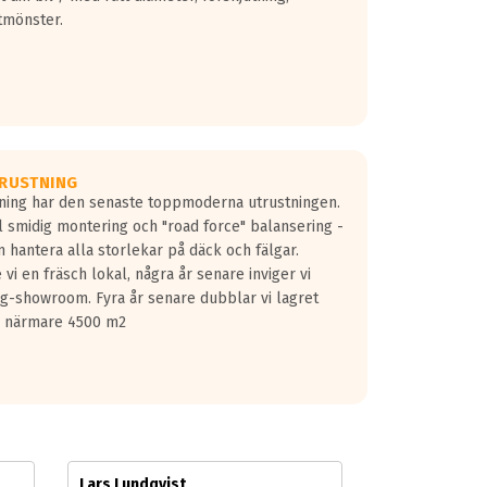
tmönster.
RUSTNING
gning har den senaste toppmoderna utrustningen.
ill smidig montering och "road force" balansering -
 hantera alla storlekar på däck och fälgar.
vi en fräsch lokal, några år senare inviger vi
lg-showroom. Fyra år senare dubblar vi lagret
på närmare 4500 m2
Lars Lundqvist