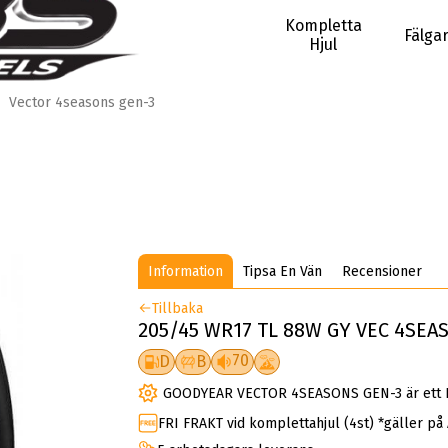
Kompletta
Fälga
Hjul
Vector 4seasons gen-3
Information
Tipsa En Vän
Recensioner
Tillbaka
205/45 WR17 TL 88W GY VEC 4SEA
70
D
B
GOODYEAR VECTOR 4SEASONS GEN-3 är ett Eu
FRI FRAKT vid komplettahjul (4st) *gäller på