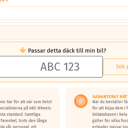
EN-3
brukningen)
Passar detta däck till min bil?
 rullmotstånd.
brukning än ett klass G däck.
an 50 liter bränsle med ett klass A däck gentemot ett klass G däck.
Sök 
 vilken rutt du kör, samt vilken körstil du använder.
rtaste bromssträckan och F är den längsta.
tta lastbilar.
GARANTERAT RÄT
a in på en väg där det ligger 0.5-1.5 mm vatten.
ns här för att när som helst
När du beställer fä
a fyra billängder( ca 18meter) mellan däck med betyg A gentemot
Specialisterna på ABS Wheels
för att köpa dem i 
sta standard. Samtliga
bildatabasen i hela
rfarenhet, trots den långa
gäller för vilka for
lda vår personal, ett
erbjuder passar just