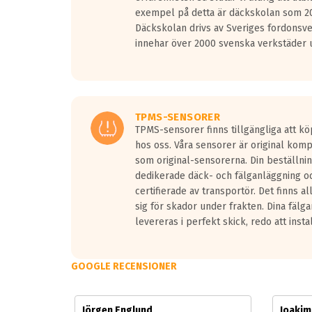
Vid körning i över 50km/h brukar rullmotståndets l
exempel på detta är däckskolan som 20
På däckmärkningen kommer det finnas en symbol a
Däckskolan drivs av Sveriges fordonsv
medans de vita vågorna påvisar om det är ett tyst 
innehar över 2000 svenska verkstäder u
Ett däck med tre svarta vågor uppnår de europeiska
regelverket som introduceras år 2016.
Ett däck med två svarta vågor är redan godkända f
Ett däck med en svart våg kommer vara minst tre d
TPMS-SENSORER
TPMS-sensorer finns tillgängliga att kö
hos oss. Våra sensorer är original kom
som original-sensorerna. Din beställnin
dedikerade däck- och fälganläggning oc
certifierade av transportör. Det finns a
sig för skador under frakten. Dina fälg
levereras i perfekt skick, redo att insta
GOOGLE RECENSIONER
Jörgen Englund
Joaki