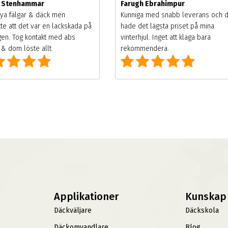
m Stenhammar
Farugh Ebrahimpur
ya fälgar & däck men
Kunniga med snabb leverans och 
te att det var en lackskada på
hade det lägsta priset på mina
gen. Tog kontakt med abs
vinterhjul. Inget att klaga bara
& dom löste allt.
rekommendera.
Applikationer
Kunskap
Däckväljare
Däckskola
Däckomvandlare
Blog