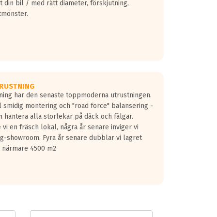
 din bil / med rätt diameter, förskjutning,
tmönster.
RUSTNING
gning har den senaste toppmoderna utrustningen.
ill smidig montering och "road force" balansering -
 hantera alla storlekar på däck och fälgar.
vi en fräsch lokal, några år senare inviger vi
lg-showroom. Fyra år senare dubblar vi lagret
på närmare 4500 m2