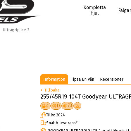
Kompletta
Fälga
Hjul
Ultragrip ice 2
Information
Tipsa En Vän
Recensioner
Tillbaka
255/45R19 104T Goodyear ULTRAGRI
73
C
D
Tillv: 2024
Snabb leverans*
GOODYEAR ULTRAGRIP ICE 2 är ett Nordiskt 