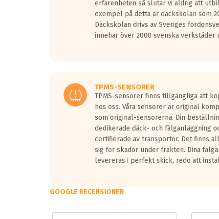
erfarenheten så slutar vi aldrig att utbi
Vid körning i över 50km/h brukar rullmotståndets l
exempel på detta är däckskolan som 20
På däckmärkningen kommer det finnas en symbol a
Däckskolan drivs av Sveriges fordonsv
medans de vita vågorna påvisar om det är ett tyst 
innehar över 2000 svenska verkstäder u
Ett däck med tre svarta vågor uppnår de europeiska
regelverket som introduceras år 2016.
Ett däck med två svarta vågor är redan godkända f
Ett däck med en svart våg kommer vara minst tre d
TPMS-SENSORER
TPMS-sensorer finns tillgängliga att kö
hos oss. Våra sensorer är original kom
som original-sensorerna. Din beställnin
dedikerade däck- och fälganläggning oc
certifierade av transportör. Det finns a
sig för skador under frakten. Dina fälg
levereras i perfekt skick, redo att insta
GOOGLE RECENSIONER