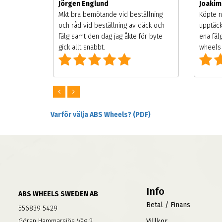
Jörgen Englund
Joaki
songen.
Mkt bra bemötande vid beställning
Köpte n
g men
och råd vid beställning av däck och
upptäck
digt
fälg samt den dag jag åkte för byte
ena fäl
om alla
gick allt snabbt.
wheels 
Varför välja ABS Wheels? (PDF)
Info
ABS WHEELS SWEDEN AB
Betal / Finans
556839 5429
Göran Hammarsjös Väg 2
Villkor