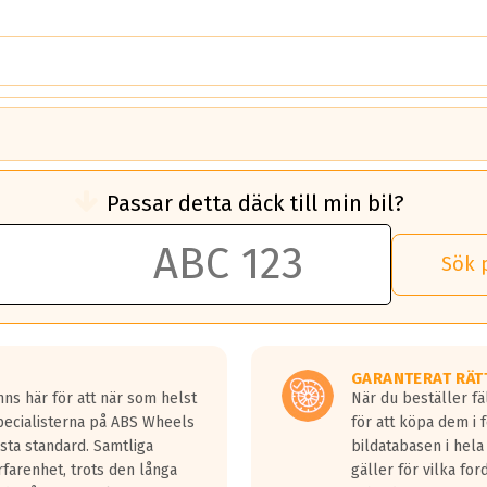
brukningen)
Passar detta däck till min bil?
 rullmotstånd.
brukning än ett klass G däck.
an 50 liter bränsle med ett klass A däck gentemot ett klass G däck.
Sök 
 vilken rutt du kör, samt vilken körstil du använder.
rtaste bromssträckan och F är den längsta.
tta lastbilar.
GARANTERAT RÄT
a in på en väg där det ligger 0.5-1.5 mm vatten.
ns här för att när som helst
När du beställer fä
a fyra billängder( ca 18meter) mellan däck med betyg A gentemot
Specialisterna på ABS Wheels
för att köpa dem i 
sta standard. Samtliga
bildatabasen i hela
rfarenhet, trots den långa
gäller för vilka for