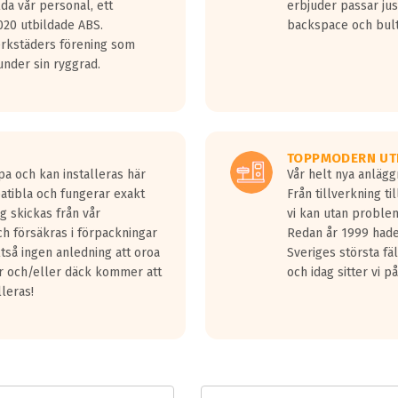
lda vår personal, ett
erbjuder passar just
jud överträffa motorljudet.
20 utbildade ABS.
backspace och bul
v ett däck med vågar. Hög bullernivå markeras med svarta vågor
erkstäders förening som
däck.
nder sin ryggrad.
 kraven som finns i dagsläget, men är inte längre tillåtna enligt nya
ör år 2016 nya regelverk.
ecibel tystare än det regelverk som börjar gälla 2016.
TOPPMODERN UT
pa och kan installeras här
Vår helt nya anläg
patibla och fungerar exakt
Från tillverkning t
g skickas från vår
vi kan utan problem
h försäkras i förpackningar
Redan år 1999 hade 
lltså ingen anledning att oroa
Sveriges största fä
ar och/eller däck kommer att
och idag sitter vi 
lleras!