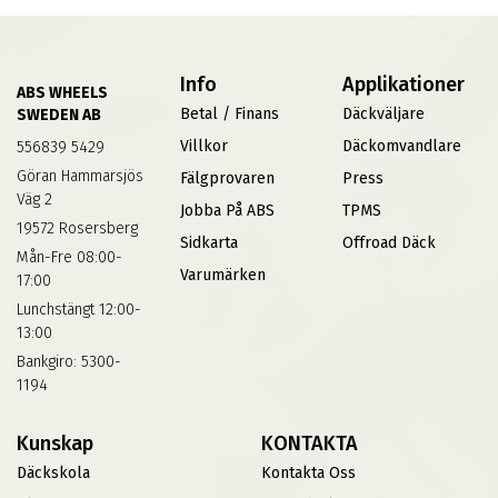
Info
Applikationer
ABS WHEELS
Betal / Finans
Däckväljare
SWEDEN AB
Villkor
Däckomvandlare
556839 5429
Göran Hammarsjös
Fälgprovaren
Press
Väg 2
Jobba På ABS
TPMS
19572 Rosersberg
Sidkarta
Offroad Däck
Mån-Fre 08:00-
Varumärken
17:00
Lunchstängt 12:00-
13:00
Bankgiro: 5300-
1194
Kunskap
KONTAKTA
Däckskola
Kontakta Oss