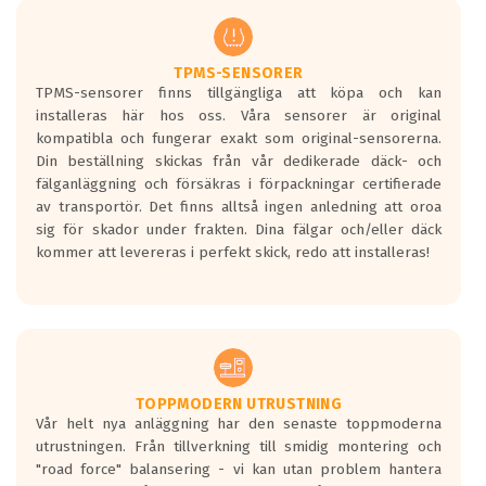
men är inte längre tillåtna enligt nya
regelverket som introduceras år 2016.
Ett däck med två svarta vågor är redan
godkända för år 2016 nya regelverk.
TPMS-SENSORER
TPMS-sensorer finns tillgängliga att köpa och kan
Ett däck med en svart våg kommer vara
installeras här hos oss. Våra sensorer är original
minst tre decibel tystare än det
kompatibla och fungerar exakt som original-sensorerna.
regelverk som börjar gälla 2016.
Din beställning skickas från vår dedikerade däck- och
fälganläggning och försäkras i förpackningar certifierade
av transportör. Det finns alltså ingen anledning att oroa
sig för skador under frakten. Dina fälgar och/eller däck
kommer att levereras i perfekt skick, redo att installeras!
TOPPMODERN UTRUSTNING
Vår helt nya anläggning har den senaste toppmoderna
utrustningen. Från tillverkning till smidig montering och
"road force" balansering - vi kan utan problem hantera