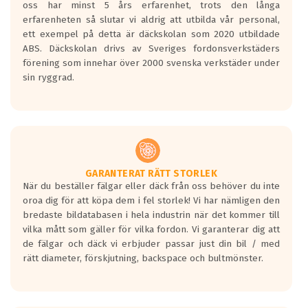
oss har minst 5 års erfarenhet, trots den långa
personbilar och lätta lastbilar.
erfarenheten så slutar vi aldrig att utbilda vår personal,
Betyget sätts efter ett test där däcken
ett exempel på detta är däckskolan som 2020 utbildade
skall bromsa in på en väg där det ligger
ABS. Däckskolan drivs av Sveriges fordonsverkstäders
0.5-1.5 mm vatten.
förening som innehar över 2000 svenska verkstäder under
I 80km/h kommer skillnaden på
sin ryggrad.
bromssträckan vara fyra billängder( ca
18meter) mellan däck med betyg A
gentemot F.
Bullernivån:
Vid körning i över 50km/h brukar
rullmotståndets ljud överträffa
GARANTERAT RÄTT STORLEK
När du beställer fälgar eller däck från oss behöver du inte
motorljudet.
oroa dig för att köpa dem i fel storlek! Vi har nämligen den
På däckmärkningen kommer det finnas
bredaste bildatabasen i hela industrin när det kommer till
en symbol av ett däck med vågar. Hög
vilka mått som gäller för vilka fordon. Vi garanterar dig att
bullernivå markeras med svarta vågor
de fälgar och däck vi erbjuder passar just din bil / med
medans de vita vågorna påvisar om det är
rätt diameter, förskjutning, backspace och bultmönster.
ett tyst däck.
Ett däck med tre svarta vågor uppnår de
europeiska kraven som finns i dagsläget,