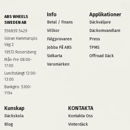
Info
Applikationer
ABS WHEELS
Betal / Finans
Däckväljare
SWEDEN AB
Villkor
Däckomvandlare
556839 5429
Göran Hammarsjös
Fälgprovaren
Press
Väg 2
Jobba På ABS
TPMS
19572 Rosersberg
Sidkarta
Offroad Däck
Mån-Fre 08:00-
Varumärken
17:00
Lunchstängt 12:00-
13:00
Bankgiro: 5300-
1194
Kunskap
KONTAKTA
Däckskola
Kontakta Oss
Blog
Vinterdäck