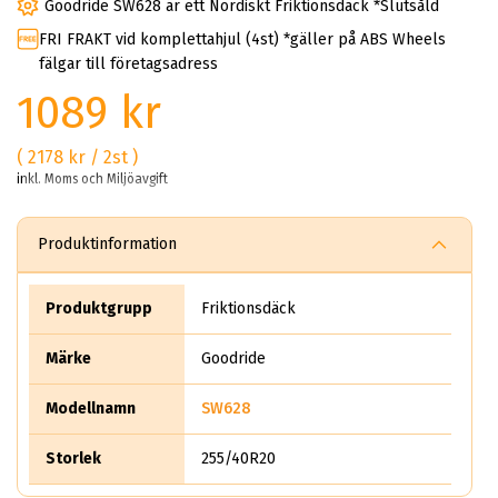
Goodride SW628 är ett Nordiskt Friktionsdäck *Slutsåld
FRI FRAKT vid komplettahjul (4st) *gäller på ABS Wheels
fälgar till företagsadress
1089 kr
( 2178 kr / 2st )
inkl. Moms och Miljöavgift
Produktinformation
Produktgrupp
Friktionsdäck
Märke
Goodride
Modellnamn
SW628
Storlek
255/40R20