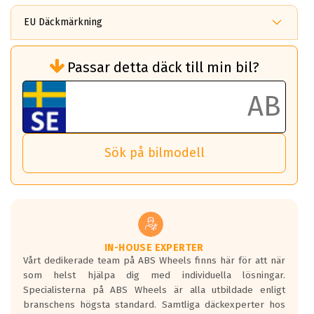
EU Däckmärkning
Rullmotstånd (Som har en inverkan på
Passar detta däck till min bil?
bränsleförbrukningen)
Det ska vara en betygsskala från klass A
till G för rullmotstånd.
Ett klass A däck kommer ha 6,5% bättre
bränsleförbrukning än ett klass G däck.
Det betyder att om man kör 10,000 km,
Sök på bilmodell
så sparar man 50 liter bränsle med ett
klass A däck gentemot ett klass G däck.
Detta är genomsnittet; beroende på väg
underlaget, vilken rutt du kör, samt
vilken körstil du använder.
Våtgrepp egenskaper:
IN-HOUSE EXPERTER
Vårt dedikerade team på ABS Wheels finns här för att när
Betygsskalan är satt A till F. Där A påvisar
som helst hjälpa dig med individuella lösningar.
den kortaste bromssträckan och F är den
Specialisterna på ABS Wheels är alla utbildade enligt
längsta.
branschens högsta standard. Samtliga däckexperter hos
Inga D eller G betyg delas ut för