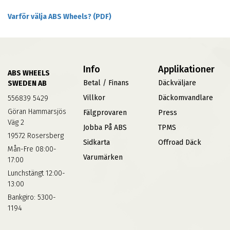
Varför välja ABS Wheels? (PDF)
Info
Applikationer
ABS WHEELS
Betal / Finans
Däckväljare
SWEDEN AB
Villkor
Däckomvandlare
556839 5429
Göran Hammarsjös
Fälgprovaren
Press
Väg 2
Jobba På ABS
TPMS
19572 Rosersberg
Sidkarta
Offroad Däck
Mån-Fre 08:00-
Varumärken
17:00
Lunchstängt 12:00-
13:00
Bankgiro: 5300-
1194