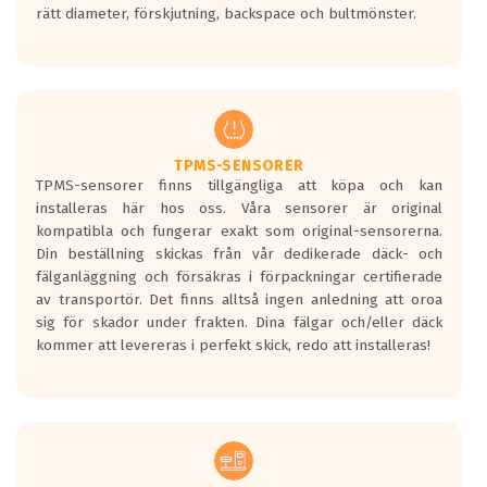
rätt diameter, förskjutning, backspace och bultmönster.
ett tyst däck.
Ett däck med tre svarta vågor uppnår de
europeiska kraven som finns i dagsläget,
men är inte längre tillåtna enligt nya
regelverket som introduceras år 2016.
Ett däck med två svarta vågor är redan
godkända för år 2016 nya regelverk.
TPMS-SENSORER
TPMS-sensorer finns tillgängliga att köpa och kan
Ett däck med en svart våg kommer vara
installeras här hos oss. Våra sensorer är original
minst tre decibel tystare än det
kompatibla och fungerar exakt som original-sensorerna.
regelverk som börjar gälla 2016.
Din beställning skickas från vår dedikerade däck- och
fälganläggning och försäkras i förpackningar certifierade
av transportör. Det finns alltså ingen anledning att oroa
sig för skador under frakten. Dina fälgar och/eller däck
kommer att levereras i perfekt skick, redo att installeras!