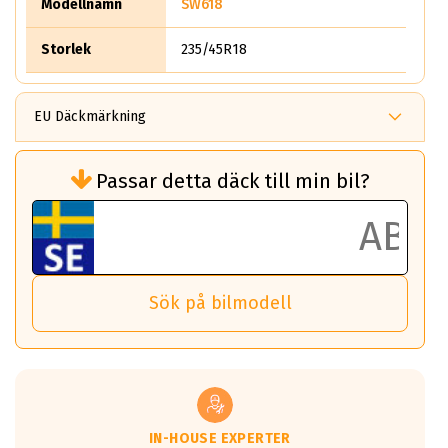
Modellnamn
SW618
Storlek
235/45R18
EU Däckmärkning
Rullmotstånd (Som har en inverkan på
Passar detta däck till min bil?
bränsleförbrukningen)
Det ska vara en betygsskala från klass A
till G för rullmotstånd.
Ett klass A däck kommer ha 6,5% bättre
bränsleförbrukning än ett klass G däck.
Det betyder att om man kör 10,000 km,
Sök på bilmodell
så sparar man 50 liter bränsle med ett
klass A däck gentemot ett klass G däck.
Detta är genomsnittet; beroende på väg
underlaget, vilken rutt du kör, samt
vilken körstil du använder.
Våtgrepp egenskaper:
IN-HOUSE EXPERTER