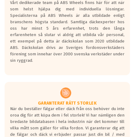
Vårt dedikerade team på ABS Wheels finns här för att när
Betygsskalan är satt A till F. Där A påvisar
som helst hjälpa dig med individuella lösningar.
den kortaste bromssträckan och F är den
Specialisterna på ABS Wheels är alla utbildade enligt
längsta.
branschens högsta standard. Samtliga däckexperter hos
Inga D eller G betyg delas ut för
oss har minst 5 års erfarenhet, trots den långa
personbilar och lätta lastbilar.
erfarenheten så slutar vi aldrig att utbilda vår personal,
Betyget sätts efter ett test där däcken
ett exempel på detta är däckskolan som 2020 utbildade
skall bromsa in på en väg där det ligger
ABS. Däckskolan drivs av Sveriges fordonsverkstäders
0.5-1.5 mm vatten.
förening som innehar över 2000 svenska verkstäder under
I 80km/h kommer skillnaden på
sin ryggrad.
bromssträckan vara fyra billängder( ca
18meter) mellan däck med betyg A
gentemot F.
Bullernivån:
Vid körning i över 50km/h brukar
rullmotståndets ljud överträffa
GARANTERAT RÄTT STORLEK
När du beställer fälgar eller däck från oss behöver du inte
motorljudet.
oroa dig för att köpa dem i fel storlek! Vi har nämligen den
På däckmärkningen kommer det finnas
bredaste bildatabasen i hela industrin när det kommer till
en symbol av ett däck med vågar. Hög
vilka mått som gäller för vilka fordon. Vi garanterar dig att
bullernivå markeras med svarta vågor
de fälgar och däck vi erbjuder passar just din bil / med
medans de vita vågorna påvisar om det är