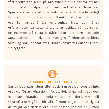
Vårt dedikerade team på ABS Wheels finns här för att när
Betygsskalan är satt A till F. Där A påvisar
som helst hjälpa dig med individuella lösningar.
den kortaste bromssträckan och F är den
Specialisterna på ABS Wheels är alla utbildade enligt
längsta.
branschens högsta standard. Samtliga däckexperter hos
Inga D eller G betyg delas ut för
oss har minst 5 års erfarenhet, trots den långa
personbilar och lätta lastbilar.
erfarenheten så slutar vi aldrig att utbilda vår personal,
Betyget sätts efter ett test där däcken
ett exempel på detta är däckskolan som 2020 utbildade
skall bromsa in på en väg där det ligger
ABS. Däckskolan drivs av Sveriges fordonsverkstäders
0.5-1.5 mm vatten.
förening som innehar över 2000 svenska verkstäder under
I 80km/h kommer skillnaden på
sin ryggrad.
bromssträckan vara fyra billängder( ca
18meter) mellan däck med betyg A
gentemot F.
Bullernivån:
Vid körning i över 50km/h brukar
rullmotståndets ljud överträffa
GARANTERAT RÄTT STORLEK
När du beställer fälgar eller däck från oss behöver du inte
motorljudet.
oroa dig för att köpa dem i fel storlek! Vi har nämligen den
På däckmärkningen kommer det finnas
bredaste bildatabasen i hela industrin när det kommer till
en symbol av ett däck med vågar. Hög
vilka mått som gäller för vilka fordon. Vi garanterar dig att
bullernivå markeras med svarta vågor
de fälgar och däck vi erbjuder passar just din bil / med
medans de vita vågorna påvisar om det är