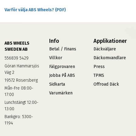
Varför välja ABS Wheels? (PDF)
Info
Applikationer
ABS WHEELS
Betal / Finans
Däckväljare
SWEDEN AB
Villkor
Däckomvandlare
556839 5429
Göran Hammarsjös
Fälgprovaren
Press
Väg 2
Jobba På ABS
TPMS
19572 Rosersberg
Sidkarta
Offroad Däck
Mån-Fre 08:00-
Varumärken
17:00
Lunchstängt 12:00-
13:00
Bankgiro: 5300-
1194