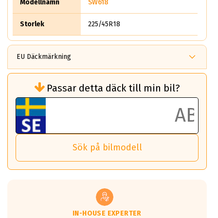
Modellnamn
SW618
Storlek
225/45R18
EU Däckmärkning
Rullmotstånd (Som har en inverkan på
Passar detta däck till min bil?
bränsleförbrukningen)
Det ska vara en betygsskala från klass A
till G för rullmotstånd.
Ett klass A däck kommer ha 6,5% bättre
bränsleförbrukning än ett klass G däck.
Det betyder att om man kör 10,000 km,
Sök på bilmodell
så sparar man 50 liter bränsle med ett
klass A däck gentemot ett klass G däck.
Detta är genomsnittet; beroende på väg
underlaget, vilken rutt du kör, samt
vilken körstil du använder.
Våtgrepp egenskaper:
IN-HOUSE EXPERTER