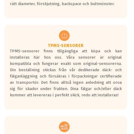
rätt diameter, förskjutning, backspace och bultmönster.
ett tyst däck.
Ett däck med tre svarta vågor uppnår de
europeiska kraven som finns i dagsläget,
men är inte längre tillåtna enligt nya
regelverket som introduceras år 2016.
Ett däck med två svarta vågor är redan
godkända för år 2016 nya regelverk.
TPMS-SENSORER
TPMS-sensorer finns tillgängliga att köpa och kan
Ett däck med en svart våg kommer vara
installeras här hos oss. Våra sensorer är original
minst tre decibel tystare än det
kompatibla och fungerar exakt som original-sensorerna.
regelverk som börjar gälla 2016.
Din beställning skickas från vår dedikerade däck- och
fälganläggning och försäkras i förpackningar certifierade
av transportör. Det finns alltså ingen anledning att oroa
sig för skador under frakten. Dina fälgar och/eller däck
kommer att levereras i perfekt skick, redo att installeras!