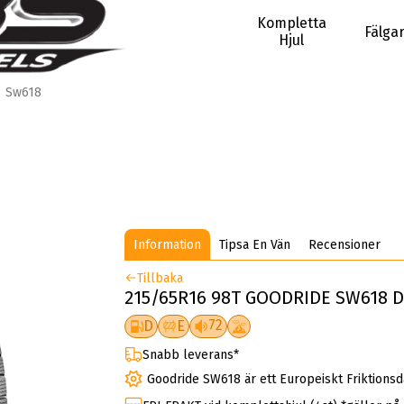
Kompletta
Fälga
Hjul
Sw618
Information
Tipsa En Vän
Recensioner
Tillbaka
215/65R16 98T GOODRIDE SW618 
72
D
E
Snabb leverans*
Goodride SW618 är ett Europeiskt Friktions