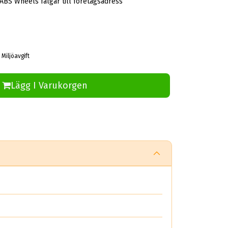
 ABS Wheels fälgar till företagsadress
 Miljöavgift
Lägg I Varukorgen