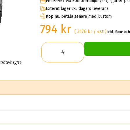
FRI FRAKT vid komplettahjul (4st) *gäller på
Externt lager 2-5 dagars leverans
Köp nu. betala senare med Kustom.
794 kr
( 3176 kr / 4st )
inkl. Moms och
trativt syfte