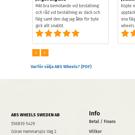
songen.
Mkt bra bemötande vid beställning
Köpte n
g men
och råd vid beställning av däck och
upptäck
digt
fälg samt den dag jag åkte för byte
ena fäl
om alla
gick allt snabbt.
wheels 
Varför välja ABS Wheels? (PDF)
Info
ABS WHEELS SWEDEN AB
Betal / Finans
556839 5429
Göran Hammarsjös Väg 2
Villkor