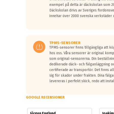
Vid körning i över 50km/h brukar rullmotståndets l
exempel på detta är däckskolan som 20
På däckmärkningen kommer det finnas en symbol a
Däckskolan drivs av Sveriges fordonsv
medans de vita vågorna påvisar om det är ett tyst 
innehar över 2000 svenska verkstäder u
Ett däck med tre svarta vågor uppnår de europeiska
regelverket som introduceras år 2016.
Ett däck med två svarta vågor är redan godkända f
Ett däck med en svart våg kommer vara minst tre d
TPMS-SENSORER
TPMS-sensorer finns tillgängliga att kö
hos oss. Våra sensorer är original kom
som original-sensorerna. Din beställnin
dedikerade däck- och fälganläggning oc
certifierade av transportör. Det finns a
sig för skador under frakten. Dina fälg
levereras i perfekt skick, redo att insta
GOOGLE RECENSIONER
Jörgen Englund
Joaki