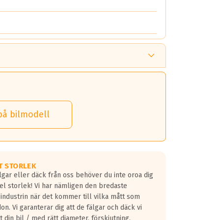
på bilmodell
T STORLEK
lgar eller däck från oss behöver du inte oroa dig
fel storlek! Vi har nämligen den bredaste
 industrin när det kommer till vilka mått som
don. Vi garanterar dig att de fälgar och däck vi
 din bil / med rätt diameter, förskjutning,