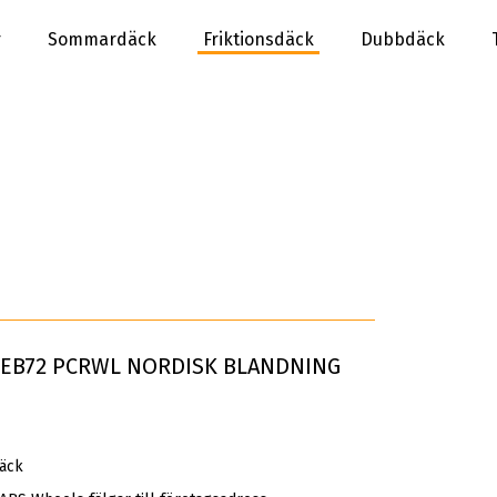
r
Sommardäck
Friktionsdäck
Dubbdäck
DEB72 PCRWL NORDISK BLANDNING
däck