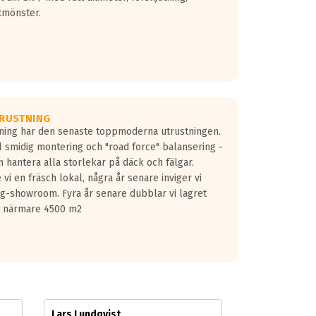
tmönster.
RUSTNING
gning har den senaste toppmoderna utrustningen.
ill smidig montering och "road force" balansering -
 hantera alla storlekar på däck och fälgar.
vi en fräsch lokal, några år senare inviger vi
lg-showroom. Fyra år senare dubblar vi lagret
på närmare 4500 m2
Lars Lundqvist