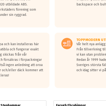
jud överträffa motorljudet.
20 utbildade ABS.
backspace och bul
v ett däck med vågar. Hög bullernivå markeras med svarta vågor
erkstäders förening som
däck.
nder sin ryggrad.
 kraven som finns i dagsläget, men är inte längre tillåtna enligt nya
ör år 2016 nya regelverk.
ecibel tystare än det regelverk som börjar gälla 2016.
TOPPMODERN UT
pa och kan installeras här
Vår helt nya anläg
patibla och fungerar exakt
Från tillverkning t
g skickas från vår
vi kan utan problem
h försäkras i förpackningar
Redan år 1999 hade 
lltså ingen anledning att oroa
Sveriges största fä
ar och/eller däck kommer att
och idag sitter vi 
lleras!
m Stenhammar
Farugh Ebrahimpur