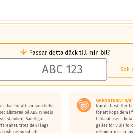
brukningen)
Passar detta däck till min bil?
 rullmotstånd.
brukning än ett klass G däck.
an 50 liter bränsle med ett klass A däck gentemot ett klass G däck.
Sök 
 vilken rutt du kör, samt vilken körstil du använder.
rtaste bromssträckan och F är den längsta.
tta lastbilar.
GARANTERAT RÄT
a in på en väg där det ligger 0.5-1.5 mm vatten.
ns här för att när som helst
När du beställer fä
a fyra billängder( ca 18meter) mellan däck med betyg A gentemot
Specialisterna på ABS Wheels
för att köpa dem i 
sta standard. Samtliga
bildatabasen i hela
rfarenhet, trots den långa
gäller för vilka for
lda vår personal, ett
erbjuder passar just