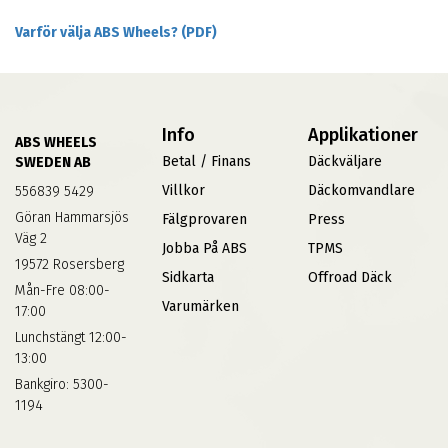
Varför välja ABS Wheels? (PDF)
Info
Applikationer
ABS WHEELS
Betal / Finans
Däckväljare
SWEDEN AB
Villkor
Däckomvandlare
556839 5429
Göran Hammarsjös
Fälgprovaren
Press
Väg 2
Jobba På ABS
TPMS
19572 Rosersberg
Sidkarta
Offroad Däck
Mån-Fre 08:00-
Varumärken
17:00
Lunchstängt 12:00-
13:00
Bankgiro: 5300-
1194