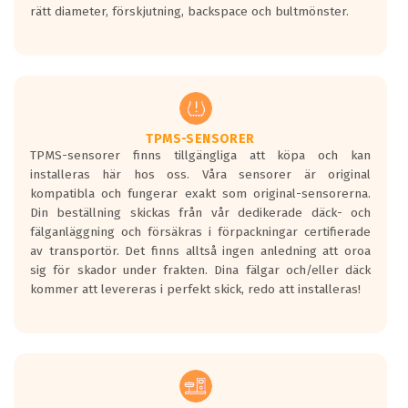
rätt diameter, förskjutning, backspace och bultmönster.
ett tyst däck.
Ett däck med tre svarta vågor uppnår de
europeiska kraven som finns i dagsläget,
men är inte längre tillåtna enligt nya
regelverket som introduceras år 2016.
Ett däck med två svarta vågor är redan
godkända för år 2016 nya regelverk.
TPMS-SENSORER
TPMS-sensorer finns tillgängliga att köpa och kan
Ett däck med en svart våg kommer vara
installeras här hos oss. Våra sensorer är original
minst tre decibel tystare än det
kompatibla och fungerar exakt som original-sensorerna.
regelverk som börjar gälla 2016.
Din beställning skickas från vår dedikerade däck- och
fälganläggning och försäkras i förpackningar certifierade
av transportör. Det finns alltså ingen anledning att oroa
sig för skador under frakten. Dina fälgar och/eller däck
kommer att levereras i perfekt skick, redo att installeras!