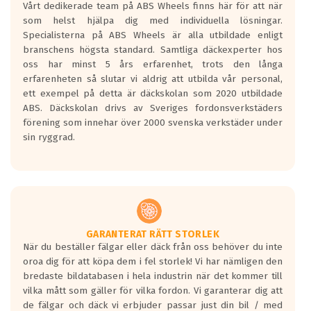
Vårt dedikerade team på ABS Wheels finns här för att när
Betygsskalan är satt A till F. Där A påvisar
som helst hjälpa dig med individuella lösningar.
den kortaste bromssträckan och F är den
Specialisterna på ABS Wheels är alla utbildade enligt
längsta.
branschens högsta standard. Samtliga däckexperter hos
Inga D eller G betyg delas ut för
oss har minst 5 års erfarenhet, trots den långa
personbilar och lätta lastbilar.
erfarenheten så slutar vi aldrig att utbilda vår personal,
Betyget sätts efter ett test där däcken
ett exempel på detta är däckskolan som 2020 utbildade
skall bromsa in på en väg där det ligger
ABS. Däckskolan drivs av Sveriges fordonsverkstäders
0.5-1.5 mm vatten.
förening som innehar över 2000 svenska verkstäder under
I 80km/h kommer skillnaden på
sin ryggrad.
bromssträckan vara fyra billängder( ca
18meter) mellan däck med betyg A
gentemot F.
Bullernivån:
Vid körning i över 50km/h brukar
rullmotståndets ljud överträffa
GARANTERAT RÄTT STORLEK
När du beställer fälgar eller däck från oss behöver du inte
motorljudet.
oroa dig för att köpa dem i fel storlek! Vi har nämligen den
På däckmärkningen kommer det finnas
bredaste bildatabasen i hela industrin när det kommer till
en symbol av ett däck med vågar. Hög
vilka mått som gäller för vilka fordon. Vi garanterar dig att
bullernivå markeras med svarta vågor
de fälgar och däck vi erbjuder passar just din bil / med
medans de vita vågorna påvisar om det är