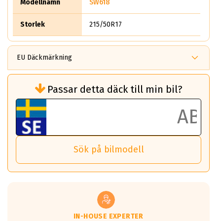
Modellnamn
SW618
Storlek
215/50R17
EU Däckmärkning
Rullmotstånd (Som har en inverkan på
Passar detta däck till min bil?
bränsleförbrukningen)
Det ska vara en betygsskala från klass A
till G för rullmotstånd.
Ett klass A däck kommer ha 6,5% bättre
bränsleförbrukning än ett klass G däck.
Det betyder att om man kör 10,000 km,
Sök på bilmodell
så sparar man 50 liter bränsle med ett
klass A däck gentemot ett klass G däck.
Detta är genomsnittet; beroende på väg
underlaget, vilken rutt du kör, samt
vilken körstil du använder.
Våtgrepp egenskaper:
IN-HOUSE EXPERTER