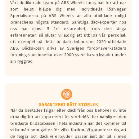
Vårt dedikerade team på ABS Wheels finns här för att när
Betygsskalan är satt A till F. Där A påvisar
som helst hjälpa dig med individuella lösningar.
den kortaste bromssträckan och F är den
Specialisterna på ABS Wheels är alla utbildade enligt
längsta.
branschens högsta standard. Samtliga däckexperter hos
Inga D eller G betyg delas ut för
oss har minst 5 års erfarenhet, trots den långa
personbilar och lätta lastbilar.
erfarenheten så slutar vi aldrig att utbilda vår personal,
Betyget sätts efter ett test där däcken
ett exempel på detta är däckskolan som 2020 utbildade
skall bromsa in på en väg där det ligger
ABS. Däckskolan drivs av Sveriges fordonsverkstäders
0.5-1.5 mm vatten.
förening som innehar över 2000 svenska verkstäder under
I 80km/h kommer skillnaden på
sin ryggrad.
bromssträckan vara fyra billängder( ca
18meter) mellan däck med betyg A
gentemot F.
Bullernivån:
Vid körning i över 50km/h brukar
rullmotståndets ljud överträffa
GARANTERAT RÄTT STORLEK
När du beställer fälgar eller däck från oss behöver du inte
motorljudet.
oroa dig för att köpa dem i fel storlek! Vi har nämligen den
På däckmärkningen kommer det finnas
bredaste bildatabasen i hela industrin när det kommer till
en symbol av ett däck med vågar. Hög
vilka mått som gäller för vilka fordon. Vi garanterar dig att
bullernivå markeras med svarta vågor
de fälgar och däck vi erbjuder passar just din bil / med
medans de vita vågorna påvisar om det är