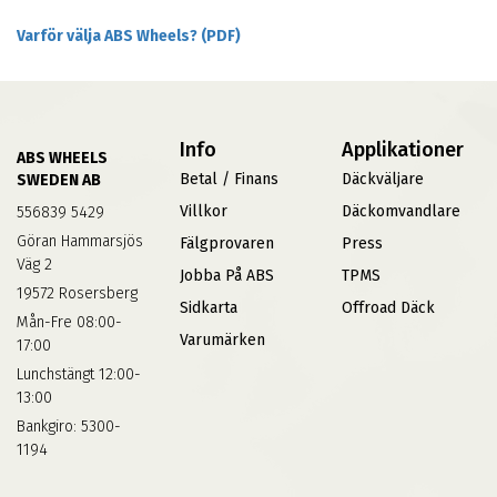
Varför välja ABS Wheels? (PDF)
Info
Applikationer
ABS WHEELS
Betal / Finans
Däckväljare
SWEDEN AB
Villkor
Däckomvandlare
556839 5429
Göran Hammarsjös
Fälgprovaren
Press
Väg 2
Jobba På ABS
TPMS
19572 Rosersberg
Sidkarta
Offroad Däck
Mån-Fre 08:00-
Varumärken
17:00
Lunchstängt 12:00-
13:00
Bankgiro: 5300-
1194