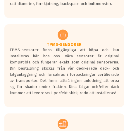
rätt diameter, förskjutning, backspace och bultmönster.
ett tyst däck.
Ett däck med tre svarta vågor uppnår de
europeiska kraven som finns i dagsläget,
men är inte längre tillåtna enligt nya
regelverket som introduceras år 2016.
Ett däck med två svarta vågor är redan
godkända för år 2016 nya regelverk.
TPMS-SENSORER
TPMS-sensorer finns tillgängliga att köpa och kan
Ett däck med en svart våg kommer vara
installeras här hos oss. Våra sensorer är original
minst tre decibel tystare än det
kompatibla och fungerar exakt som original-sensorerna.
regelverk som börjar gälla 2016.
Din beställning skickas från vår dedikerade däck- och
fälganläggning och försäkras i förpackningar certifierade
av transportör. Det finns alltså ingen anledning att oroa
sig för skador under frakten. Dina fälgar och/eller däck
kommer att levereras i perfekt skick, redo att installeras!