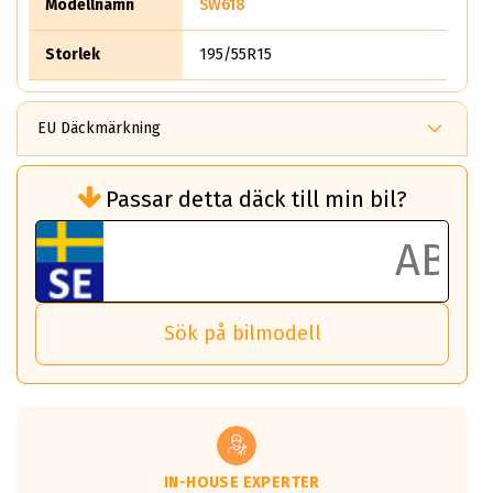
Modellnamn
SW618
Storlek
195/55R15
EU Däckmärkning
Rullmotstånd (Som har en inverkan på
Passar detta däck till min bil?
bränsleförbrukningen)
Det ska vara en betygsskala från klass A
till G för rullmotstånd.
Ett klass A däck kommer ha 6,5% bättre
bränsleförbrukning än ett klass G däck.
Det betyder att om man kör 10,000 km,
Sök på bilmodell
så sparar man 50 liter bränsle med ett
klass A däck gentemot ett klass G däck.
Detta är genomsnittet; beroende på väg
underlaget, vilken rutt du kör, samt
vilken körstil du använder.
Våtgrepp egenskaper:
IN-HOUSE EXPERTER