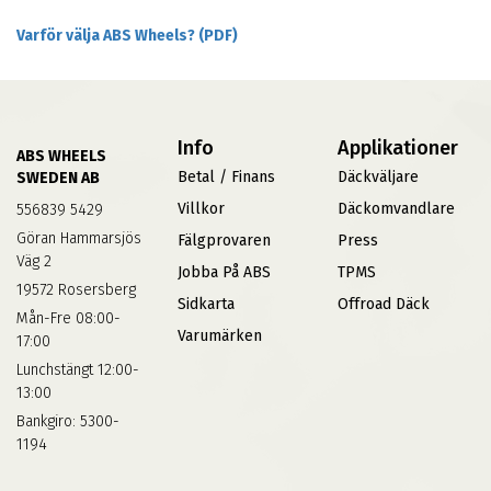
Varför välja ABS Wheels? (PDF)
Info
Applikationer
ABS WHEELS
Betal / Finans
Däckväljare
SWEDEN AB
Villkor
Däckomvandlare
556839 5429
Göran Hammarsjös
Fälgprovaren
Press
Väg 2
Jobba På ABS
TPMS
19572 Rosersberg
Sidkarta
Offroad Däck
Mån-Fre 08:00-
Varumärken
17:00
Lunchstängt 12:00-
13:00
Bankgiro: 5300-
1194