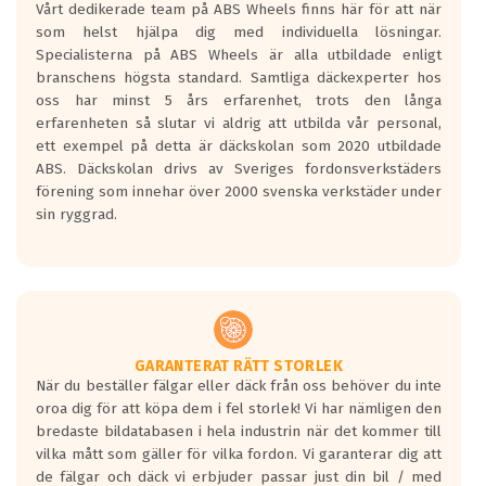
Vårt dedikerade team på ABS Wheels finns här för att när
Betygsskalan är satt A till F. Där A påvisar
som helst hjälpa dig med individuella lösningar.
den kortaste bromssträckan och F är den
Specialisterna på ABS Wheels är alla utbildade enligt
längsta.
branschens högsta standard. Samtliga däckexperter hos
Inga D eller G betyg delas ut för
oss har minst 5 års erfarenhet, trots den långa
personbilar och lätta lastbilar.
erfarenheten så slutar vi aldrig att utbilda vår personal,
Betyget sätts efter ett test där däcken
ett exempel på detta är däckskolan som 2020 utbildade
skall bromsa in på en väg där det ligger
ABS. Däckskolan drivs av Sveriges fordonsverkstäders
0.5-1.5 mm vatten.
förening som innehar över 2000 svenska verkstäder under
I 80km/h kommer skillnaden på
sin ryggrad.
bromssträckan vara fyra billängder( ca
18meter) mellan däck med betyg A
gentemot F.
Bullernivån:
Vid körning i över 50km/h brukar
rullmotståndets ljud överträffa
GARANTERAT RÄTT STORLEK
När du beställer fälgar eller däck från oss behöver du inte
motorljudet.
oroa dig för att köpa dem i fel storlek! Vi har nämligen den
På däckmärkningen kommer det finnas
bredaste bildatabasen i hela industrin när det kommer till
en symbol av ett däck med vågar. Hög
vilka mått som gäller för vilka fordon. Vi garanterar dig att
bullernivå markeras med svarta vågor
de fälgar och däck vi erbjuder passar just din bil / med
medans de vita vågorna påvisar om det är