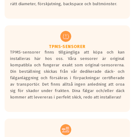
rätt diameter, förskjutning, backspace och bultmönster.
ett tyst däck.
Ett däck med tre svarta vågor uppnår de
europeiska kraven som finns i dagsläget,
men är inte längre tillåtna enligt nya
regelverket som introduceras år 2016.
Ett däck med två svarta vågor är redan
godkända för år 2016 nya regelverk.
TPMS-SENSORER
TPMS-sensorer finns tillgängliga att köpa och kan
Ett däck med en svart våg kommer vara
installeras här hos oss. Våra sensorer är original
minst tre decibel tystare än det
kompatibla och fungerar exakt som original-sensorerna.
regelverk som börjar gälla 2016.
Din beställning skickas från vår dedikerade däck- och
fälganläggning och försäkras i förpackningar certifierade
av transportör. Det finns alltså ingen anledning att oroa
sig för skador under frakten. Dina fälgar och/eller däck
kommer att levereras i perfekt skick, redo att installeras!