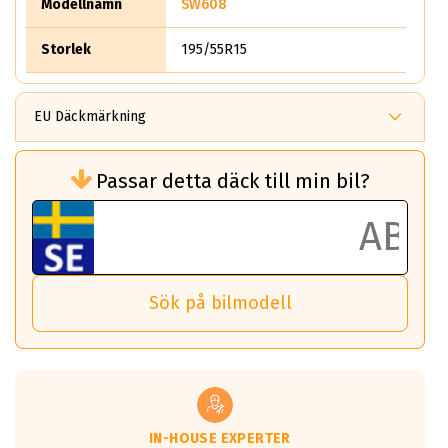
Modellnamn
SW608
Storlek
195/55R15
EU Däckmärkning
Rullmotstånd (Som har en inverkan på
Passar detta däck till min bil?
bränsleförbrukningen)
Det ska vara en betygsskala från klass A
till G för rullmotstånd.
Ett klass A däck kommer ha 6,5% bättre
bränsleförbrukning än ett klass G däck.
Det betyder att om man kör 10,000 km,
Sök på bilmodell
så sparar man 50 liter bränsle med ett
klass A däck gentemot ett klass G däck.
Detta är genomsnittet; beroende på väg
underlaget, vilken rutt du kör, samt
vilken körstil du använder.
Våtgrepp egenskaper:
IN-HOUSE EXPERTER