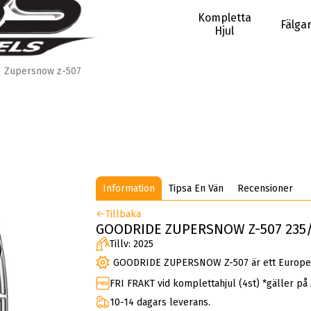
Kompletta
Fälga
Hjul
Zupersnow z-507
Information
Tipsa En Vän
Recensioner
Tillbaka
GOODRIDE ZUPERSNOW Z-507 235/3
Tillv: 2025
GOODRIDE ZUPERSNOW Z-507 är ett Europeis
FRI FRAKT vid komplettahjul (4st) *gäller på
10-14 dagars leverans.