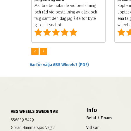
songen.
Mkt bra bemötande vid beställning
Köpte n
g men
och råd vid beställning av däck och
upptäck
digt
fälg samt den dag jag åkte för byte
ena fäl
om alla
gick allt snabbt.
wheels 
Varför välja ABS Wheels? (PDF)
Info
ABS WHEELS SWEDEN AB
Betal / Finans
556839 5429
Göran Hammarsjös Väg 2
Villkor