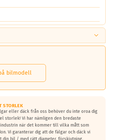
på bilmodell
T STORLEK
lgar eller däck från oss behöver du inte oroa dig
fel storlek! Vi har nämligen den bredaste
 industrin när det kommer till vilka mått som
don. Vi garanterar dig att de fälgar och däck vi
 din bil / med rätt diameter, förskjutning,