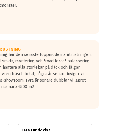
tmönster.
RUSTNING
gning har den senaste toppmoderna utrustningen.
ill smidig montering och "road force" balansering -
 hantera alla storlekar på däck och fälgar.
vi en fräsch lokal, några år senare inviger vi
lg-showroom. Fyra år senare dubblar vi lagret
på närmare 4500 m2
Lars Lundqvist