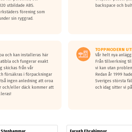
jud överträffa motorljudet.
20 utbildade ABS.
backspace och bul
v ett däck med vågar. Hög bullernivå markeras med svarta vågor
erkstäders förening som
däck.
nder sin ryggrad.
 kraven som finns i dagsläget, men är inte längre tillåtna enligt nya
ör år 2016 nya regelverk.
ecibel tystare än det regelverk som börjar gälla 2016.
TOPPMODERN UT
pa och kan installeras här
Vår helt nya anläg
patibla och fungerar exakt
Från tillverkning t
g skickas från vår
vi kan utan problem
h försäkras i förpackningar
Redan år 1999 hade 
lltså ingen anledning att oroa
Sveriges största fä
ar och/eller däck kommer att
och idag sitter vi 
lleras!
m Stenhammar
Farugh Ebrahimpur