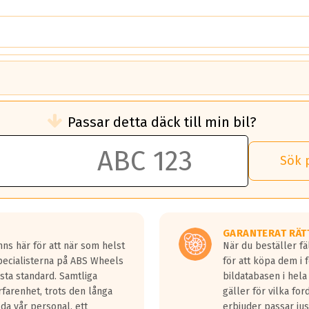
brukningen)
Passar detta däck till min bil?
 rullmotstånd.
brukning än ett klass G däck.
an 50 liter bränsle med ett klass A däck gentemot ett klass G däck.
Sök 
 vilken rutt du kör, samt vilken körstil du använder.
rtaste bromssträckan och F är den längsta.
tta lastbilar.
GARANTERAT RÄT
a in på en väg där det ligger 0.5-1.5 mm vatten.
ns här för att när som helst
När du beställer fä
a fyra billängder( ca 18meter) mellan däck med betyg A gentemot
Specialisterna på ABS Wheels
för att köpa dem i 
sta standard. Samtliga
bildatabasen i hela
rfarenhet, trots den långa
gäller för vilka for
lda vår personal, ett
erbjuder passar just