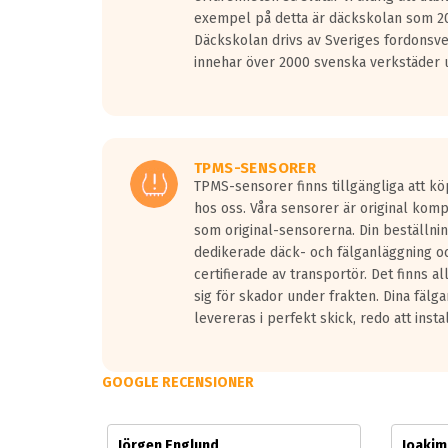
Vid körning i över 50km/h brukar rullmotståndets l
exempel på detta är däckskolan som 20
På däckmärkningen kommer det finnas en symbol a
Däckskolan drivs av Sveriges fordonsv
medans de vita vågorna påvisar om det är ett tyst 
innehar över 2000 svenska verkstäder u
Ett däck med tre svarta vågor uppnår de europeiska
regelverket som introduceras år 2016.
Ett däck med två svarta vågor är redan godkända f
Ett däck med en svart våg kommer vara minst tre d
TPMS-SENSORER
TPMS-sensorer finns tillgängliga att kö
hos oss. Våra sensorer är original kom
som original-sensorerna. Din beställnin
dedikerade däck- och fälganläggning oc
certifierade av transportör. Det finns a
sig för skador under frakten. Dina fälg
levereras i perfekt skick, redo att insta
GOOGLE RECENSIONER
Jörgen Englund
Joaki