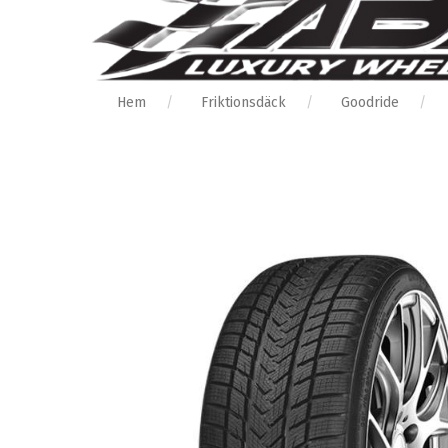
Hem
Friktionsdäck
Goodride