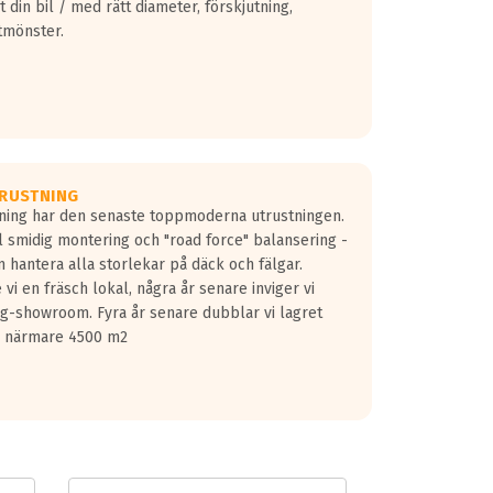
 din bil / med rätt diameter, förskjutning,
tmönster.
RUSTNING
gning har den senaste toppmoderna utrustningen.
ill smidig montering och "road force" balansering -
 hantera alla storlekar på däck och fälgar.
vi en fräsch lokal, några år senare inviger vi
lg-showroom. Fyra år senare dubblar vi lagret
på närmare 4500 m2