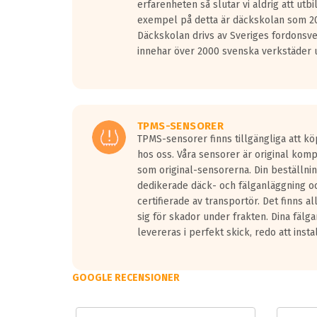
erfarenheten så slutar vi aldrig att utbi
Vid körning i över 50km/h brukar rullmotståndets l
exempel på detta är däckskolan som 20
På däckmärkningen kommer det finnas en symbol a
Däckskolan drivs av Sveriges fordonsv
medans de vita vågorna påvisar om det är ett tyst 
innehar över 2000 svenska verkstäder u
Ett däck med tre svarta vågor uppnår de europeiska
regelverket som introduceras år 2016.
Ett däck med två svarta vågor är redan godkända f
Ett däck med en svart våg kommer vara minst tre d
TPMS-SENSORER
TPMS-sensorer finns tillgängliga att kö
hos oss. Våra sensorer är original kom
som original-sensorerna. Din beställnin
dedikerade däck- och fälganläggning oc
certifierade av transportör. Det finns a
sig för skador under frakten. Dina fälg
levereras i perfekt skick, redo att insta
GOOGLE RECENSIONER