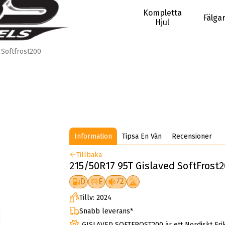
Kompletta
Fälga
Hjul
Softfrost200
Information
Tipsa En Vän
Recensioner
Tillbaka
215/50R17 95T Gislaved SoftFrost2
72
D
E
Tillv: 2024
Snabb leverans*
GISLAVED SOFTFROST200 är ett Nordiskt Fri