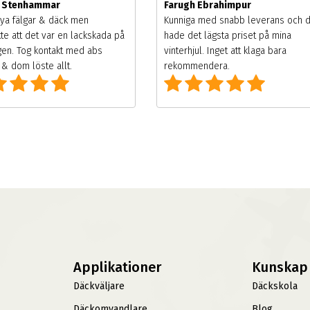
m Stenhammar
Farugh Ebrahimpur
ya fälgar & däck men
Kunniga med snabb leverans och 
te att det var en lackskada på
hade det lägsta priset på mina
gen. Tog kontakt med abs
vinterhjul. Inget att klaga bara
& dom löste allt.
rekommendera.
Applikationer
Kunskap
Däckväljare
Däckskola
Däckomvandlare
Blog