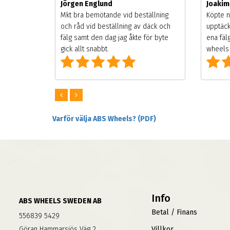
Jörgen Englund
Joaki
songen.
Mkt bra bemötande vid beställning
Köpte n
g men
och råd vid beställning av däck och
upptäck
digt
fälg samt den dag jag åkte för byte
ena fäl
om alla
gick allt snabbt.
wheels 
Varför välja ABS Wheels? (PDF)
Info
ABS WHEELS SWEDEN AB
Betal / Finans
556839 5429
Göran Hammarsjös Väg 2
Villkor