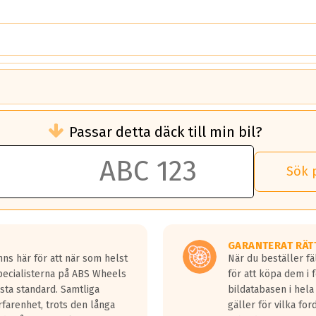
brukningen)
Passar detta däck till min bil?
 rullmotstånd.
brukning än ett klass G däck.
an 50 liter bränsle med ett klass A däck gentemot ett klass G däck.
Sök 
 vilken rutt du kör, samt vilken körstil du använder.
rtaste bromssträckan och F är den längsta.
tta lastbilar.
GARANTERAT RÄT
a in på en väg där det ligger 0.5-1.5 mm vatten.
ns här för att när som helst
När du beställer fä
a fyra billängder( ca 18meter) mellan däck med betyg A gentemot
Specialisterna på ABS Wheels
för att köpa dem i 
sta standard. Samtliga
bildatabasen i hela
rfarenhet, trots den långa
gäller för vilka for