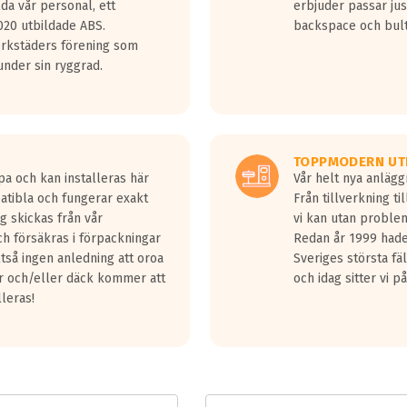
lda vår personal, ett
erbjuder passar just
jud överträffa motorljudet.
20 utbildade ABS.
backspace och bul
v ett däck med vågar. Hög bullernivå markeras med svarta vågor
erkstäders förening som
däck.
nder sin ryggrad.
 kraven som finns i dagsläget, men är inte längre tillåtna enligt nya
ör år 2016 nya regelverk.
ecibel tystare än det regelverk som börjar gälla 2016.
TOPPMODERN UT
pa och kan installeras här
Vår helt nya anläg
patibla och fungerar exakt
Från tillverkning t
g skickas från vår
vi kan utan problem
h försäkras i förpackningar
Redan år 1999 hade 
lltså ingen anledning att oroa
Sveriges största fä
ar och/eller däck kommer att
och idag sitter vi 
lleras!