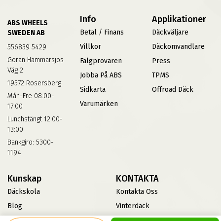
Info
Applikationer
ABS WHEELS
Betal / Finans
Däckväljare
SWEDEN AB
Villkor
Däckomvandlare
556839 5429
Göran Hammarsjös
Fälgprovaren
Press
Väg 2
Jobba På ABS
TPMS
19572 Rosersberg
Sidkarta
Offroad Däck
Mån-Fre 08:00-
Varumärken
17:00
Lunchstängt 12:00-
13:00
Bankgiro: 5300-
1194
Kunskap
KONTAKTA
Däckskola
Kontakta Oss
Blog
Vinterdäck
FAQs