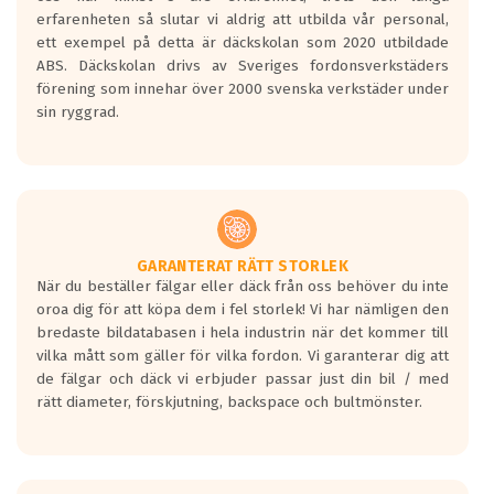
personbilar och lätta lastbilar.
erfarenheten så slutar vi aldrig att utbilda vår personal,
Betyget sätts efter ett test där däcken
ett exempel på detta är däckskolan som 2020 utbildade
skall bromsa in på en väg där det ligger
ABS. Däckskolan drivs av Sveriges fordonsverkstäders
0.5-1.5 mm vatten.
förening som innehar över 2000 svenska verkstäder under
I 80km/h kommer skillnaden på
sin ryggrad.
bromssträckan vara fyra billängder( ca
18meter) mellan däck med betyg A
gentemot F.
Bullernivån:
Vid körning i över 50km/h brukar
rullmotståndets ljud överträffa
GARANTERAT RÄTT STORLEK
När du beställer fälgar eller däck från oss behöver du inte
motorljudet.
oroa dig för att köpa dem i fel storlek! Vi har nämligen den
På däckmärkningen kommer det finnas
bredaste bildatabasen i hela industrin när det kommer till
en symbol av ett däck med vågar. Hög
vilka mått som gäller för vilka fordon. Vi garanterar dig att
bullernivå markeras med svarta vågor
de fälgar och däck vi erbjuder passar just din bil / med
medans de vita vågorna påvisar om det är
rätt diameter, förskjutning, backspace och bultmönster.
ett tyst däck.
Ett däck med tre svarta vågor uppnår de
europeiska kraven som finns i dagsläget,
men är inte längre tillåtna enligt nya