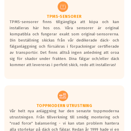
regelverket som introduceras år 2016.
Ett däck med två svarta vågor är redan
godkända för år 2016 nya regelverk.
TPMS-SENSORER
TPMS-sensorer finns tillgängliga att köpa och kan
Ett däck med en svart våg kommer vara
installeras här hos oss. Våra sensorer är original
minst tre decibel tystare än det
kompatibla och fungerar exakt som original-sensorerna.
regelverk som börjar gälla 2016.
Din beställning skickas från vår dedikerade däck- och
fälganläggning och försäkras i förpackningar certifierade
av transportör. Det finns alltså ingen anledning att oroa
sig för skador under frakten. Dina fälgar och/eller däck
kommer att levereras i perfekt skick, redo att installeras!
TOPPMODERN UTRUSTNING
Vår helt nya anläggning har den senaste toppmoderna
utrustningen. Från tillverkning till smidig montering och
"road force" balansering - vi kan utan problem hantera
alla storlekar på däck och fälgar. Redan år 1999 hade vi en