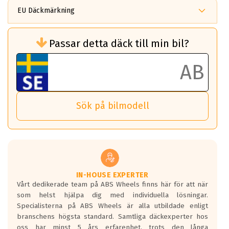
EU Däckmärkning
Rullmotstånd (Som har en inverkan på
Passar detta däck till min bil?
bränsleförbrukningen)
Det ska vara en betygsskala från klass A
till G för rullmotstånd.
Ett klass A däck kommer ha 6,5% bättre
bränsleförbrukning än ett klass G däck.
Det betyder att om man kör 10,000 km,
Sök på bilmodell
så sparar man 50 liter bränsle med ett
klass A däck gentemot ett klass G däck.
Detta är genomsnittet; beroende på väg
underlaget, vilken rutt du kör, samt
vilken körstil du använder.
Våtgrepp egenskaper:
IN-HOUSE EXPERTER
Vårt dedikerade team på ABS Wheels finns här för att när
Betygsskalan är satt A till F. Där A påvisar
som helst hjälpa dig med individuella lösningar.
den kortaste bromssträckan och F är den
Specialisterna på ABS Wheels är alla utbildade enligt
längsta.
branschens högsta standard. Samtliga däckexperter hos
Inga D eller G betyg delas ut för
oss har minst 5 års erfarenhet, trots den långa