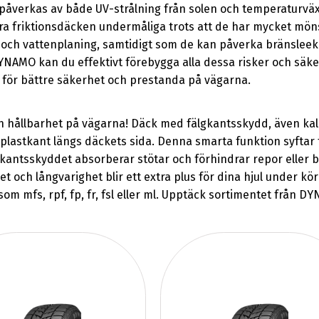
 påverkas av både UV-strålning från solen och temperaturväx
öra friktionsdäcken undermåliga trots att de har mycket mön
r och vattenplaning, samtidigt som de kan påverka bränslee
YNAMO kan du effektivt förebygga alla dessa risker och säke
för bättre säkerhet och prestanda på vägarna.
 hållbarhet på vägarna! Däck med fälgkantsskydd, även kalla
astkant längs däckets sida. Denna smarta funktion syftar ti
kantsskyddet absorberar stötar och förhindrar repor eller bu
t och långvarighet blir ett extra plus för dina hjul under kö
om mfs, rpf, fp, fr, fsl eller ml. Upptäck sortimentet från D