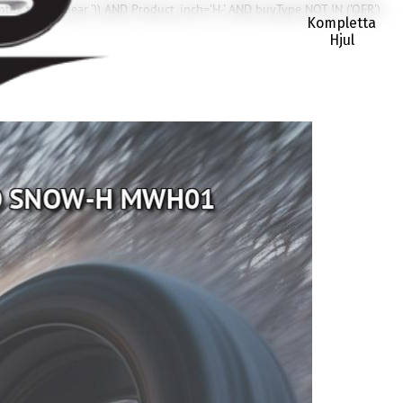
ntax to use near ')) AND Product_inch='H-' AND buyType NOT IN ('OFR')
Kompletta
Hjul