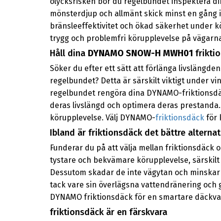
olycksrisken bör du regelbundet inspektera d
mönsterdjup och allmänt skick minst en gång
bränsleeffektivitet och ökad säkerhet under k
trygg och problemfri körupplevelse på vägarna.
Håll dina
DYNAMO SNOW-H MWH01
frikti
Söker du efter ett sätt att förlänga livslängden
regelbundet? Detta är särskilt viktigt under v
regelbundet rengöra dina DYNAMO-friktionsdäc
deras livslängd och optimera deras prestanda. 
körupplevelse. Välj DYNAMO-
friktionsdäck
för 
Ibland är friktionsdäck det bättre alternat
Funderar du på att välja mellan friktionsdäck o
tystare och bekvämare körupplevelse, särskilt 
Dessutom skadar de inte vägytan och minskar ri
tack vare sin överlägsna vattendränering och
DYNAMO friktionsdäck för en smartare däckval 
friktionsdäck är en färskvara