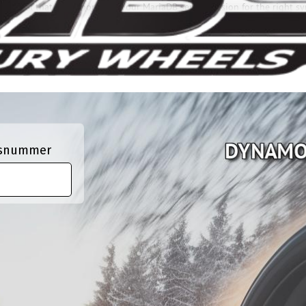
e manual that corresponds to your MariaDB server version for the right sy
ngsnummer