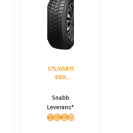
175/65R15
88H
Dynamo
SNOW-H
Snabb
MWH01
Leverans*
XL Fr
E
D
70