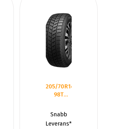
205/70R14
98T
Dynamo
SNOW-H
Snabb
MWH01
Leverans*
XL Fr