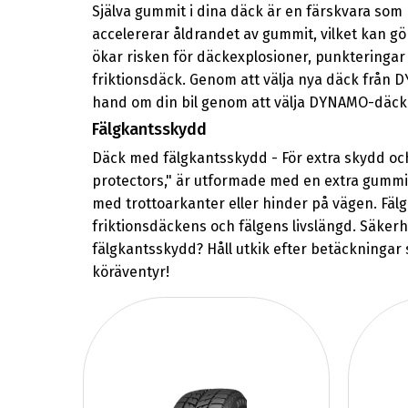
Själva gummit i dina däck är en färskvara som
accelererar åldrandet av gummit, vilket kan g
ökar risken för däckexplosioner, punkteringa
friktionsdäck. Genom att välja nya däck från D
hand om din bil genom att välja DYNAMO-däck 
Fälgkantsskydd
Däck med fälgkantsskydd - För extra skydd och
protectors," är utformade med en extra gummipl
med trottoarkanter eller hinder på vägen. Fälg
friktionsdäckens och fälgens livslängd. Säkerhe
fälgkantsskydd? Håll utkik efter betäckningar s
köräventyr!