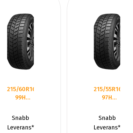
215/60R16
215/55R16
99H
97H
Dynamo
Dynamo
SNOW-H
SNOW-H
Snabb
Snabb
MWH01
MWH01
Leverans*
Leverans*
XL Fr
XL Fr