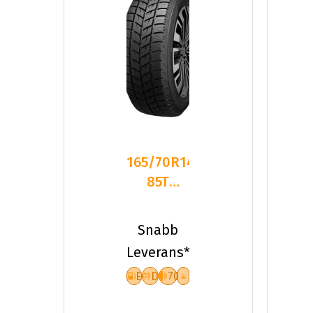
165/70R14
85T
Dynamo
SNOW-H
Snabb
MWH01
Leverans*
XL Fr
E
D
70