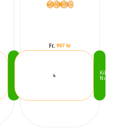
C
D
70
Fr.
907 kr
Köp
Köp
Nu
Nu