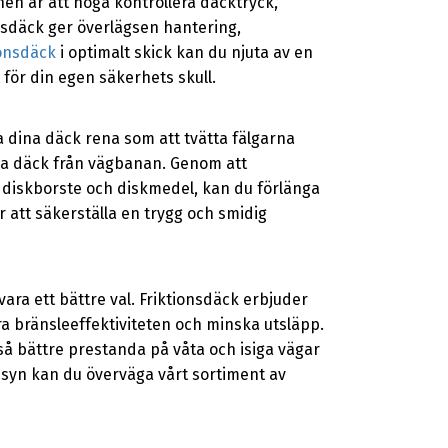
n är att noga kontrollera däcktryck,
nsdäck ger överlägsen hantering,
ionsdäck
i optimalt skick kan du njuta av en
för din egen säkerhets skull.
lla dina däck rena som att tvätta fälgarna
dina däck från vägbanan. Genom att
 diskborste och diskmedel, kan du förlänga
 att säkerställa en trygg och smidig
vara ett bättre val. Friktionsdäck erbjuder
ra bränsleeffektiviteten och minska utsläpp.
så bättre prestanda på våta och isiga vägar
nsyn kan du överväga vårt sortiment av