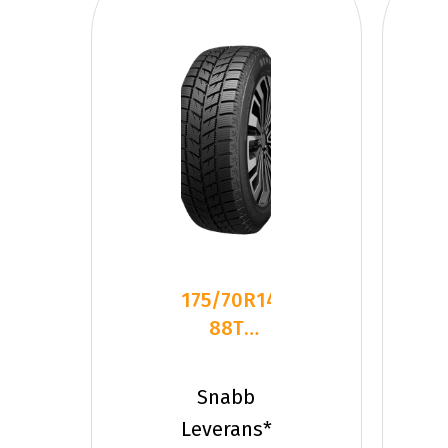
175/70R14
88T
Dynamo
SNOW-H
Snabb
MWH01
Leverans*
Frikt