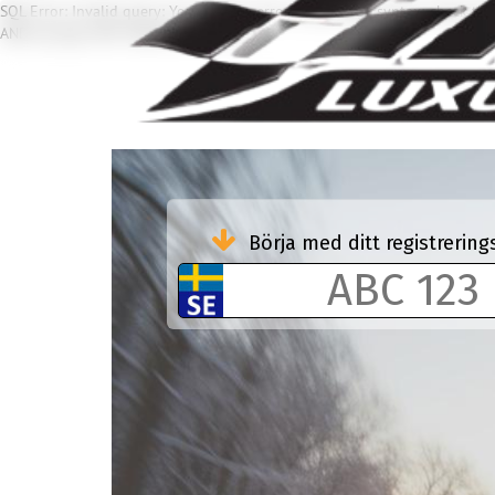
SQL Error: Invalid query: You have an error in your SQL syntax; check th
AND buyType NOT IN('AVD')...' at line 1
Börja med ditt registreri