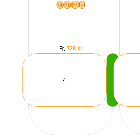
E
D
70
Fr.
728 kr
Köp
Nu