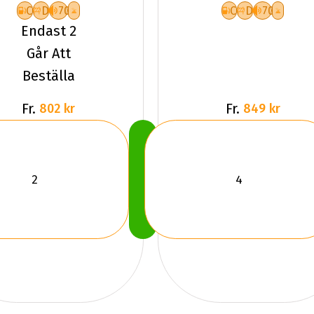
C
D
70
C
D
70
Endast 2
Går Att
Beställa
Fr.
Fr.
802 kr
849 kr
Köp
Nu