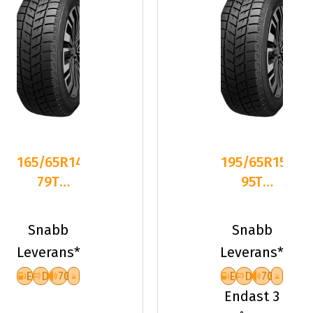
165/65R14
195/65R15
79T
95T
Dynamo
Dynamo
SNOW-H
SNOW-H
Snabb
Snabb
MWH01
MWH01
Leverans*
Leverans*
Frikt
XL Fr
E
D
70
E
D
70
Endast 3