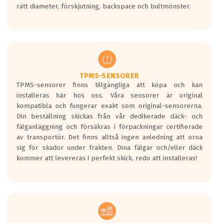
rätt diameter, förskjutning, backspace och bultmönster.
ett tyst däck.
Ett däck med tre svarta vågor uppnår de
europeiska kraven som finns i dagsläget,
men är inte längre tillåtna enligt nya
regelverket som introduceras år 2016.
Ett däck med två svarta vågor är redan
godkända för år 2016 nya regelverk.
TPMS-SENSORER
TPMS-sensorer finns tillgängliga att köpa och kan
Ett däck med en svart våg kommer vara
installeras här hos oss. Våra sensorer är original
minst tre decibel tystare än det
kompatibla och fungerar exakt som original-sensorerna.
regelverk som börjar gälla 2016.
Din beställning skickas från vår dedikerade däck- och
fälganläggning och försäkras i förpackningar certifierade
av transportör. Det finns alltså ingen anledning att oroa
sig för skador under frakten. Dina fälgar och/eller däck
kommer att levereras i perfekt skick, redo att installeras!