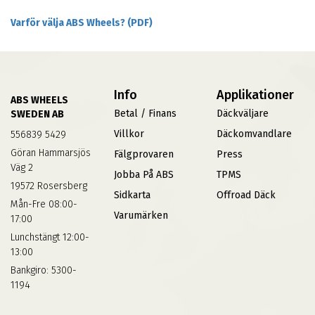
Varför välja ABS Wheels? (PDF)
Info
Applikationer
ABS WHEELS
Betal / Finans
Däckväljare
SWEDEN AB
Villkor
Däckomvandlare
556839 5429
Göran Hammarsjös
Fälgprovaren
Press
Väg 2
Jobba På ABS
TPMS
19572 Rosersberg
Sidkarta
Offroad Däck
Mån-Fre 08:00-
Varumärken
17:00
Lunchstängt 12:00-
13:00
Bankgiro: 5300-
1194