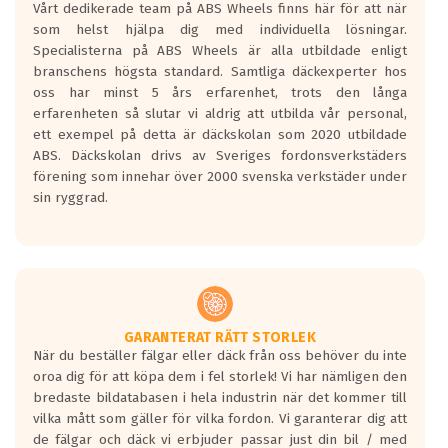
Vårt dedikerade team på ABS Wheels finns här för att när
Betygsskalan är satt A till F. Där A påvisar
som helst hjälpa dig med individuella lösningar.
den kortaste bromssträckan och F är den
Specialisterna på ABS Wheels är alla utbildade enligt
längsta.
branschens högsta standard. Samtliga däckexperter hos
Inga D eller G betyg delas ut för
oss har minst 5 års erfarenhet, trots den långa
personbilar och lätta lastbilar.
erfarenheten så slutar vi aldrig att utbilda vår personal,
Betyget sätts efter ett test där däcken
ett exempel på detta är däckskolan som 2020 utbildade
skall bromsa in på en väg där det ligger
ABS. Däckskolan drivs av Sveriges fordonsverkstäders
0.5-1.5 mm vatten.
förening som innehar över 2000 svenska verkstäder under
I 80km/h kommer skillnaden på
sin ryggrad.
bromssträckan vara fyra billängder( ca
18meter) mellan däck med betyg A
gentemot F.
Bullernivån:
Vid körning i över 50km/h brukar
rullmotståndets ljud överträffa
GARANTERAT RÄTT STORLEK
När du beställer fälgar eller däck från oss behöver du inte
motorljudet.
oroa dig för att köpa dem i fel storlek! Vi har nämligen den
På däckmärkningen kommer det finnas
bredaste bildatabasen i hela industrin när det kommer till
en symbol av ett däck med vågar. Hög
vilka mått som gäller för vilka fordon. Vi garanterar dig att
bullernivå markeras med svarta vågor
de fälgar och däck vi erbjuder passar just din bil / med
medans de vita vågorna påvisar om det är