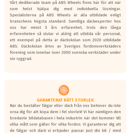
Vårt dedikerade team på ABS Wheels finns här för att när
Betygsskalan är satt A till F. Där A påvisar
som helst hjälpa dig med individuella lösningar.
den kortaste bromssträckan och F är den
Specialisterna på ABS Wheels är alla utbildade enligt
längsta.
branschens högsta standard. Samtliga däckexperter hos
Inga D eller G betyg delas ut för
oss har minst 5 års erfarenhet, trots den långa
personbilar och lätta lastbilar.
erfarenheten så slutar vi aldrig att utbilda vår personal,
Betyget sätts efter ett test där däcken
ett exempel på detta är däckskolan som 2020 utbildade
skall bromsa in på en väg där det ligger
ABS. Däckskolan drivs av Sveriges fordonsverkstäders
0.5-1.5 mm vatten.
förening som innehar över 2000 svenska verkstäder under
I 80km/h kommer skillnaden på
sin ryggrad.
bromssträckan vara fyra billängder( ca
18meter) mellan däck med betyg A
gentemot F.
Bullernivån:
Vid körning i över 50km/h brukar
rullmotståndets ljud överträffa
GARANTERAT RÄTT STORLEK
När du beställer fälgar eller däck från oss behöver du inte
motorljudet.
oroa dig för att köpa dem i fel storlek! Vi har nämligen den
På däckmärkningen kommer det finnas
bredaste bildatabasen i hela industrin när det kommer till
en symbol av ett däck med vågar. Hög
vilka mått som gäller för vilka fordon. Vi garanterar dig att
bullernivå markeras med svarta vågor
de fälgar och däck vi erbjuder passar just din bil / med
medans de vita vågorna påvisar om det är