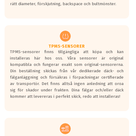
rätt diameter, förskjutning, backspace och bultmönster.
ett tyst däck.
Ett däck med tre svarta vågor uppnår de
europeiska kraven som finns i dagsläget,
men är inte längre tillåtna enligt nya
regelverket som introduceras år 2016.
Ett däck med två svarta vågor är redan
godkända för år 2016 nya regelverk.
TPMS-SENSORER
TPMS-sensorer finns tillgängliga att köpa och kan
Ett däck med en svart våg kommer vara
installeras här hos oss. Våra sensorer är original
minst tre decibel tystare än det
kompatibla och fungerar exakt som original-sensorerna.
regelverk som börjar gälla 2016.
Din beställning skickas från vår dedikerade däck- och
fälganläggning och försäkras i förpackningar certifierade
av transportör. Det finns alltså ingen anledning att oroa
sig för skador under frakten. Dina fälgar och/eller däck
kommer att levereras i perfekt skick, redo att installeras!