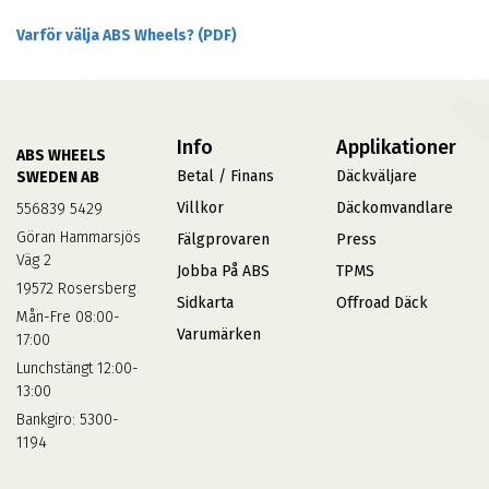
Varför välja ABS Wheels? (PDF)
Info
Applikationer
ABS WHEELS
Betal / Finans
Däckväljare
SWEDEN AB
Villkor
Däckomvandlare
556839 5429
Göran Hammarsjös
Fälgprovaren
Press
Väg 2
Jobba På ABS
TPMS
19572 Rosersberg
Sidkarta
Offroad Däck
Mån-Fre 08:00-
Varumärken
17:00
Lunchstängt 12:00-
13:00
Bankgiro: 5300-
1194