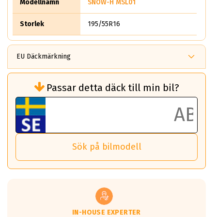
Modellnamn
SNOW-H MSL01
Storlek
195/55R16
EU Däckmärkning
Rullmotstånd (Som har en inverkan på
Passar detta däck till min bil?
bränsleförbrukningen)
Det ska vara en betygsskala från klass A
till G för rullmotstånd.
Ett klass A däck kommer ha 6,5% bättre
bränsleförbrukning än ett klass G däck.
Det betyder att om man kör 10,000 km,
Sök på bilmodell
så sparar man 50 liter bränsle med ett
klass A däck gentemot ett klass G däck.
Detta är genomsnittet; beroende på väg
underlaget, vilken rutt du kör, samt
vilken körstil du använder.
Våtgrepp egenskaper:
IN-HOUSE EXPERTER