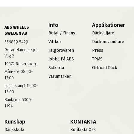
Info
Applikationer
ABS WHEELS
Betal / Finans
Däckväljare
SWEDEN AB
Villkor
Däckomvandlare
556839 5429
Göran Hammarsjös
Fälgprovaren
Press
Väg 2
Jobba På ABS
TPMS
19572 Rosersberg
Sidkarta
Offroad Däck
Mån-Fre 08:00-
Varumärken
17:00
Lunchstängt 12:00-
13:00
Bankgiro: 5300-
1194
Kunskap
KONTAKTA
Däckskola
Kontakta Oss