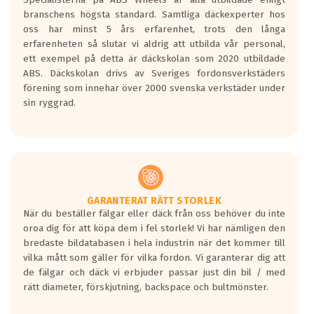
längsta.
branschens högsta standard. Samtliga däckexperter hos
Inga D eller G betyg delas ut för
oss har minst 5 års erfarenhet, trots den långa
personbilar och lätta lastbilar.
erfarenheten så slutar vi aldrig att utbilda vår personal,
Betyget sätts efter ett test där däcken
ett exempel på detta är däckskolan som 2020 utbildade
skall bromsa in på en väg där det ligger
ABS. Däckskolan drivs av Sveriges fordonsverkstäders
0.5-1.5 mm vatten.
förening som innehar över 2000 svenska verkstäder under
I 80km/h kommer skillnaden på
sin ryggrad.
bromssträckan vara fyra billängder( ca
18meter) mellan däck med betyg A
gentemot F.
Bullernivån:
Vid körning i över 50km/h brukar
rullmotståndets ljud överträffa
GARANTERAT RÄTT STORLEK
När du beställer fälgar eller däck från oss behöver du inte
motorljudet.
oroa dig för att köpa dem i fel storlek! Vi har nämligen den
På däckmärkningen kommer det finnas
bredaste bildatabasen i hela industrin när det kommer till
en symbol av ett däck med vågar. Hög
vilka mått som gäller för vilka fordon. Vi garanterar dig att
bullernivå markeras med svarta vågor
de fälgar och däck vi erbjuder passar just din bil / med
medans de vita vågorna påvisar om det är
rätt diameter, förskjutning, backspace och bultmönster.
ett tyst däck.
Ett däck med tre svarta vågor uppnår de