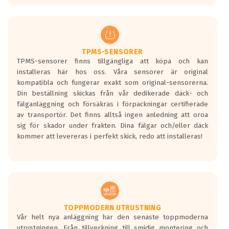
europeiska kraven som finns i dagsläget,
men är inte längre tillåtna enligt nya
regelverket som introduceras år 2016.
Ett däck med två svarta vågor är redan
godkända för år 2016 nya regelverk.
TPMS-SENSORER
TPMS-sensorer finns tillgängliga att köpa och kan
Ett däck med en svart våg kommer vara
installeras här hos oss. Våra sensorer är original
minst tre decibel tystare än det
kompatibla och fungerar exakt som original-sensorerna.
regelverk som börjar gälla 2016.
Din beställning skickas från vår dedikerade däck- och
fälganläggning och försäkras i förpackningar certifierade
av transportör. Det finns alltså ingen anledning att oroa
sig för skador under frakten. Dina fälgar och/eller däck
kommer att levereras i perfekt skick, redo att installeras!
TOPPMODERN UTRUSTNING
Vår helt nya anläggning har den senaste toppmoderna
utrustningen. Från tillverkning till smidig montering och