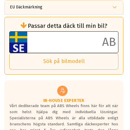
EU Däckmärkning
Rullmotstånd (Som har en inverkan på
Passar detta däck till min bil?
bränsleförbrukningen)
Det ska vara en betygsskala från klass A
till G för rullmotstånd.
Ett klass A däck kommer ha 6,5% bättre
bränsleförbrukning än ett klass G däck.
Det betyder att om man kör 10,000 km,
Sök på bilmodell
så sparar man 50 liter bränsle med ett
klass A däck gentemot ett klass G däck.
Detta är genomsnittet; beroende på väg
underlaget, vilken rutt du kör, samt
vilken körstil du använder.
Våtgrepp egenskaper:
IN-HOUSE EXPERTER
Vårt dedikerade team på ABS Wheels finns här för att när
Betygsskalan är satt A till F. Där A påvisar
som helst hjälpa dig med individuella lösningar.
den kortaste bromssträckan och F är den
Specialisterna på ABS Wheels är alla utbildade enligt
längsta.
branschens högsta standard. Samtliga däckexperter hos
Inga D eller G betyg delas ut för