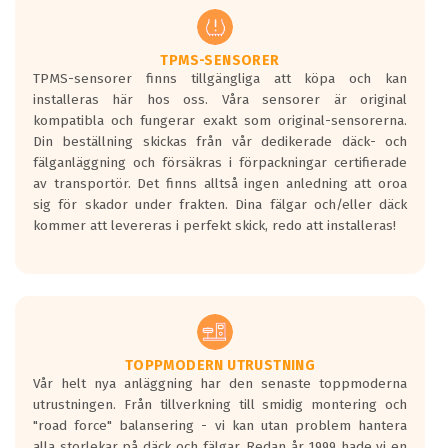
regelverket som introduceras år 2016.
Ett däck med två svarta vågor är redan
godkända för år 2016 nya regelverk.
TPMS-SENSORER
TPMS-sensorer finns tillgängliga att köpa och kan
Ett däck med en svart våg kommer vara
installeras här hos oss. Våra sensorer är original
minst tre decibel tystare än det
kompatibla och fungerar exakt som original-sensorerna.
regelverk som börjar gälla 2016.
Din beställning skickas från vår dedikerade däck- och
fälganläggning och försäkras i förpackningar certifierade
av transportör. Det finns alltså ingen anledning att oroa
sig för skador under frakten. Dina fälgar och/eller däck
kommer att levereras i perfekt skick, redo att installeras!
TOPPMODERN UTRUSTNING
Vår helt nya anläggning har den senaste toppmoderna
utrustningen. Från tillverkning till smidig montering och
"road force" balansering - vi kan utan problem hantera
alla storlekar på däck och fälgar. Redan år 1999 hade vi en