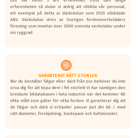
oss har minst 5 års erfarenhet, trots den långa
personbilar och lätta lastbilar.
erfarenheten så slutar vi aldrig att utbilda vår personal,
Betyget sätts efter ett test där däcken
ett exempel på detta är däckskolan som 2020 utbildade
skall bromsa in på en väg där det ligger
ABS. Däckskolan drivs av Sveriges fordonsverkstäders
0.5-1.5 mm vatten.
förening som innehar över 2000 svenska verkstäder under
I 80km/h kommer skillnaden på
sin ryggrad.
bromssträckan vara fyra billängder( ca
18meter) mellan däck med betyg A
gentemot F.
Bullernivån:
Vid körning i över 50km/h brukar
rullmotståndets ljud överträffa
GARANTERAT RÄTT STORLEK
När du beställer fälgar eller däck från oss behöver du inte
motorljudet.
oroa dig för att köpa dem i fel storlek! Vi har nämligen den
På däckmärkningen kommer det finnas
bredaste bildatabasen i hela industrin när det kommer till
en symbol av ett däck med vågar. Hög
vilka mått som gäller för vilka fordon. Vi garanterar dig att
bullernivå markeras med svarta vågor
de fälgar och däck vi erbjuder passar just din bil / med
medans de vita vågorna påvisar om det är
rätt diameter, förskjutning, backspace och bultmönster.
ett tyst däck.
Ett däck med tre svarta vågor uppnår de
europeiska kraven som finns i dagsläget,
men är inte längre tillåtna enligt nya