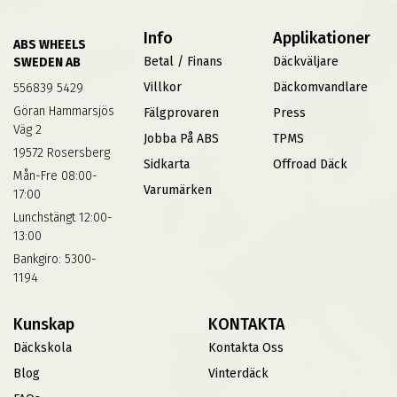
Info
Applikationer
ABS WHEELS
Betal / Finans
Däckväljare
SWEDEN AB
Villkor
Däckomvandlare
556839 5429
Göran Hammarsjös
Fälgprovaren
Press
Väg 2
Jobba På ABS
TPMS
19572 Rosersberg
Sidkarta
Offroad Däck
Mån-Fre 08:00-
Varumärken
17:00
Lunchstängt 12:00-
13:00
Bankgiro: 5300-
1194
Kunskap
KONTAKTA
Däckskola
Kontakta Oss
Blog
Vinterdäck